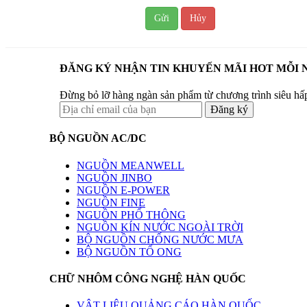
Gửi
Hủy
ĐĂNG KÝ NHẬN TIN KHUYẾN MÃI HOT MỖI 
Đừng bỏ lỡ hàng ngàn sản phẩm từ chương trình siêu hấ
BỘ NGUỒN AC/DC
NGUỒN MEANWELL
NGUỒN JINBO
NGUỒN E-POWER
NGUỒN FINE
NGUỒN PHỔ THÔNG
NGUỒN KÍN NƯỚC NGOÀI TRỜI
BỘ NGUỒN CHỐNG NƯỚC MƯA
BỘ NGUỒN TỔ ONG
CHỮ NHÔM CÔNG NGHỆ HÀN QUỐC
VẬT LIỆU QUẢNG CÁO HÀN QUỐC