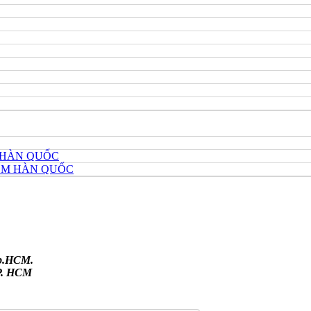
 HÀN QUỐC
HÔM HÀN QUỐC
Tp.HCM.
TP. HCM