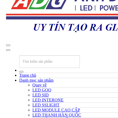
Trang chủ
Danh mục sản phẩm
Quay về
LED GOQ
LED SID
LED INTERONE
LED SSLIGHT
LED MODULE CAO CẤP
LED THANH HÀN QUỐC