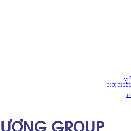
VỀ
GIỚI THIỆ
T