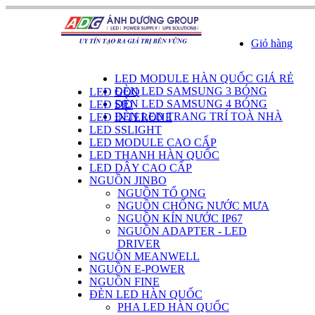
Giỏ hàng
DANH SÁCH SẢN PHẨM
LED MODULE HÀN QUỐC GIÁ RẺ
ĐÈN LED SAMSUNG 3 BÓNG
LED GOQ
ĐÈN LED SAMSUNG 4 BÓNG
LED SID
ĐÈN LED TRANG TRÍ TOÀ NHÀ
LED INTERONE
LED SSLIGHT
LED MODULE CAO CẤP
LED THANH HÀN QUỐC
LED DÂY CAO CẤP
NGUỒN JINBO
NGUỒN TỔ ONG
NGUỒN CHỐNG NƯỚC MƯA
NGUỒN KÍN NƯỚC IP67
NGUỒN ADAPTER - LED
DRIVER
NGUỒN MEANWELL
NGUỒN E-POWER
NGUỒN FINE
ĐÈN LED HÀN QUỐC
PHA LED HÀN QUỐC