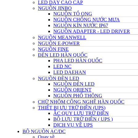
LED DÂY CAO CẤP
NGUỒN JINBO
NGUỒN TỔ ONG
NGUỒN CHỐNG NƯỚC MƯA
NGUỒN KÍN NƯỚC IP67
NGUỒN ADAPTER - LED DRIVER
NGUỒN MEANWELL
NGUỒN E-POWER
NGUỒN FINE
ĐÈN LED HÀN QUỐC
PHA LED HÀN QUỐC
LED NC
LED DAEHAN
NGUỒN ĐÈN LED
NGUỒN ĐÈN LED
NGUỒN ORIENT
NGUỒN PHỔ THÔNG
CHỮ NHÔM CÔNG NGHỆ HÀN QUỐC
THIẾT BỊ ƯU TRỮ ĐIỆN (UPS)
ẮC QUY LƯU TRỮ ĐIỆN
BỘ LƯU TRỮ ĐIỆN ( UPS )
DỊCH VỤ VỀ UPS
BỘ NGUỒN AC/DC
Quay về