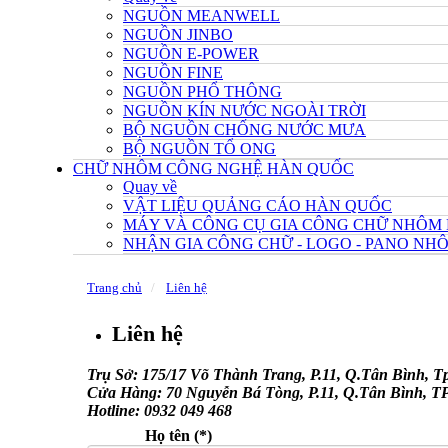
NGUỒN MEANWELL
NGUỒN JINBO
NGUỒN E-POWER
NGUỒN FINE
NGUỒN PHỔ THÔNG
NGUỒN KÍN NƯỚC NGOÀI TRỜI
BỘ NGUỒN CHỐNG NƯỚC MƯA
BỘ NGUỒN TỔ ONG
CHỮ NHÔM CÔNG NGHỆ HÀN QUỐC
Quay về
VẬT LIỆU QUẢNG CÁO HÀN QUỐC
MÁY VÀ CÔNG CỤ GIA CÔNG CHỮ NHÔM
NHẬN GIA CÔNG CHỮ - LOGO - PANO N
Trang chủ
Liên hệ
Liên hệ
Trụ Sở: 175/17 Võ Thành Trang, P.11, Q.Tân Bình, 
Cửa Hàng: 70 Nguyễn Bá Tòng, P.11, Q.Tân Bình, 
Hotline: 0932 049 468
Họ tên
(*)