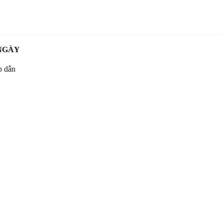
NGÀY
p dẫn