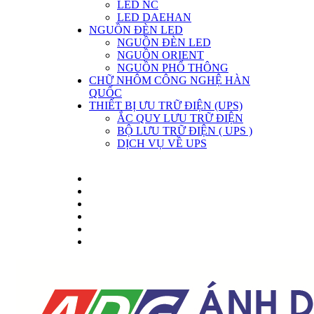
LED NC
LED DAEHAN
NGUỒN ĐÈN LED
NGUỒN ĐÈN LED
NGUỒN ORIENT
NGUỒN PHỔ THÔNG
CHỮ NHÔM CÔNG NGHỆ HÀN
QUỐC
THIẾT BỊ ƯU TRỮ ĐIỆN (UPS)
ẮC QUY LƯU TRỮ ĐIỆN
BỘ LƯU TRỮ ĐIỆN ( UPS )
DỊCH VỤ VỀ UPS