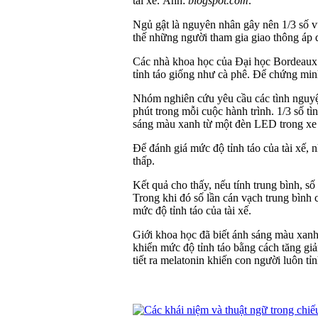
tài xế. Ảnh:
blogspot.com
.
Ngủ gật là nguyên nhân gây nên 1/3 số v
thế những người tham gia giao thông áp 
Các nhà khoa học của Đại học Bordeaux 
tỉnh táo giống như cà phê. Để chứng min
Nhóm nghiên cứu yêu cầu các tình nguyện
phút trong mỗi cuộc hành trình. 1/3 số tì
sáng màu xanh từ một đèn LED trong xe 
Để đánh giá mức độ tỉnh táo của tài xế,
thấp.
Kết quả cho thấy, nếu tính trung bình, 
Trong khi đó số lần cán vạch trung bình
mức độ tỉnh táo của tài xế.
Giới khoa học đã biết ánh sáng màu xanh 
khiển mức độ tỉnh táo bằng cách tăng gi
tiết ra melatonin khiến con người luôn tỉn