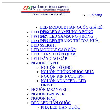
Giỏ hàng
DANH SÁCH SẢN PHẨM
LED MODULE HÀN QUỐC GIÁ RẺ
ĐÈN LED SAMSUNG 3 BÓNG
LED GOQ
ĐÈN LED SAMSUNG 4 BÓNG
LED SID
ĐÈN LED TRANG TRÍ TOÀ NHÀ
LED INTERONE
LED SSLIGHT
LED MODULE CAO CẤP
LED THANH HÀN QUỐC
LED DÂY CAO CẤP
NGUỒN JINBO
NGUỒN TỔ ONG
NGUỒN CHỐNG NƯỚC MƯA
NGUỒN KÍN NƯỚC IP67
NGUỒN ADAPTER - LED
DRIVER
NGUỒN MEANWELL
NGUỒN E-POWER
NGUỒN FINE
ĐÈN LED HÀN QUỐC
PHA LED HÀN QUỐC