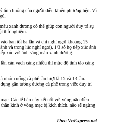
ý tình huống của người điều khiển phương tiện. Vì
gủ.
màu xanh dương có thể giúp con người duy trì sự
ột thử nghiệm.
vào ban tối ba lần và chỉ nghỉ ngơi khoảng 15
ành và trong lúc nghỉ ngơi), 1/3 số họ tiếp xúc ánh
iếp xúc với ánh sáng màu xanh dương.
lần cán vạch càng nhiều thì mức độ tỉnh táo càng
à nhóm uống cà phê lần lượt là 15 và 13 lần.
 dụng gần tương đương cà phê trong việc duy trì
 mạc. Các tế bào này kết nối với vùng não điều
 thần kinh ở võng mạc bị kích thích, não sẽ ngừng
Theo VnExpress.net