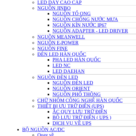
LED DÂY CAO CẤP
NGUỒN JINBO
NGUỒN TỔ ONG
NGUỒN CHỐNG NƯỚC MƯA
NGUỒN KÍN NƯỚC IP67
NGUỒN ADAPTER - LED DRIVER
NGUỒN MEANWELL
NGUỒN E-POWER
NGUỒN FINE
ĐÈN LED HÀN QUỐC
PHA LED HÀN QUỐC
LED NC
LED DAEHAN
NGUỒN ĐÈN LED
NGUỒN ĐÈN LED
NGUỒN ORIENT
NGUỒN PHỔ THÔNG
CHỮ NHÔM CÔNG NGHỆ HÀN QUỐC
THIẾT BỊ ƯU TRỮ ĐIỆN (UPS)
ẮC QUY LƯU TRỮ ĐIỆN
BỘ LƯU TRỮ ĐIỆN ( UPS )
DỊCH VỤ VỀ UPS
BỘ NGUỒN AC/DC
Quay về