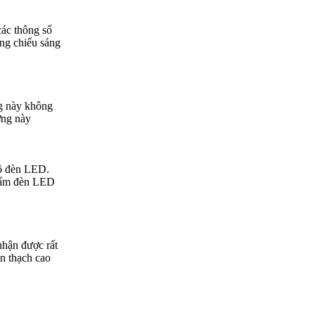
các thông số
ong chiếu sáng
ng này không
ợng này
bộ đèn LED.
phẩm đèn LED
nhận được rất
ần thạch cao