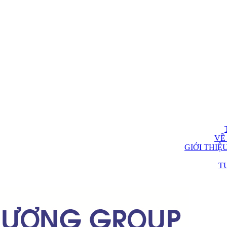
VỀ
GIỚI THIỆ
T