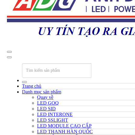
Trang chủ
Danh mục sản phẩm
Quay về
LED GOQ
LED SID
LED INTERONE
LED SSLIGHT
LED MODULE CAO CẤP
LED THANH HÀN QUỐC