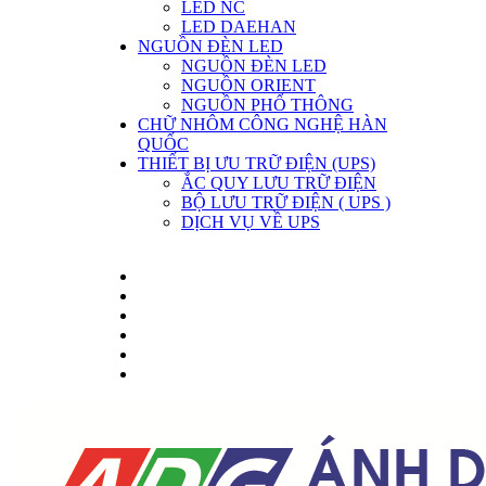
LED NC
LED DAEHAN
NGUỒN ĐÈN LED
NGUỒN ĐÈN LED
NGUỒN ORIENT
NGUỒN PHỔ THÔNG
CHỮ NHÔM CÔNG NGHỆ HÀN
QUỐC
THIẾT BỊ ƯU TRỮ ĐIỆN (UPS)
ẮC QUY LƯU TRỮ ĐIỆN
BỘ LƯU TRỮ ĐIỆN ( UPS )
DỊCH VỤ VỀ UPS