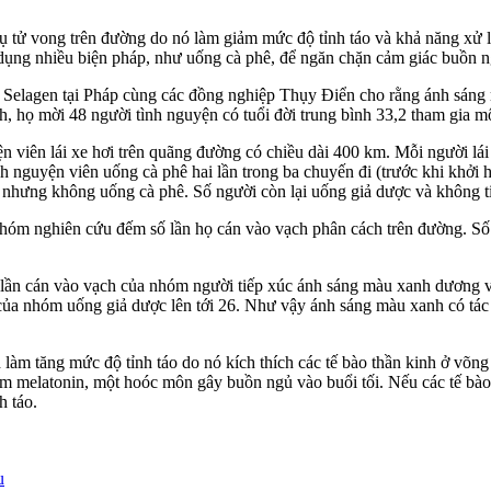
ụ tử vong trên đường do nó làm giảm mức độ tỉnh táo và khả năng xử l
dụng nhiều biện pháp, như uống cà phê, để ngăn chặn cảm giác buồn n
Selagen tại Pháp cùng các đồng nghiệp Thụy Điển cho rằng ánh sáng 
h, họ mời 48 người tình nguyện có tuổi đời trung bình 33,2 tham gia m
 viên lái xe hơi trên quãng đường có chiều dài 400 km. Mỗi người lái 
nh nguyện viên uống cà phê hai lần trong ba chuyến đi (trước khi khởi h
nhưng không uống cà phê. Số người còn lại uống giả dược và không t
 nhóm nghiên cứu đếm số lần họ cán vào vạch phân cách trên đường. Số 
số lần cán vào vạch của nhóm người tiếp xúc ánh sáng màu xanh dương v
 của nhóm uống giả dược lên tới 26. Như vậy ánh sáng màu xanh có tác
làm tăng mức độ tỉnh táo do nó kích thích các tế bào thần kinh ở võng
ảm melatonin, một hoóc môn gây buồn ngủ vào buổi tối. Nếu các tế bào
h táo.