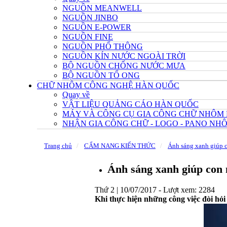
NGUỒN MEANWELL
NGUỒN JINBO
NGUỒN E-POWER
NGUỒN FINE
NGUỒN PHỔ THÔNG
NGUỒN KÍN NƯỚC NGOÀI TRỜI
BỘ NGUỒN CHỐNG NƯỚC MƯA
BỘ NGUỒN TỔ ONG
CHỮ NHÔM CÔNG NGHỆ HÀN QUỐC
Quay về
VẬT LIỆU QUẢNG CÁO HÀN QUỐC
MÁY VÀ CÔNG CỤ GIA CÔNG CHỮ NHÔM
NHẬN GIA CÔNG CHỮ - LOGO - PANO N
Trang chủ
CẨM NANG KIẾN THỨC
Ánh sáng xanh giúp c
Ánh sáng xanh giúp con 
Thứ 2 | 10/07/2017 -
Lượt xem: 2284
Khi thực hiện những công việc đòi hỏi