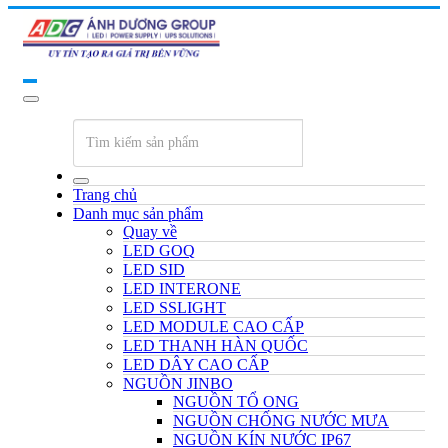
Trang chủ
Danh mục sản phẩm
Quay về
LED GOQ
LED SID
LED INTERONE
LED SSLIGHT
LED MODULE CAO CẤP
LED THANH HÀN QUỐC
LED DÂY CAO CẤP
NGUỒN JINBO
NGUỒN TỔ ONG
NGUỒN CHỐNG NƯỚC MƯA
NGUỒN KÍN NƯỚC IP67