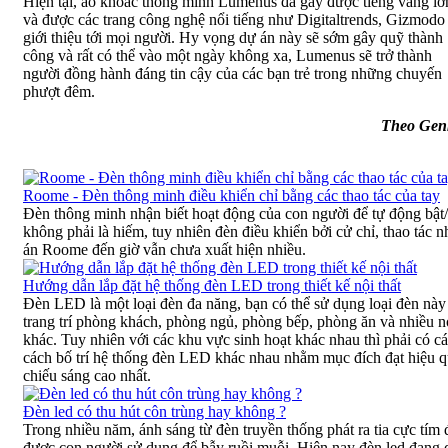
Hiện tại, áo khoác thông minh Lumenus đã gây được tiếng vang lớ
và được các trang công nghệ nổi tiếng như Digitaltrends, Gizmodo
giới thiệu tới mọi người. Hy vọng dự án này sẽ sớm gây quỹ thành
công và rất có thể vào một ngày không xa, Lumenus sẽ trở thành
người đồng hành đáng tin cậy của các bạn trẻ trong những chuyến
phượt đêm.
Theo Gen
Roome - Đèn thông minh điều khiển chỉ bằng các thao tác của tay
Đèn thông minh nhận biết hoạt động của con người để tự động bật/
không phải là hiếm, tuy nhiên đèn điều khiển bởi cử chỉ, thao tác 
án Roome đến giờ vẫn chưa xuất hiện nhiều.
Hướng dẫn lắp đặt hệ thống đèn LED trong thiết kế nội thất
Đèn LED là một loại đèn đa năng, bạn có thể sử dụng loại đèn này
trang trí phòng khách, phòng ngủ, phòng bếp, phòng ăn và nhiều n
khác. Tuy nhiên với các khu vực sinh hoạt khác nhau thì phải có c
cách bố trí hệ thống đèn LED khác nhau nhằm mục đích đạt hiệu 
chiếu sáng cao nhất.
Đèn led có thu hút côn trùng hay không ?
Trong nhiều năm, ánh sáng từ đèn truyền thống phát ra tia cực tím 
được con người sử dụng để bẫy ruồi muỗi. Hiện nay đèn led đang 