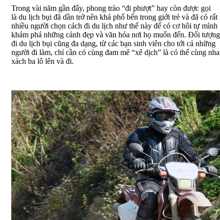
Trong vài năm gần đây, phong trào “đi phượt” hay còn được gọi
là du lịch bụi đã dần trở nên khá phổ bến trong giới trẻ và đã có rất
nhiều người chọn cách đi du lịch như thế này để có cơ hôi tự mình
khám phá những cảnh đẹp và văn hóa nơi họ muốn đến. Đối tượng
đi du lịch bụi cũng đa dạng, từ các bạn sinh viên cho tới cả những
người đi làm, chỉ cần có cùng đam mê “xê dịch” là có thể cùng nh
xách ba lô lên và đi.