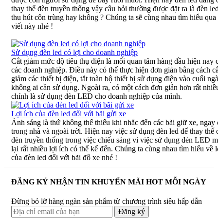
thay thế đèn truyền thống vậy câu hỏi thường được đặt ra là đèn le
thu hút côn trùng hay không ? Chúng ta sẽ cùng nhau tìm hiểu qua 
viết này nhé !
Sử dụng đèn led có lợi cho doanh nghiệp
Cắt giảm mức độ tiêu thụ điện là mối quan tâm hàng đầu hiện nay 
các doanh nghiệp. Điều này có thể thực hiện đơn giản bằng cách cắ
giảm các thiết bị điện, tắt toàn bộ thiết bị sử dụng điện vào cuối ng
không ai cần sử dụng. Ngoài ra, có một cách đơn giản hơn rất nhiề
chỉnh là sử dụng đèn LED cho doanh nghiệp của mình.
Lợi ích của đèn led đối với bãi gửi xe
Ánh sáng là thứ không thể thiếu khi nhắc đến các bãi giữ xe, ngay 
trong nhà và ngoài trời. Hiện nay việc sử dụng đèn led để thay thế 
đèn truyền thống trong việc chiếu sáng vì việc sử dụng đèn LED 
lại rất nhiều lợi ích có thể kể đến. Chúng ta cùng nhau tìm hiểu về l
của đèn led đối với bãi đỗ xe nhé !
ĐĂNG KÝ NHẬN TIN KHUYẾN MÃI HOT MỖI NGÀY
Đừng bỏ lỡ hàng ngàn sản phẩm từ chương trình siêu hấp dẫn