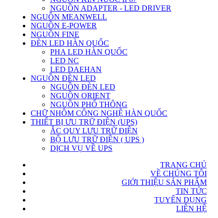
NGUỒN ADAPTER - LED DRIVER
NGUỒN MEANWELL
NGUỒN E-POWER
NGUỒN FINE
ĐÈN LED HÀN QUỐC
PHA LED HÀN QUỐC
LED NC
LED DAEHAN
NGUỒN ĐÈN LED
NGUỒN ĐÈN LED
NGUỒN ORIENT
NGUỒN PHỔ THÔNG
CHỮ NHÔM CÔNG NGHỆ HÀN QUỐC
THIẾT BỊ ƯU TRỮ ĐIỆN (UPS)
ẮC QUY LƯU TRỮ ĐIỆN
BỘ LƯU TRỮ ĐIỆN ( UPS )
DỊCH VỤ VỀ UPS
TRANG CHỦ
VỀ CHÚNG TÔI
GIỚI THIỆU SẢN PHẨM
TIN TỨC
TUYỂN DỤNG
LIÊN HỆ