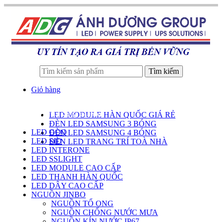
Tìm kiếm
Giỏ hàng
LED MODULE HÀN QUỐC GIÁ RẺ
DANH SÁCH SẢN PHẨM
ĐÈN LED SAMSUNG 3 BÓNG
LED GOQ
ĐÈN LED SAMSUNG 4 BÓNG
LED SID
ĐÈN LED TRANG TRÍ TOÀ NHÀ
LED INTERONE
LED SSLIGHT
LED MODULE CAO CẤP
LED THANH HÀN QUỐC
LED DÂY CAO CẤP
NGUỒN JINBO
NGUỒN TỔ ONG
NGUỒN CHỐNG NƯỚC MƯA
NGUỒN KÍN NƯỚC IP67