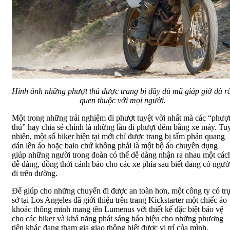
Hình ảnh những phượt thủ được trang bị đầy đủ mũ giáp giờ đã r
quen thuộc với mọi người.
Một trong những trải nghiệm đi phượt tuyệt vời nhất mà các “phượ
thủ” hay chia sẻ chính là những lần đi phượt đêm bằng xe máy. Tu
nhiên, một số biker hiện tại mới chỉ được trang bị tấm phản quang
dán lên áo hoặc balo chứ không phải là một bộ áo chuyên dụng
giúp những người trong đoàn có thể dễ dàng nhận ra nhau một các
dễ dàng, đồng thời cảnh báo cho các xe phía sau biết đang có ngườ
đi trên đường.
Để giúp cho những chuyến đi được an toàn hơn, một công ty có tr
sở tại Los Angeles đã giới thiệu trên trang Kickstarter một chiếc áo
khoác thông minh mang tên Lumenus với thiết kế đặc biệt bảo vệ
cho các biker và khả năng phát sáng báo hiệu cho những phương
tiện khác đang tham gia giao thông biết được vị trí của mình.