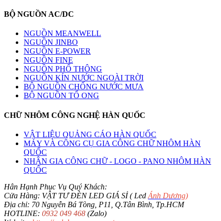
BỘ NGUỒN AC/DC
NGUỒN MEANWELL
NGUỒN JINBO
NGUỒN E-POWER
NGUỒN FINE
NGUỒN PHỔ THÔNG
NGUỒN KÍN NƯỚC NGOÀI TRỜI
BỘ NGUỒN CHỐNG NƯỚC MƯA
BỘ NGUỒN TỔ ONG
CHỮ NHÔM CÔNG NGHỆ HÀN QUỐC
VẬT LIỆU QUẢNG CÁO HÀN QUỐC
MÁY VÀ CÔNG CỤ GIA CÔNG CHỮ NHÔM HÀN
QUỐC
NHẬN GIA CÔNG CHỮ - LOGO - PANO NHÔM HÀN
QUỐC
Hân Hạnh Phục Vụ Quý Khách:
Cửa Hàng: VẬT TƯ ĐÈN LED GIÁ SỈ ( Led
Ánh Dương
)
Địa chỉ: 70 Nguyễn Bá Tòng, P11, Q.Tân Bình, Tp.HCM
HOTLINE:
0932 049 468
(Zalo)