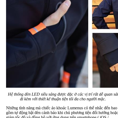
Hệ thống đèn LED siêu sáng được đặc ở các vị trí rất dễ quan sá
đi kèm với thiết kế thuận tiện tối đa cho người mặc.
Những tính năng mà chiếc áo khoác Lumenus có thể nhắc đến bao
gồm tự động bật đèn cảnh báo khi chủ phương tiện đổi hướng hoặ
giảm tốc độ và đồng bộ với ứng dụng trên smartphone ( iOS /