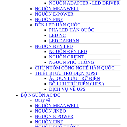
NGUỒN ADAPTER - LED DRIVER
NGUỒN MEANWELL
NGUỒN E-POWER
NGUỒN FINE
ĐÈN LED HÀN QUỐC
PHA LED HÀN QUỐC
LED NC
LED DAEHAN
NGUỒN ĐÈN LED
NGUỒN ĐÈN LED
NGUỒN ORIENT
NGUỒN PHỔ THÔNG
CHỮ NHÔM CÔNG NGHỆ HÀN QUỐC
THIẾT BỊ ƯU TRỮ ĐIỆN (UPS)
ẮC QUY LƯU TRỮ ĐIỆN
BỘ LƯU TRỮ ĐIỆN ( UPS )
DỊCH VỤ VỀ UPS
BỘ NGUỒN AC/DC
Quay về
NGUỒN MEANWELL
NGUỒN JINBO
NGUỒN E-POWER
NGUỒN FINE