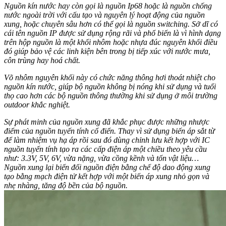
Nguồn kín nước hay còn gọi là nguồn Ip68 hoặc là nguồn chống
nước ngoài trời với cấu tạo và nguyên lý hoạt động của nguồn
xung, hoặc chuyên sâu hơn có thể gọi là nguồn switching. Sở dĩ có
cái tên nguồn IP được sử dụng rộng rãi và phổ biến là vì hình dạng
trên hộp nguồn là một khối nhôm hoặc nhựa đúc nguyên khối điều
đó giúp bảo vệ các linh kiện bên trong bị tiếp xúc với nước mưa,
côn trùng hay hoá chất.
Võ nhôm nguyên khối này có chức năng thông hơi thoát nhiệt cho
nguồn kín nước, giúp bộ nguồn không bị nóng khi sử dụng và tuổi
thọ cao hơn các bộ nguồn thông thường khi sử dụng ở môi trường
outdoor khắc nghiệt.
Sự phát minh của nguồn xung đã khắc phục được những nhược
điểm của nguồn tuyến tính cổ điển. Thay vì sử dụng biến áp sắt từ
để làm nhiệm vụ hạ áp rồi sau đó dùng chỉnh lưu kết hợp với IC
nguồn tuyến tính tạo ra các cấp điện áp một chiều theo yêu cầu
như: 3.3V, 5V, 6V, vừa nặng, vừa cồng kềnh và tốn vật liệu…
Nguồn xung lại biến đổi nguồn điện bằng chế độ dao động xung
tạo bằng mạch điện tử kết hợp với một biến áp xung nhỏ gọn và
nhẹ nhàng, tăng độ bền của bộ nguồn.