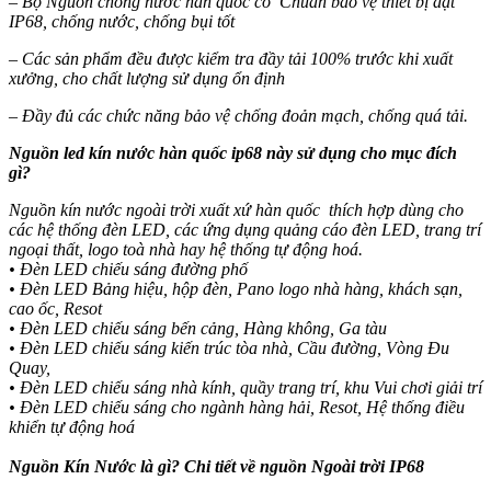
– Bộ Nguồn chống nước hàn quốc có Chuẩn bảo vệ thiết bị đạt
IP68, chống nước, chống bụi tốt
– Các sản phẩm đều được kiểm tra đầy tải 100% trước khi xuất
xưởng, cho chất lượng sử dụng ổn định
– Đầy đủ các chức năng bảo vệ chống đoản mạch, chống quá tải.
Nguồn led kín nước hàn quốc ip68 này sử dụng cho mục đích
gì?
Nguồn kín nước ngoài trời xuất xứ hàn quốc thích hợp dùng cho
các hệ thống đèn LED, các ứng dụng quảng cáo đèn LED, trang trí
ngoại thất, logo toà nhà hay hệ thống tự động hoá.
• Đèn LED chiếu sáng đường phố
• Đèn LED Bảng hiệu, hộp đèn, Pano logo nhà hàng, khách sạn,
cao ốc, Resot
• Đèn LED chiếu sáng bến cảng, Hàng không, Ga tàu
• Đèn LED chiếu sáng kiến ​​trúc tòa nhà, Cầu đường, Vòng Đu
Quay,
• Đèn LED chiếu sáng nhà kính, quầy trang trí, khu Vui chơi giải trí
• Đèn LED chiếu sáng cho ngành hàng hải, Resot, Hệ thống điều
khiển tự động hoá
Nguồn Kín Nước là gì? Chi tiết về nguồn Ngoài trời IP68