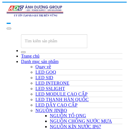
Trang chủ
Danh mục sản phẩm
Quay về
LED GOQ
LED SID
LED INTERONE
LED SSLIGHT
LED MODULE CAO CẤP
LED THANH HÀN QUỐC
LED DÂY CAO CẤP
NGUỒN JINBO
NGUỒN TỔ ONG
NGUỒN CHỐNG NƯỚC MƯA
NGUỒN KÍN NƯỚC IP67