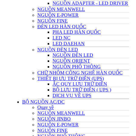
NGUỒN ADAPTER - LED DRIVER
NGUỒN MEANWELL
NGUỒN E-POWER
NGUỒN FINE
ĐÈN LED HÀN QUỐC
PHA LED HÀN QUỐC
LED NC
LED DAEHAN
NGUỒN ĐÈN LED
NGUỒN ĐÈN LED
NGUỒN ORIENT
NGUỒN PHỔ THÔNG
CHỮ NHÔM CÔNG NGHỆ HÀN QUỐC
THIẾT BỊ ƯU TRỮ ĐIỆN (UPS)
ẮC QUY LƯU TRỮ ĐIỆN
BỘ LƯU TRỮ ĐIỆN ( UPS )
DỊCH VỤ VỀ UPS
BỘ NGUỒN AC/DC
Quay về
NGUỒN MEANWELL
NGUỒN JINBO
NGUỒN E-POWER
NGUỒN FINE