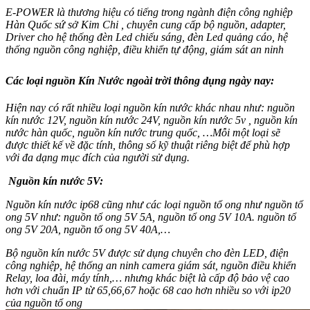
E-POWER là thương hiệu có tiếng trong ngành điện công nghiệp
Hàn Quốc sứ sở Kim Chi , chuyên cung cấp bộ nguồn, adapter,
Driver cho hệ thống đèn Led chiếu sáng, đèn Led quảng cáo, hệ
thống nguồn công nghiệp, điều khiển tự động, giám sát an ninh
Các loại nguồn Kín Nước ngoài trời thông dụng ngày nay:
Hiện nay có rất nhiều loại nguồn kín nước khác nhau như: nguồn
kín nước 12V, nguồn kín nước 24V, nguồn kín nước 5v , nguồn kín
nước hàn quốc, nguồn kín nước trung quốc, …Mỗi một loại sẽ
được thiết kế về đặc tính, thông số kỹ thuật riêng biệt để phù hợp
với đa dạng mục đích của người sử dụng.
Nguồn kín nước 5V:
Nguồn kín nước ip68 cũng như các loại nguồn tổ ong như nguồn tổ
ong 5V như: nguồn tổ ong 5V 5A, nguồn tổ ong 5V 10A. nguồn tổ
ong 5V 20A, nguồn tổ ong 5V 40A,…
Bộ nguồn kín nước 5V được sử dụng chuyên cho đèn LED, điện
công nghiệp, hệ thống an ninh camera giám sát, nguồn điều khiển
Relay, loa đài, máy tính,… nhưng khác biệt là cấp độ bảo vệ cao
hơn với chuẩn IP từ 65,66,67 hoặc 68 cao hơn nhiều so với ip20
của nguồn tổ ong