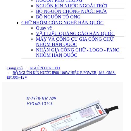
NGUỒN PHỔ THÔNG
NGUỒN KÍN NƯỚC NGOÀI TRỜI
BỘ NGUỒN CHỐNG NƯỚC MƯA
BỘ NGUỒN TỔ ONG
CHỮ NHÔM CÔNG NGHỆ HÀN QUỐC
Quay về
VẬT LIỆU QUẢNG CÁO HÀN QUỐC
MÁY VÀ CÔNG CỤ GIA CÔNG CHỮ
NHÔM HÀN QUỐC
NHẬN GIA CÔNG CHỮ - LOGO - PANO
NHÔM HÀN QUỐC
Trang chủ
NGUỒN ĐÈN LED
BỘ NGUỒN KÍN NƯỚC IP68 100W HIỆU E.POWER | Mã: OMS-
EP100F-12V