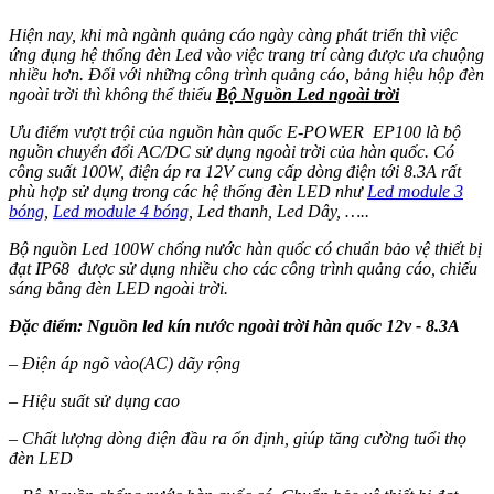
Hiện nay, khi mà ngành quảng cáo ngày càng phát triển thì việc
ứng dụng hệ thống đèn Led vào việc trang trí càng được ưa chuộng
nhiều hơn. Đối với những công trình quảng cáo, bảng hiệu hộp đèn
ngoài trời thì không thể thiếu
Bộ Nguồn Led ngoài trời
Ưu điểm vượt trội của nguồn hàn quốc E-POWER EP100 là bộ
nguồn chuyển đổi AC/DC sử dụng ngoài trời của hàn quốc. Có
công suất 100W, điện áp ra 12V cung cấp dòng điện tới 8.3A rất
phù hợp sử dụng trong các hệ thống đèn LED như
Led module 3
bóng
,
Led module 4 bóng
, Led thanh, Led Dây, …..
Bộ nguồn Led 100W chống nước hàn quốc có chuẩn bảo vệ thiết bị
đạt IP68 được sử dụng nhiều cho các công trình quảng cáo, chiếu
sáng bằng đèn LED ngoài trời.
Đặc điểm: Nguồn led kín nước ngoài trời hàn quốc 12v - 8.3A
– Điện áp ngõ vào(AC) dãy rộng
– Hiệu suất sử dụng cao
– Chất lượng dòng điện đầu ra ổn định, giúp tăng cường tuổi thọ
đèn LED