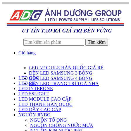
Tìm kiếm
Giỏ hàng
LED MODULE HÀN QUỐC GIÁ RẺ
DANH SÁCH SẢN PHẨM
ĐÈN LED SAMSUNG 3 BÓNG
LED GOQ
ĐÈN LED SAMSUNG 4 BÓNG
LED SID
ĐÈN LED TRANG TRÍ TOÀ NHÀ
LED INTERONE
LED SSLIGHT
LED MODULE CAO CẤP
LED THANH HÀN QUỐC
LED DÂY CAO CẤP
NGUỒN JINBO
NGUỒN TỔ ONG
NGUỒN CHỐNG NƯỚC MƯA
NGUỒN KÍN NƯỚC IP67