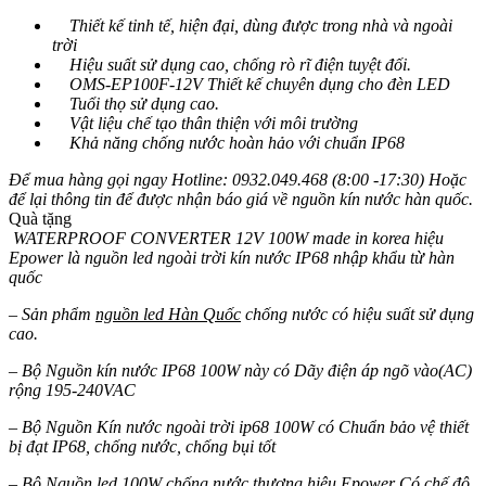
Thiết kế tinh tế, hiện đại, dùng được trong nhà và ngoài
trời
Hiệu suất sử dụng cao, chống rò rĩ điện tuyệt đối.
OMS-EP100F-12V Thiết kế chuyên dụng cho đèn LED
Tuổi thọ sử dụng cao.
Vật liệu chế tạo thân thiện với môi trường
Khả năng chống nước hoàn hảo với chuẩn IP68
Để mua hàng gọi ngay Hotline: 0932.049.468 (8:00 -17:30) Hoặc
để lại thông tin để được nhận báo giá về nguồn kín nước hàn quốc.
Quà tặng
WATERPROOF CONVERTER 12V 100W made in korea hiệu
Epower là nguồn led ngoài trời kín nước IP68 nhập khẩu từ hàn
quốc
– Sản phẩm
nguồn led Hàn Quốc
chống nước có hiệu suất sử dụng
cao.
– Bộ Nguồn kín nước IP68 100W này có Dãy điện áp ngõ vào(AC)
rộng 195-240VAC
– Bộ Nguồn Kín nước ngoài trời ip68 100W có Chuẩn bảo vệ thiết
bị đạt IP68, chống nước, chống bụi tốt
– Bộ Nguồn led 100W chống nước thương hiệu Epower Có chế độ