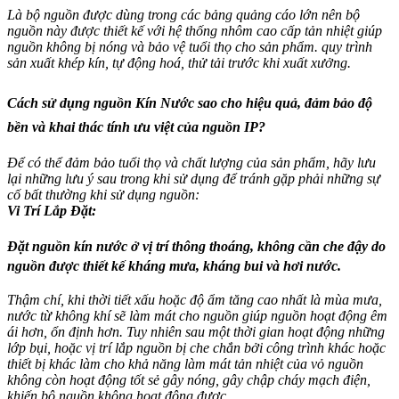
Là bộ nguồn được dùng trong các bảng quảng cáo lớn nên bộ
nguồn này được thiết kế với hệ thống nhôm cao cấp tản nhiệt giúp
nguồn không bị nóng và bảo vệ tuổi thọ cho sản phẩm. quy trình
sản xuất khép kín, tự động hoá, thử tải trước khi xuất xưởng.
Cách sử dụng nguồn Kín Nước sao cho hiệu quả, đảm bảo độ
bền và khai thác tính ưu việt của nguồn IP?
Để có thể đảm bảo tuổi thọ và chất lượng của sản phẩm, hãy lưu
lại những lưu ý sau trong khi sử dụng để tránh gặp phải những sự
cố bất thường khi sử dụng nguồn:
Vi Trí Lắp Đặt:
Đặt nguồn kín nước ở vị trí thông thoáng, không cần che đậy do
nguồn được thiết kế kháng mưa, kháng bui và hơi nước.
Thậm chí, khi thời tiết xấu hoặc độ ẩm tăng cao nhất là mùa mưa,
nước từ không khí sẽ làm mát cho nguồn giúp nguồn hoạt động êm
ái hơn, ổn định hơn. Tuy nhiên sau một thời gian hoạt động những
lớp bụi, hoặc vị trí lắp nguồn bị che chắn bởi công trình khác hoặc
thiết bị khác làm cho khả năng làm mát tản nhiệt của vỏ nguồn
không còn hoạt động tốt sẻ gây nóng, gây chập cháy mạch điện,
khiến bộ nguồn không hoạt động được.