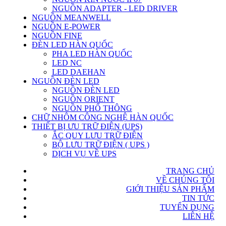
NGUỒN ADAPTER - LED DRIVER
NGUỒN MEANWELL
NGUỒN E-POWER
NGUỒN FINE
ĐÈN LED HÀN QUỐC
PHA LED HÀN QUỐC
LED NC
LED DAEHAN
NGUỒN ĐÈN LED
NGUỒN ĐÈN LED
NGUỒN ORIENT
NGUỒN PHỔ THÔNG
CHỮ NHÔM CÔNG NGHỆ HÀN QUỐC
THIẾT BỊ ƯU TRỮ ĐIỆN (UPS)
ẮC QUY LƯU TRỮ ĐIỆN
BỘ LƯU TRỮ ĐIỆN ( UPS )
DỊCH VỤ VỀ UPS
TRANG CHỦ
VỀ CHÚNG TÔI
GIỚI THIỆU SẢN PHẨM
TIN TỨC
TUYỂN DỤNG
LIÊN HỆ