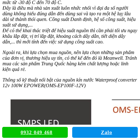
mức từ -30 độ C đến 70 độ C.
Đây là điều mà nhà sản xuất luôn nhức nhối vì đại đa số người
dùng không hiểu đúng dẫn đến dùng sai và tạo ra một hệ luỵ lâu
dài sẽ thành thói quen. Công suất Danh định, hệ số công suất, hiệu
suất sử dụng,...
Để có thể khai thác triệt để hiệu suất nguồn thì cần phải tối ưu ngay
khâu lắp đặt, vị trí lắp đặt, khoảng cách dây dẫn, tiết diện dây
dẫn,... thì mới tính đến việc sử dụng công suất cao.
Ngoài ra, khi lựa chọn mua nguồn, nên lựa chọn những sản phẩm
của đơn vị, thương hiệu uy tín, có thể kể đến đó là Meanwell. Tránh
mua các sản phẩm Trung Quốc hàng kém chất lượng hoặc linh
kiện quá rẻ.
Thông số kỹ thuật nổi bật của nguồn kín nước Waterproof converter
12v 100W EPOWER(OMS-EP100F-12V)
0932 049 468
Zalo