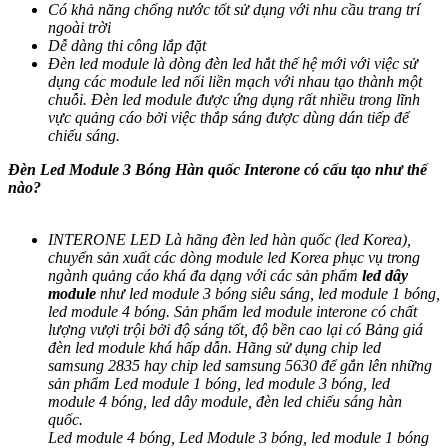
Có khả năng chống nước tốt sử dụng với nhu cầu trang trí
ngoài trời
Dễ dàng thi công lắp đặt
Đèn led module là dòng đèn led hắt thế hệ mới với việc sử
dụng các module led nối liền mạch với nhau tạo thành một
chuỗi. Đèn led module được ứng dụng rất nhiều trong lĩnh
vực quảng cáo bởi việc thắp sáng được dùng dán tiếp để
chiếu sáng.
Đèn Led Module 3 Bóng Hàn quốc Interone có cấu tạo như thế
nào?
INTERONE LED Là hãng đèn led hàn quốc (led Korea),
chuyển sản xuất các dòng module led Korea phục vụ trong
ngành quảng cáo khá đa dạng với các sản phẩm
led dây
module
như led module 3 bóng siêu sáng, led module 1 bóng,
led module 4 bóng. Sản phẩm led module interone có chất
lượng vượi trội bởi độ sáng tốt, độ bền cao lại có Bảng giá
đèn led module khá hấp dẫn. Hãng sử dụng chip led
samsung 2835 hay chip led samsung 5630 để gắn lên những
sản phẩm Led module 1 bóng, led module 3 bóng, led
module 4 bóng, led dây module, đèn led chiếu sáng hàn
quốc.
Led module 4 bóng, Led Module 3 bóng, led module 1 bóng