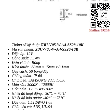
Thông số kỹ thuật
Z3U-V05-W-A4-SS28-10K
Mã sản phẩm:
Z3U-V05-W-A4-SS28-10K
Điện áp: 12V
Công suất: 1.14W
Đơn vị tính: Bóng
Kích thước: 68mm x 15mm x 8.1mm
Quy cách: 50 bóng/dây
Chống thấm: IP 68
Chip Led: SAMSUNG 2835 /5630
Màu sắc: 3000K - 12000K
Góc nhìn: 125°/140°/160°
Nhiệt độ hoạt động: -30°C ~ 70°C
Nhiệt độ bảo quản: -40°C ~ 75°C
Dây dẫn: UL18AWG Pair
Chất liệu vỏ: ABS, UL-94