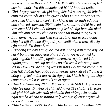
sẽ có giá thành thấp rẻ hơn từ 10%->30% cho các dòng led
dây hàn quốc, led dây module, led hắt tường hàn quốc.
Chất lượng cao: so với giá bóng đèn led samsung thì hẳn là
chip led korea nội địa hàn quốc không những rẻ hơn và độ
bền cũng không kém cạnh. Tuy không thể so sánh với đàn
anh chip led samsung 2835, chip led samsung 5630 hay led
samsung 5054 tên tuổi nhưng chip led nội địa hàn vẫn phải
làm các anh cởi mũ kính chào bởi chất lượng cũng 9/10
Linh động: nguồn linh kiện sản xuất nội địa sẽ giúp dòng
chip led nội địa chủ động hơn, sản xuất nhanh hơn, dễ tiếp
cận người tiêu dùng hơn.
Các dòng led dây hàn quốc, led hắt 3 bóng hàn quốc hay led
hắt 4 bóng hàn quốc đều phải sử dụng với nguồn led hàn
quốc, nguồn kín nước, nguồn meanwell, nguồn led 12v,
nguồn jinbo ... để cấp nguồn cho đèn led vì các sản phẩm
led INTERONE đều dùng led samsung 12v và led korea 12v.
Led hắt 3 bóng hàn quốc của Interone sản xuất sẽ sử dụng 2
dòng chip led nhằm tạo sự đa dạng cho khách hàng lựa chọn
cũng như lợi ích về kinh tế khi sử dụng
Chip Led Samsung 2835 SMD hoặc 5630 SMD: đây là dòng
chip led quá nổi tiếng về chất lượng và tiêu chuẩn trên toàn
thế giới bới việc sản xuất phải tuân thủ những tiêu chuẩn
ngặt nghèo để cho ra những chíp led cực kỳ chất lượng với
độ ổn định cực cao
Chip led Seoul 2835: là dòng chip Economic của hãng, bới