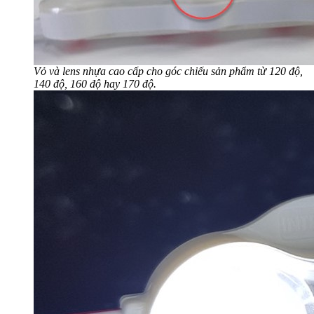
Vỏ và lens nhựa cao cấp cho góc chiếu sản phẩm từ 120 độ,
140 độ, 160 độ hay 170 độ.