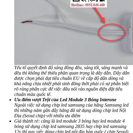
Yếu tố quyết định độ sáng đồng đều, sáng tốt, sáng mạnh và
đều thì không thể thiếu phần quan trọng là dây dẫn. Dây dẫn
được chọn phải đạt tiêu chuẩn EU về cấp độ dẫn dòng và
khả năng chịu nhiệt phát sinh đồng thời phải có sự phân biệt
rõ ràng phân cực để việc đâu nối vào nguồn điện đặt tiêu
chuẩn màu quốc tế.
Ưu điểm vượt Trội của Led Module 3 Bóng Interone
Ngoài việc sử dụng chip led samsung của hãng Samsung led
thì những năm gần đây hãng đã sử dụng dòng chip led Nội
Địa (Seoul chip) với nhiều ưu điểm
Giá thành rẻ: cũng là led module 3 bóng hay led module 4
bóng sử dụng chip led samsung 2835 hay chip led samsung
12v thì nay việc dùng chip led nội địa hàn quốc ( chip Seoul)