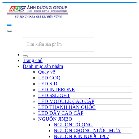
Trang chủ
Danh mục sản phẩm
Quay về
LED GOQ
LED SID
LED INTERONE
LED SSLIGHT
LED MODULE CAO CẤP
LED THANH HÀN QUỐC
LED DÂY CAO CẤP
NGUỒN JINBO
NGUỒN TỔ ONG
NGUỒN CHỐNG NƯỚC MƯA
NGUỒN KÍN NƯỚC IP67