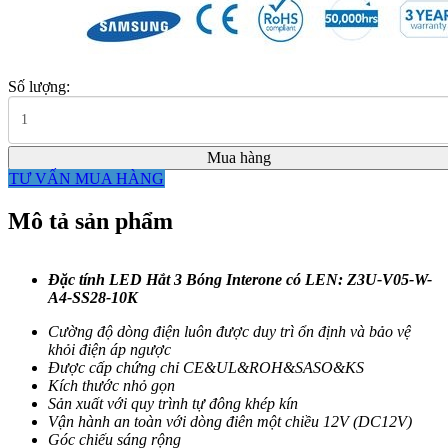
Số lượng:
Mua hàng
TƯ VẤN MUA HÀNG
Mô tả sản phẩm
Đặc tính LED Hắt 3 Bóng Interone có LEN:
Z3U-V05-W-
A4-SS28-10K
Cường độ dòng điện luôn được duy trì ổn định và bảo vệ
khỏi điện áp ngược
Được cấp chứng chỉ CE&UL&ROH&SASO&KS
Kích thước nhỏ gọn
Sản xuất với quy trình tự đông khép kín
Vận hành an toàn với dòng điên một chiều 12V (DC12V)
Góc chiếu sáng rộng