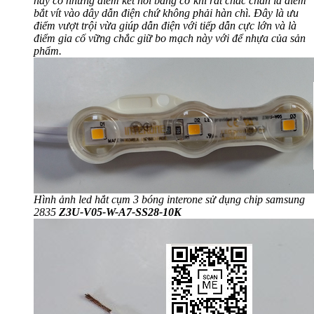
này có những điểm kết nối bằng cơ khí rất chắc chắn là điểm
bắt vít vào dây dẫn điện chứ không phải hàn chì. Đây là ưu
điểm vượt trội vừa giúp dẫn điện với tiếp dẫn cực lớn và là
điểm gia cố vững chắc giữ bo mạch này với để nhựa của sản
phẩm.
Hình ảnh led hắt cụm 3 bóng interone sử dụng chip samsung
2835
Z3U-V05-W-A7-SS28-10K