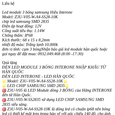
Liên hệ
Led module 3 bóng samsung Hiệu Interone
Model: Z3U-V05-W-A4-SS28-10K
chip led samsung SMD 2835
Điện áp hoạt động: 12V
Công suất tiêu thụ: 1.14W
Chống thấm: IP68
Kích thước: 68 x 15 x 8,2mm
nhiệt độ màu: Trắng lạnh 10.000k
đơn vị tính: cụm 3 bóngNhận báo giá led module hàn quốc hoặc
gọi ngay để đặt mua: 0932.049.468 (8:00 -17:30)
Quà tặng
ĐÈN LED MODULE 3 BÓNG INTERONE NHẬP KHẨU TỪ
HÀN QUỐC
ĐÈN LED INTERONE - LED HÀN QUỐC
Model: Z3U-V05-W-A4-SS28-10K
LED CHIP SAMSUNG SMD 2835
Z3U-V05 là LED Module dòng 3 BÓNG của Hãng INTERONE
đến từ Hàn Quốc.
Z3U-V05-W-SS2835 sử dụng LED CHIP SAMSUNG SMD
2835 siêu sáng.
Z3U-V05-W-A4-SS28-10K là dòng led có chuẩn ip68 nên bóng
led có thiết kế mặt lens trong bảo vệ với góc chiếu 140 độ, cho ánh