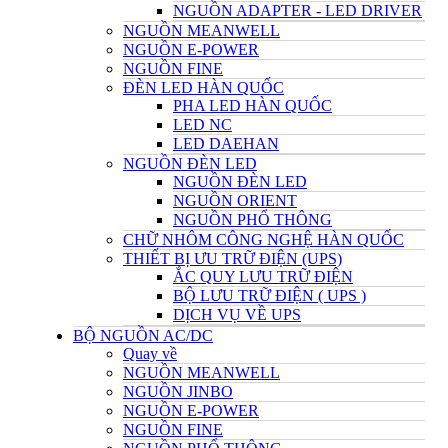
NGUỒN ADAPTER - LED DRIVER
NGUỒN MEANWELL
NGUỒN E-POWER
NGUỒN FINE
ĐÈN LED HÀN QUỐC
PHA LED HÀN QUỐC
LED NC
LED DAEHAN
NGUỒN ĐÈN LED
NGUỒN ĐÈN LED
NGUỒN ORIENT
NGUỒN PHỔ THÔNG
CHỮ NHÔM CÔNG NGHỆ HÀN QUỐC
THIẾT BỊ ƯU TRỮ ĐIỆN (UPS)
ẮC QUY LƯU TRỮ ĐIỆN
BỘ LƯU TRỮ ĐIỆN ( UPS )
DỊCH VỤ VỀ UPS
BỘ NGUỒN AC/DC
Quay về
NGUỒN MEANWELL
NGUỒN JINBO
NGUỒN E-POWER
NGUỒN FINE