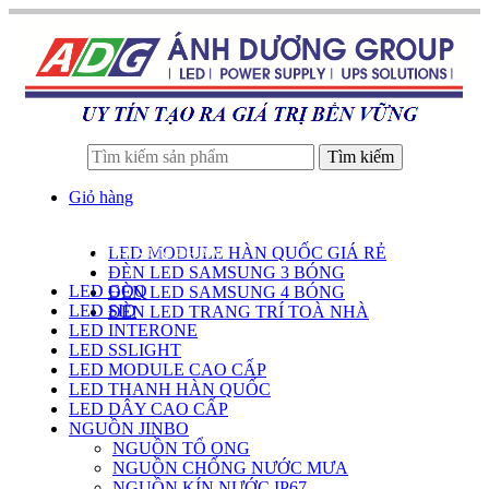
Tìm kiếm
Giỏ hàng
LED MODULE HÀN QUỐC GIÁ RẺ
DANH SÁCH SẢN PHẨM
ĐÈN LED SAMSUNG 3 BÓNG
LED GOQ
ĐÈN LED SAMSUNG 4 BÓNG
LED SID
ĐÈN LED TRANG TRÍ TOÀ NHÀ
LED INTERONE
LED SSLIGHT
LED MODULE CAO CẤP
LED THANH HÀN QUỐC
LED DÂY CAO CẤP
NGUỒN JINBO
NGUỒN TỔ ONG
NGUỒN CHỐNG NƯỚC MƯA
NGUỒN KÍN NƯỚC IP67