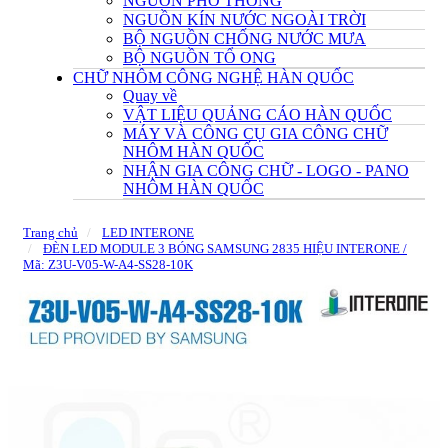
NGUỒN PHỔ THÔNG
NGUỒN KÍN NƯỚC NGOÀI TRỜI
BỘ NGUỒN CHỐNG NƯỚC MƯA
BỘ NGUỒN TỔ ONG
CHỮ NHÔM CÔNG NGHỆ HÀN QUỐC
Quay về
VẬT LIỆU QUẢNG CÁO HÀN QUỐC
MÁY VÀ CÔNG CỤ GIA CÔNG CHỮ
NHÔM HÀN QUỐC
NHẬN GIA CÔNG CHỮ - LOGO - PANO
NHÔM HÀN QUỐC
Trang chủ
LED INTERONE
ĐÈN LED MODULE 3 BÓNG SAMSUNG 2835 HIỆU INTERONE /
Mã: Z3U-V05-W-A4-SS28-10K