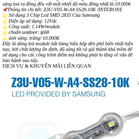
sáng toả ra đồng đều với một nhiệt độ màu đồng nhất là 10.000k
Thông tin chi tiết: Z3U-V05-W-A4-SS28-10K /INTERONE
Sử dụng 3 Chip Led SMD 2835 Của Samsung
Điện áp sử dụng: 12Vdc
Công suất: 1.14W/module
chuẩn uotdoor: ip68
ánh sáng: trắng/ 10.000K
Đây là dòng led module hắt bảng hiệu hộp đèn phổ biến nhất hiện
nay, bởi chất lượng ổn định, độ sáng tốt và giá thành khá mềm để
sử dụng cho các công trình điểm mà không phải lo lắng về vấn đề
bảo hành sau này.
DỊCH VỤ & KHUYẾN MÃI LIÊN QUAN