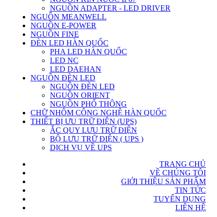
NGUỒN ADAPTER - LED DRIVER
NGUỒN MEANWELL
NGUỒN E-POWER
NGUỒN FINE
ĐÈN LED HÀN QUỐC
PHA LED HÀN QUỐC
LED NC
LED DAEHAN
NGUỒN ĐÈN LED
NGUỒN ĐÈN LED
NGUỒN ORIENT
NGUỒN PHỔ THÔNG
CHỮ NHÔM CÔNG NGHỆ HÀN QUỐC
THIẾT BỊ ƯU TRỮ ĐIỆN (UPS)
ẮC QUY LƯU TRỮ ĐIỆN
BỘ LƯU TRỮ ĐIỆN ( UPS )
DỊCH VỤ VỀ UPS
TRANG CHỦ
VỀ CHÚNG TÔI
GIỚI THIỆU SẢN PHẨM
TIN TỨC
TUYỂN DỤNG
LIÊN HỆ