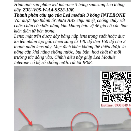
Hình ảnh sản phẩm led interone 3 bóng samsung kéo thẳng
dây.
Z3U-V05-W-A4-SS28-10K
Thành phần cấu tạo của Led module 3 bóng INTERONE
Vỏ: được tạo thành từ nhựa ABS chịu nhiệt, chống cháy rất
chắc chắn có chức năng làm khung bảo vệ để gia cố các linh
kiện điện tử bên trong.
Lens: mặt trên được đậy bằng nắp lens trong suốt hoặc đục
lồi lên nhằm tạo góc chiếu sáng từ 140 độ đến 160 độ cho 2
thành phần lens này. Mục đích khác không thể thiếu được là
nâng cấp khả năng chống nước, bụi bẩn, hoá chất từ môi
trường tác động vào. Chính điều này giúp Led Module
Interone có hệ số chống nước rất tốt IP68.