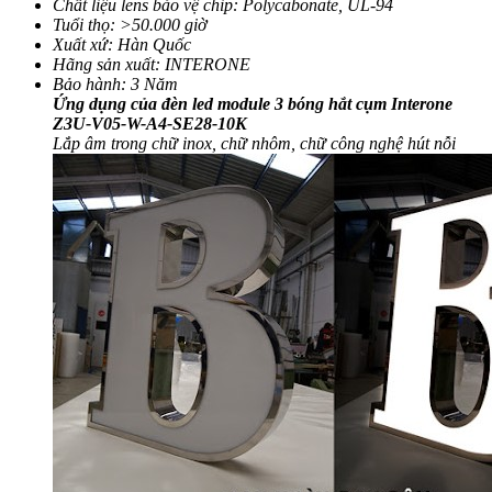
Chất liệu lens bảo vệ chip: Polycabonate, UL-94
Tuổi thọ: >50.000 giờ
Xuất xứ: Hàn Quốc
Hãng sản xuất: INTERONE
Bảo hành: 3 Năm
Ứng dụng của đèn led module 3 bóng hắt cụm Interone
Z3U-V05-W-A4-SE28-10K
Lắp âm trong chữ inox, chữ nhôm, chữ công nghệ hút nỗi