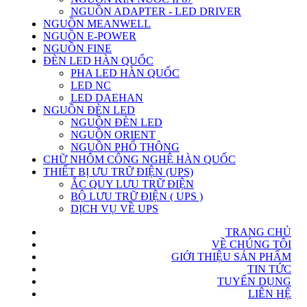
NGUỒN ADAPTER - LED DRIVER
NGUỒN MEANWELL
NGUỒN E-POWER
NGUỒN FINE
ĐÈN LED HÀN QUỐC
PHA LED HÀN QUỐC
LED NC
LED DAEHAN
NGUỒN ĐÈN LED
NGUỒN ĐÈN LED
NGUỒN ORIENT
NGUỒN PHỔ THÔNG
CHỮ NHÔM CÔNG NGHỆ HÀN QUỐC
THIẾT BỊ ƯU TRỮ ĐIỆN (UPS)
ẮC QUY LƯU TRỮ ĐIỆN
BỘ LƯU TRỮ ĐIỆN ( UPS )
DỊCH VỤ VỀ UPS
TRANG CHỦ
VỀ CHÚNG TÔI
GIỚI THIỆU SẢN PHẨM
TIN TỨC
TUYỂN DỤNG
LIÊN HỆ