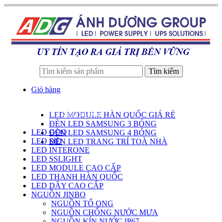
Tìm kiếm
Giỏ hàng
LED MODULE HÀN QUỐC GIÁ RẺ
DANH SÁCH SẢN PHẨM
ĐÈN LED SAMSUNG 3 BÓNG
LED GOQ
ĐÈN LED SAMSUNG 4 BÓNG
LED SID
ĐÈN LED TRANG TRÍ TOÀ NHÀ
LED INTERONE
LED SSLIGHT
LED MODULE CAO CẤP
LED THANH HÀN QUỐC
LED DÂY CAO CẤP
NGUỒN JINBO
NGUỒN TỔ ONG
NGUỒN CHỐNG NƯỚC MƯA
NGUỒN KÍN NƯỚC IP67