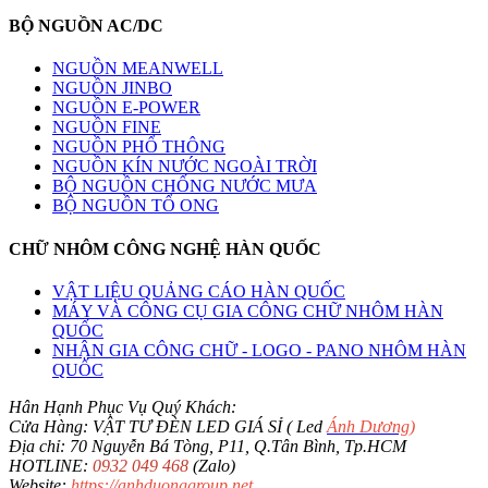
BỘ NGUỒN AC/DC
NGUỒN MEANWELL
NGUỒN JINBO
NGUỒN E-POWER
NGUỒN FINE
NGUỒN PHỔ THÔNG
NGUỒN KÍN NƯỚC NGOÀI TRỜI
BỘ NGUỒN CHỐNG NƯỚC MƯA
BỘ NGUỒN TỔ ONG
CHỮ NHÔM CÔNG NGHỆ HÀN QUỐC
VẬT LIỆU QUẢNG CÁO HÀN QUỐC
MÁY VÀ CÔNG CỤ GIA CÔNG CHỮ NHÔM HÀN
QUỐC
NHẬN GIA CÔNG CHỮ - LOGO - PANO NHÔM HÀN
QUỐC
Hân Hạnh Phục Vụ Quý Khách:
Cửa Hàng: VẬT TƯ ĐÈN LED GIÁ SỈ ( Led
Ánh Dương
)
Địa chỉ: 70 Nguyễn Bá Tòng, P11, Q.Tân Bình, Tp.HCM
HOTLINE:
0932 049 468
(Zalo)
Website:
https://anhduonggroup.net