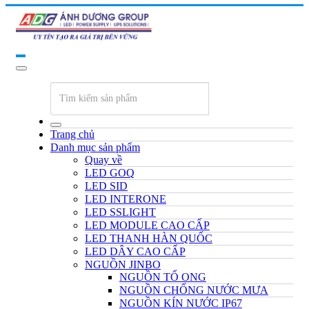
Trang chủ
Danh mục sản phẩm
Quay về
LED GOQ
LED SID
LED INTERONE
LED SSLIGHT
LED MODULE CAO CẤP
LED THANH HÀN QUỐC
LED DÂY CAO CẤP
NGUỒN JINBO
NGUỒN TỔ ONG
NGUỒN CHỐNG NƯỚC MƯA
NGUỒN KÍN NƯỚC IP67