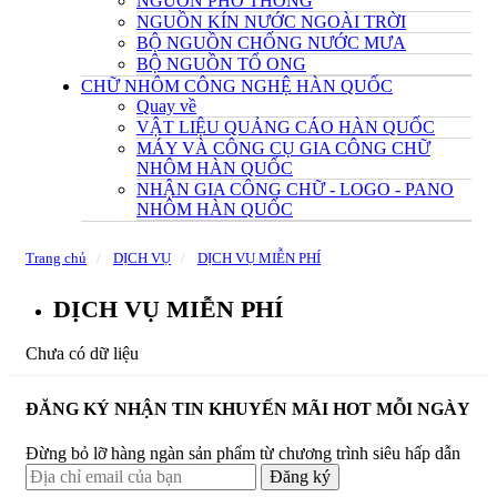
NGUỒN PHỔ THÔNG
NGUỒN KÍN NƯỚC NGOÀI TRỜI
BỘ NGUỒN CHỐNG NƯỚC MƯA
BỘ NGUỒN TỔ ONG
CHỮ NHÔM CÔNG NGHỆ HÀN QUỐC
Quay về
VẬT LIỆU QUẢNG CÁO HÀN QUỐC
MÁY VÀ CÔNG CỤ GIA CÔNG CHỮ
NHÔM HÀN QUỐC
NHẬN GIA CÔNG CHỮ - LOGO - PANO
NHÔM HÀN QUỐC
Trang chủ
DỊCH VỤ
DỊCH VỤ MIỄN PHÍ
DỊCH VỤ MIỄN PHÍ
Chưa có dữ liệu
ĐĂNG KÝ NHẬN TIN KHUYẾN MÃI HOT MỖI NGÀY
Đừng bỏ lỡ hàng ngàn sản phẩm từ chương trình siêu hấp dẫn