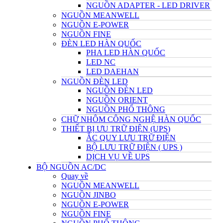
NGUỒN ADAPTER - LED DRIVER
NGUỒN MEANWELL
NGUỒN E-POWER
NGUỒN FINE
ĐÈN LED HÀN QUỐC
PHA LED HÀN QUỐC
LED NC
LED DAEHAN
NGUỒN ĐÈN LED
NGUỒN ĐÈN LED
NGUỒN ORIENT
NGUỒN PHỔ THÔNG
CHỮ NHÔM CÔNG NGHỆ HÀN QUỐC
THIẾT BỊ ƯU TRỮ ĐIỆN (UPS)
ẮC QUY LƯU TRỮ ĐIỆN
BỘ LƯU TRỮ ĐIỆN ( UPS )
DỊCH VỤ VỀ UPS
BỘ NGUỒN AC/DC
Quay về
NGUỒN MEANWELL
NGUỒN JINBO
NGUỒN E-POWER
NGUỒN FINE