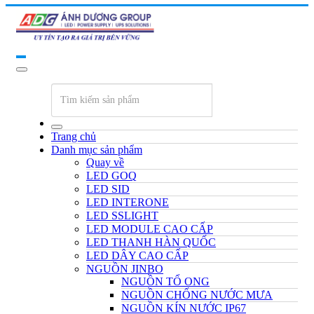
Trang chủ
Danh mục sản phẩm
Quay về
LED GOQ
LED SID
LED INTERONE
LED SSLIGHT
LED MODULE CAO CẤP
LED THANH HÀN QUỐC
LED DÂY CAO CẤP
NGUỒN JINBO
NGUỒN TỔ ONG
NGUỒN CHỐNG NƯỚC MƯA
NGUỒN KÍN NƯỚC IP67