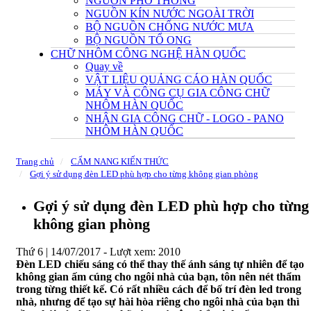
NGUỒN PHỔ THÔNG
NGUỒN KÍN NƯỚC NGOÀI TRỜI
BỘ NGUỒN CHỐNG NƯỚC MƯA
BỘ NGUỒN TỔ ONG
CHỮ NHÔM CÔNG NGHỆ HÀN QUỐC
Quay về
VẬT LIỆU QUẢNG CÁO HÀN QUỐC
MÁY VÀ CÔNG CỤ GIA CÔNG CHỮ
NHÔM HÀN QUỐC
NHẬN GIA CÔNG CHỮ - LOGO - PANO
NHÔM HÀN QUỐC
Trang chủ
CẨM NANG KIẾN THỨC
Gợi ý sử dụng đèn LED phù hợp cho từng không gian phòng
Gợi ý sử dụng đèn LED phù hợp cho từng
không gian phòng
Thứ 6 | 14/07/2017 -
Lượt xem: 2010
Đèn LED chiếu sáng có thể thay thế ánh sáng tự nhiên để tạo
không gian ấm cúng cho ngôi nhà của bạn, tôn nên nét thẩm
trong từng thiết kế. Có rất nhiều cách để bố trí đèn led trong
nhà, nhưng để tạo sự hài hòa riêng cho ngôi nhà của bạn thì