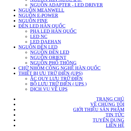
NGUỒN ADAPTER - LED DRIVER
NGUỒN MEANWELL
NGUỒN E-POWER
NGUỒN FINE
ĐÈN LED HÀN QUỐC
PHA LED HÀN QUỐC
LED NC
LED DAEHAN
NGUỒN ĐÈN LED
NGUỒN ĐÈN LED
NGUỒN ORIENT
NGUỒN PHỔ THÔNG
CHỮ NHÔM CÔNG NGHỆ HÀN QUỐC
THIẾT BỊ ƯU TRỮ ĐIỆN (UPS)
ẮC QUY LƯU TRỮ ĐIỆN
BỘ LƯU TRỮ ĐIỆN ( UPS )
DỊCH VỤ VỀ UPS
TRANG CHỦ
VỀ CHÚNG TÔI
GIỚI THIỆU SẢN PHẨM
TIN TỨC
TUYỂN DỤNG
LIÊN HỆ