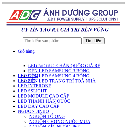
Tìm kiếm
Giỏ hàng
LED MODULE HÀN QUỐC GIÁ RẺ
DANH SÁCH SẢN PHẨM
ĐÈN LED SAMSUNG 3 BÓNG
LED GOQ
ĐÈN LED SAMSUNG 4 BÓNG
LED SID
ĐÈN LED TRANG TRÍ TOÀ NHÀ
LED INTERONE
LED SSLIGHT
LED MODULE CAO CẤP
LED THANH HÀN QUỐC
LED DÂY CAO CẤP
NGUỒN JINBO
NGUỒN TỔ ONG
NGUỒN CHỐNG NƯỚC MƯA
NGUỒN KÍN NƯỚC IP67