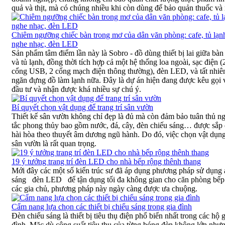
quả và thịt, mà có chúng nhiều khi còn dùng để bảo quản thuốc và
Chiêm ngưỡng chiếc bàn trong mơ của dân văn phòng: cafe, tủ lạn
nghe nhạc, đèn LED
Sản phẩm tâm điểm lần này là Sobro - đồ dùng thiết bị lai giữa bàn
và tủ lạnh, đồng thời tích hợp cả một hệ thống loa ngoài, sạc điện (
cổng USB, 2 cổng mạch điện thông thường), đèn LED, và tất nhiên
ngăn đựng đồ làm lạnh nữa. Đây là dự án hiện đang được kêu gọi 
đầu tư và nhận được khá nhiều sự chú ý.
Bí quyết chọn vật dụng để trang trí sân vườn
Thiết kế sân vườn không chỉ đẹp là đủ mà còn đảm bảo tuân thủ n
tắc phong thủy bao gồm nước, đá, cây, đèn chiếu sáng… được sắp 
hài hòa theo thuyết âm dương ngũ hành. Do đó, việc chọn vật dụn
sân vườn là rất quan trọng.
19 ý tưởng trang trí đèn LED cho nhà bếp rộng thênh thang
Mới đây các một số kiến trúc sư đã áp dụng phương pháp sử dụng
sáng đèn LED để tận dụng tối đa không gian cho căn phòng bếp
các gia chủ, phương pháp này ngày càng được ưa chuộng.
Cẩm nang lựa chọn các thiết bị chiếu sáng trong gia đình
Đèn chiếu sáng là thiết bị tiêu thụ điện phổ biến nhất trong các hộ 
đình. Mặc dù công suất tiêu thụ của từng bóng đèn không lớn như