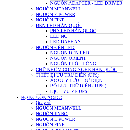
NGUỒN ADAPTER - LED DRIVER
NGUỒN MEANWELL
NGUỒN E-POWER
NGUỒN FINE
ĐÈN LED HÀN QUỐC
PHA LED HÀN QUỐC
LED NC
LED DAEHAN
NGUỒN ĐÈN LED
NGUỒN ĐÈN LED
NGUỒN ORIENT
NGUỒN PHỔ THÔNG
CHỮ NHÔM CÔNG NGHỆ HÀN QUỐC
THIẾT BỊ ƯU TRỮ ĐIỆN (UPS)
ẮC QUY LƯU TRỮ ĐIỆN
BỘ LƯU TRỮ ĐIỆN ( UPS )
DỊCH VỤ VỀ UPS
BỘ NGUỒN AC/DC
Quay về
NGUỒN MEANWELL
NGUỒN JINBO
NGUỒN E-POWER
NGUỒN FINE