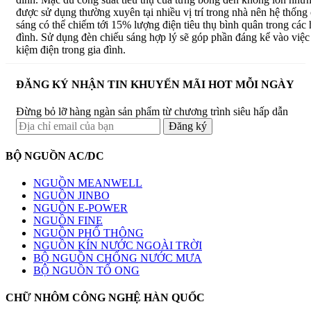
được sử dụng thường xuyên tại nhiều vị trí trong nhà nên hệ thống 
sáng có thể chiếm tới 15% lượng điện tiêu thụ bình quân trong các
đình. Sử dụng đèn chiếu sáng hợp lý sẽ góp phần đáng kể vào việc t
kiệm điện trong gia đình.
ĐĂNG KÝ NHẬN TIN KHUYẾN MÃI HOT MỖI NGÀY
Đừng bỏ lỡ hàng ngàn sản phẩm từ chương trình siêu hấp dẫn
BỘ NGUỒN AC/DC
NGUỒN MEANWELL
NGUỒN JINBO
NGUỒN E-POWER
NGUỒN FINE
NGUỒN PHỔ THÔNG
NGUỒN KÍN NƯỚC NGOÀI TRỜI
BỘ NGUỒN CHỐNG NƯỚC MƯA
BỘ NGUỒN TỔ ONG
CHỮ NHÔM CÔNG NGHỆ HÀN QUỐC