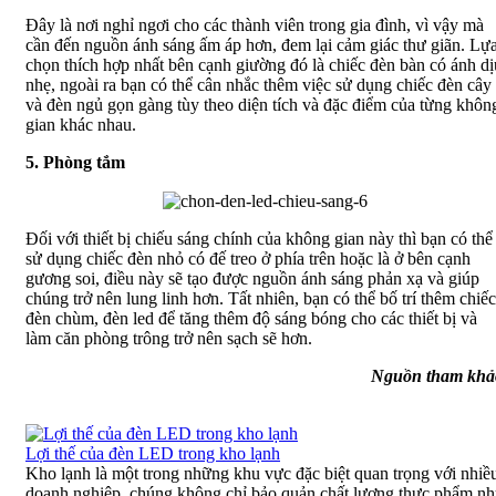
Đây là nơi nghỉ ngơi cho các thành viên trong gia đình, vì vậy mà
cần đến nguồn ánh sáng ấm áp hơn, đem lại cảm giác thư giãn. Lự
chọn thích hợp nhất bên cạnh giường đó là chiếc đèn bàn có ánh dị
nhẹ, ngoài ra bạn có thể cân nhắc thêm việc sử dụng chiếc đèn cây
và đèn ngủ gọn gàng tùy theo diện tích và đặc điểm của từng khôn
gian khác nhau.
5. Phòng tắm
Đối với thiết bị chiếu sáng chính của không gian này thì bạn có thể
sử dụng chiếc đèn nhỏ có đế treo ở phía trên hoặc là ở bên cạnh
gương soi, điều này sẽ tạo được nguồn ánh sáng phản xạ và giúp
chúng trở nên lung linh hơn. Tất nhiên, bạn có thể bố trí thêm chiếc
đèn chùm, đèn led để tăng thêm độ sáng bóng cho các thiết bị và
làm căn phòng trông trở nên sạch sẽ hơn.
Nguồn tham khả
Lợi thế của đèn LED trong kho lạnh
Kho lạnh là một trong những khu vực đặc biệt quan trọng với nhiề
doanh nghiệp, chúng không chỉ bảo quản chất lượng thực phẩm nh