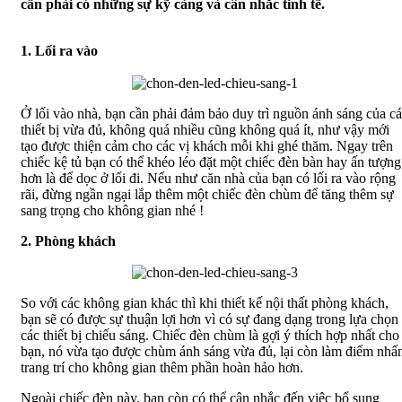
cần phải có những sự kỹ càng và cân nhắc tinh tế.
1. Lối ra vào
Ở lối vào nhà, bạn cần phải đảm bảo duy trì nguồn ánh sáng của c
thiết bị vừa đủ, không quá nhiều cũng không quá ít, như vậy mới
tạo được thiện cảm cho các vị khách mỗi khi ghé thăm. Ngay trên
chiếc kệ tủ bạn có thể khéo léo đặt một chiếc đèn bàn hay ấn tượng
hơn là để dọc ở lối đi. Nếu như căn nhà của bạn có lối ra vào rộng
rãi, đừng ngần ngại lắp thêm một chiếc đèn chùm để tăng thêm sự
sang trọng cho không gian nhé !
2. Phòng khách
So với các không gian khác thì khi thiết kế nội thất phòng khách,
bạn sẽ có được sự thuận lợi hơn vì có sự đang dạng trong lựa chọn
các thiết bị chiếu sáng. Chiếc đèn chùm là gợi ý thích hợp nhất cho
bạn, nó vừa tạo được chùm ánh sáng vừa đủ, lại còn làm điểm nhấ
trang trí cho không gian thêm phần hoàn hảo hơn.
Ngoài chiếc đèn này, bạn còn có thể cân nhắc đến việc bổ sung