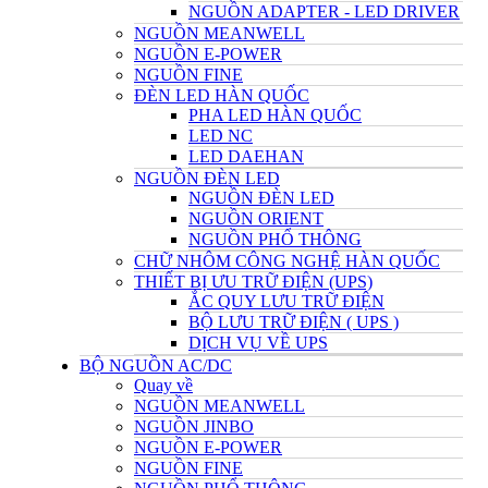
NGUỒN ADAPTER - LED DRIVER
NGUỒN MEANWELL
NGUỒN E-POWER
NGUỒN FINE
ĐÈN LED HÀN QUỐC
PHA LED HÀN QUỐC
LED NC
LED DAEHAN
NGUỒN ĐÈN LED
NGUỒN ĐÈN LED
NGUỒN ORIENT
NGUỒN PHỔ THÔNG
CHỮ NHÔM CÔNG NGHỆ HÀN QUỐC
THIẾT BỊ ƯU TRỮ ĐIỆN (UPS)
ẮC QUY LƯU TRỮ ĐIỆN
BỘ LƯU TRỮ ĐIỆN ( UPS )
DỊCH VỤ VỀ UPS
BỘ NGUỒN AC/DC
Quay về
NGUỒN MEANWELL
NGUỒN JINBO
NGUỒN E-POWER
NGUỒN FINE