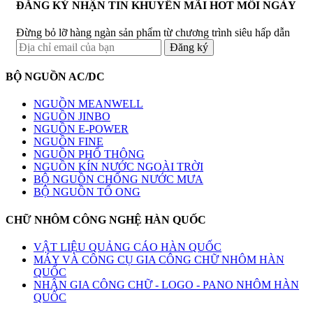
ĐĂNG KÝ NHẬN TIN KHUYẾN MÃI HOT MỖI NGÀY
Đừng bỏ lỡ hàng ngàn sản phẩm từ chương trình siêu hấp dẫn
BỘ NGUỒN AC/DC
NGUỒN MEANWELL
NGUỒN JINBO
NGUỒN E-POWER
NGUỒN FINE
NGUỒN PHỔ THÔNG
NGUỒN KÍN NƯỚC NGOÀI TRỜI
BỘ NGUỒN CHỐNG NƯỚC MƯA
BỘ NGUỒN TỔ ONG
CHỮ NHÔM CÔNG NGHỆ HÀN QUỐC
VẬT LIỆU QUẢNG CÁO HÀN QUỐC
MÁY VÀ CÔNG CỤ GIA CÔNG CHỮ NHÔM HÀN
QUỐC
NHẬN GIA CÔNG CHỮ - LOGO - PANO NHÔM HÀN
QUỐC