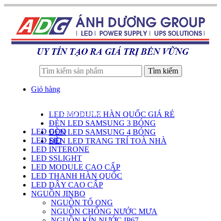
Tìm kiếm
Giỏ hàng
LED MODULE HÀN QUỐC GIÁ RẺ
DANH SÁCH SẢN PHẨM
ĐÈN LED SAMSUNG 3 BÓNG
LED GOQ
ĐÈN LED SAMSUNG 4 BÓNG
LED SID
ĐÈN LED TRANG TRÍ TOÀ NHÀ
LED INTERONE
LED SSLIGHT
LED MODULE CAO CẤP
LED THANH HÀN QUỐC
LED DÂY CAO CẤP
NGUỒN JINBO
NGUỒN TỔ ONG
NGUỒN CHỐNG NƯỚC MƯA
NGUỒN KÍN NƯỚC IP67