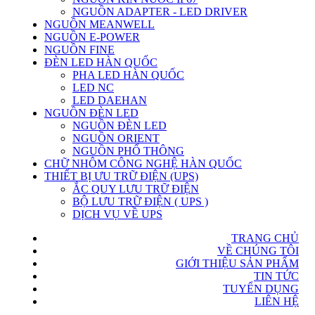
NGUỒN ADAPTER - LED DRIVER
NGUỒN MEANWELL
NGUỒN E-POWER
NGUỒN FINE
ĐÈN LED HÀN QUỐC
PHA LED HÀN QUỐC
LED NC
LED DAEHAN
NGUỒN ĐÈN LED
NGUỒN ĐÈN LED
NGUỒN ORIENT
NGUỒN PHỔ THÔNG
CHỮ NHÔM CÔNG NGHỆ HÀN QUỐC
THIẾT BỊ ƯU TRỮ ĐIỆN (UPS)
ẮC QUY LƯU TRỮ ĐIỆN
BỘ LƯU TRỮ ĐIỆN ( UPS )
DỊCH VỤ VỀ UPS
TRANG CHỦ
VỀ CHÚNG TÔI
GIỚI THIỆU SẢN PHẨM
TIN TỨC
TUYỂN DỤNG
LIÊN HỆ