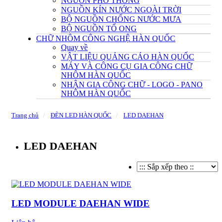
NGUỒN PHỔ THÔNG
NGUỒN KÍN NƯỚC NGOÀI TRỜI
BỘ NGUỒN CHỐNG NƯỚC MƯA
BỘ NGUỒN TỔ ONG
CHỮ NHÔM CÔNG NGHỆ HÀN QUỐC
Quay về
VẬT LIỆU QUẢNG CÁO HÀN QUỐC
MÁY VÀ CÔNG CỤ GIA CÔNG CHỮ
NHÔM HÀN QUỐC
NHẬN GIA CÔNG CHỮ - LOGO - PANO
NHÔM HÀN QUỐC
Trang chủ
ĐÈN LED HÀN QUỐC
LED DAEHAN
LED DAEHAN
LED MODULE DAEHAN WIDE