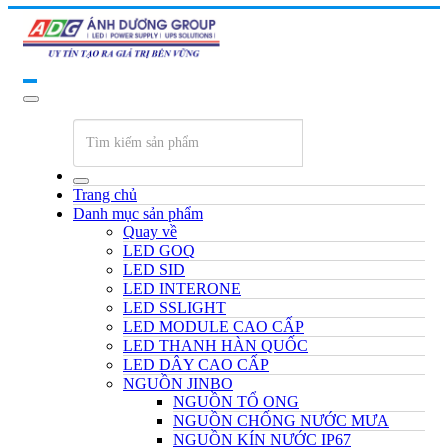
Trang chủ
Danh mục sản phẩm
Quay về
LED GOQ
LED SID
LED INTERONE
LED SSLIGHT
LED MODULE CAO CẤP
LED THANH HÀN QUỐC
LED DÂY CAO CẤP
NGUỒN JINBO
NGUỒN TỔ ONG
NGUỒN CHỐNG NƯỚC MƯA
NGUỒN KÍN NƯỚC IP67