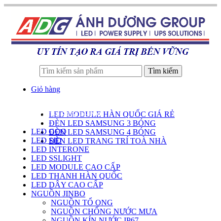
Tìm kiếm
Giỏ hàng
LED MODULE HÀN QUỐC GIÁ RẺ
DANH SÁCH SẢN PHẨM
ĐÈN LED SAMSUNG 3 BÓNG
LED GOQ
ĐÈN LED SAMSUNG 4 BÓNG
LED SID
ĐÈN LED TRANG TRÍ TOÀ NHÀ
LED INTERONE
LED SSLIGHT
LED MODULE CAO CẤP
LED THANH HÀN QUỐC
LED DÂY CAO CẤP
NGUỒN JINBO
NGUỒN TỔ ONG
NGUỒN CHỐNG NƯỚC MƯA
NGUỒN KÍN NƯỚC IP67