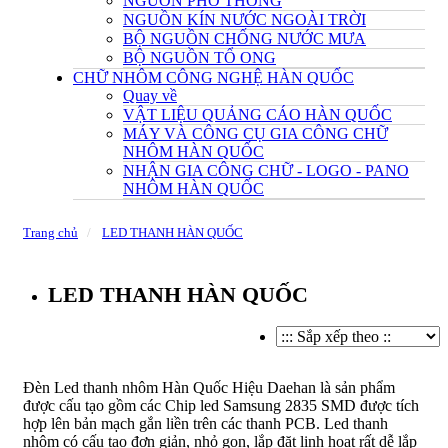
NGUỒN PHỔ THÔNG
NGUỒN KÍN NƯỚC NGOÀI TRỜI
BỘ NGUỒN CHỐNG NƯỚC MƯA
BỘ NGUỒN TỔ ONG
CHỮ NHÔM CÔNG NGHỆ HÀN QUỐC
Quay về
VẬT LIỆU QUẢNG CÁO HÀN QUỐC
MÁY VÀ CÔNG CỤ GIA CÔNG CHỮ
NHÔM HÀN QUỐC
NHẬN GIA CÔNG CHỮ - LOGO - PANO
NHÔM HÀN QUỐC
Trang chủ
LED THANH HÀN QUỐC
LED THANH HÀN QUỐC
Đèn Led thanh nhôm Hàn Quốc Hiệu Daehan là sản phẩm
được cấu tạo gồm các Chip led Samsung 2835 SMD được tích
hợp lên bản mạch gắn liền trên các thanh PCB. Led thanh
nhôm có cấu tạo đơn giản, nhỏ gọn, lắp đặt linh hoạt rất dễ lắp