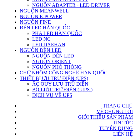
NGUỒN ADAPTER - LED DRIVER
NGUỒN MEANWELL
NGUỒN E-POWER
NGUỒN FINE
ĐÈN LED HÀN QUỐC
PHA LED HÀN QUỐC
LED NC
LED DAEHAN
NGUỒN ĐÈN LED
NGUỒN ĐÈN LED
NGUỒN ORIENT
NGUỒN PHỔ THÔNG
CHỮ NHÔM CÔNG NGHỆ HÀN QUỐC
THIẾT BỊ ƯU TRỮ ĐIỆN (UPS)
ẮC QUY LƯU TRỮ ĐIỆN
BỘ LƯU TRỮ ĐIỆN ( UPS )
DỊCH VỤ VỀ UPS
TRANG CHỦ
VỀ CHÚNG TÔI
GIỚI THIỆU SẢN PHẨM
TIN TỨC
TUYỂN DỤNG
LIÊN HỆ