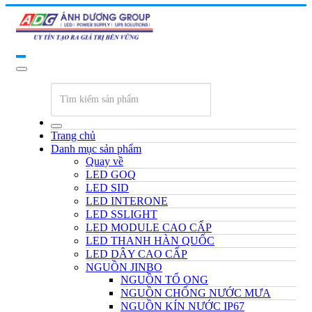
Trang chủ
Danh mục sản phẩm
Quay về
LED GOQ
LED SID
LED INTERONE
LED SSLIGHT
LED MODULE CAO CẤP
LED THANH HÀN QUỐC
LED DÂY CAO CẤP
NGUỒN JINBO
NGUỒN TỔ ONG
NGUỒN CHỐNG NƯỚC MƯA
NGUỒN KÍN NƯỚC IP67