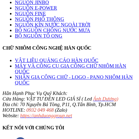
NGUỒN JINBO
NGUỒN E-POWER
NGUỒN FINE
NGUỒN PHỔ THÔNG
NGUỒN KÍN NƯỚC NGOÀI TRỜI
BỘ NGUỒN CHỐNG NƯỚC MƯA
BỘ NGUỒN TỔ ONG
CHỮ NHÔM CÔNG NGHỆ HÀN QUỐC
VẬT LIỆU QUẢNG CÁO HÀN QUỐC
MÁY VÀ CÔNG CỤ GIA CÔNG CHỮ NHÔM HÀN
QUỐC
NHẬN GIA CÔNG CHỮ - LOGO - PANO NHÔM HÀN
QUỐC
Hân Hạnh Phục Vụ Quý Khách:
Cửa Hàng: VẬT TƯ ĐÈN LED GIÁ SỈ ( Led
Ánh Dương
)
Địa chỉ: 70 Nguyễn Bá Tòng, P11, Q.Tân Bình, Tp.HCM
HOTLINE:
0932 049 468
(Zalo)
Website:
https://anhduonggroup.net
KẾT NỐI VỚI CHÚNG TÔI