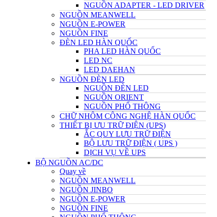
NGUỒN ADAPTER - LED DRIVER
NGUỒN MEANWELL
NGUỒN E-POWER
NGUỒN FINE
ĐÈN LED HÀN QUỐC
PHA LED HÀN QUỐC
LED NC
LED DAEHAN
NGUỒN ĐÈN LED
NGUỒN ĐÈN LED
NGUỒN ORIENT
NGUỒN PHỔ THÔNG
CHỮ NHÔM CÔNG NGHỆ HÀN QUỐC
THIẾT BỊ ƯU TRỮ ĐIỆN (UPS)
ẮC QUY LƯU TRỮ ĐIỆN
BỘ LƯU TRỮ ĐIỆN ( UPS )
DỊCH VỤ VỀ UPS
BỘ NGUỒN AC/DC
Quay về
NGUỒN MEANWELL
NGUỒN JINBO
NGUỒN E-POWER
NGUỒN FINE