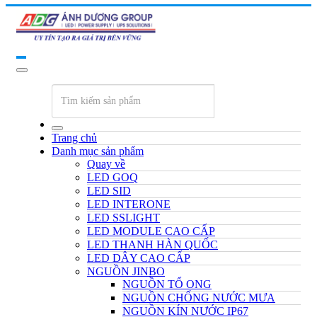
Trang chủ
Danh mục sản phẩm
Quay về
LED GOQ
LED SID
LED INTERONE
LED SSLIGHT
LED MODULE CAO CẤP
LED THANH HÀN QUỐC
LED DÂY CAO CẤP
NGUỒN JINBO
NGUỒN TỔ ONG
NGUỒN CHỐNG NƯỚC MƯA
NGUỒN KÍN NƯỚC IP67