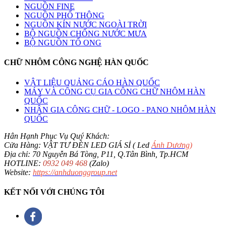
NGUỒN FINE
NGUỒN PHỔ THÔNG
NGUỒN KÍN NƯỚC NGOÀI TRỜI
BỘ NGUỒN CHỐNG NƯỚC MƯA
BỘ NGUỒN TỔ ONG
CHỮ NHÔM CÔNG NGHỆ HÀN QUỐC
VẬT LIỆU QUẢNG CÁO HÀN QUỐC
MÁY VÀ CÔNG CỤ GIA CÔNG CHỮ NHÔM HÀN
QUỐC
NHẬN GIA CÔNG CHỮ - LOGO - PANO NHÔM HÀN
QUỐC
Hân Hạnh Phục Vụ Quý Khách:
Cửa Hàng: VẬT TƯ ĐÈN LED GIÁ SỈ ( Led
Ánh Dương
)
Địa chỉ: 70 Nguyễn Bá Tòng, P11, Q.Tân Bình, Tp.HCM
HOTLINE:
0932 049 468
(Zalo)
Website:
https://anhduonggroup.net
KẾT NỐI VỚI CHÚNG TÔI