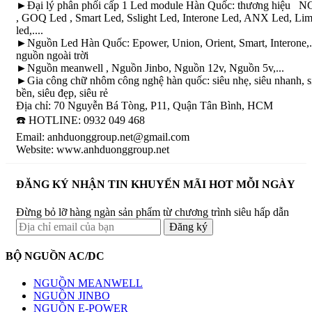
►Đại lý phân phối cấp 1 Led module Hàn Quốc: thương hiệu N
, GOQ Led , Smart Led, Sslight Led, Interone Led, ANX Led, Li
led,....
►Nguồn Led Hàn Quốc: Epower, Union, Orient, Smart, Interone,..
nguồn ngoài trời
►Nguồn meanwell , Nguồn Jinbo, Nguồn 12v, Nguồn 5v,...
►Gia công chữ nhôm công nghệ hàn quốc: siêu nhẹ, siêu nhanh, s
bền, siêu đẹp, siêu rẻ
Địa chỉ: 70 Nguyễn Bá Tòng, P11, Quận Tân Bình, HCM
☎️ HOTLINE: 0932 049 468
Email: anhduonggroup.net@gmail.com
Website: www.anhduonggroup.net
ĐĂNG KÝ NHẬN TIN KHUYẾN MÃI HOT MỖI NGÀY
Đừng bỏ lỡ hàng ngàn sản phẩm từ chương trình siêu hấp dẫn
BỘ NGUỒN AC/DC
NGUỒN MEANWELL
NGUỒN JINBO
NGUỒN E-POWER