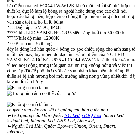
nổi.
Ưu điểm của led ECO4-LW-W12K là có mắt led lồi sẽ phù hợp ch
thiết ké đục lỗ làm lộ bóng ra ngoài hoặc dùng cho các chữ nỗi,
hoặc các bảng hiệu, hộp đèn có hông thấp muốn dùng ít led nhưng
vẫn sáng tốt mà ko bị lộ bóng
????Ðiện áp: 12VDC, IP 68
????Chip LED SAMSUNG 2835 siêu sáng tuổi thọ 50.000 h
????Nhiệt độ màu: 12000K
????Bảo hành 36 tháng
đây là dòng led hàn quốc 4 bóng có góc chiếu rộng cho ánh sáng tố
nhất hiện nay, tuy nhiên do đặc tính và ưu điểm của NC LED
SAMSUNG 4 BÓNG 2835 - ECO4-LW-W12K là thiết kế vỏ nhự
vì led hoạt động trong thời gian dài nhưng không nóng và việc thi
công lắp đặt để phối hợp với các sản phẩm khác nên khi dùng lộ
thiên sẽ bị ảnh hưởng bởi môi trường nắng nóng vùng nhiệt đới. đâ
là vấn đề cần lưu ý
chuyên cung cấp các vật tư quảng cáo hàn quốc như:
►Led quảng cáo Hàn Quốc:
NC Led
,
GOQ Led
, Smart Led,
Sslight Led, Interone Led, ANX Led, Lime led,....
►Nguồn Led Hàn Quốc: Epower, Union, Orient, Smart,
Interone,.....