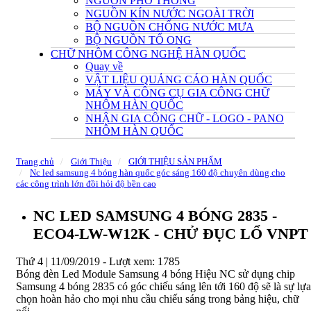
NGUỒN PHỔ THÔNG
NGUỒN KÍN NƯỚC NGOÀI TRỜI
BỘ NGUỒN CHỐNG NƯỚC MƯA
BỘ NGUỒN TỔ ONG
CHỮ NHÔM CÔNG NGHỆ HÀN QUỐC
Quay về
VẬT LIỆU QUẢNG CÁO HÀN QUỐC
MÁY VÀ CÔNG CỤ GIA CÔNG CHỮ
NHÔM HÀN QUỐC
NHẬN GIA CÔNG CHỮ - LOGO - PANO
NHÔM HÀN QUỐC
Trang chủ
Giới Thiệu
GIỚI THIỆU SẢN PHẨM
Nc led samsung 4 bóng hàn quốc góc sáng 160 độ chuyên dùng cho
các công trình lớn đồi hỏi độ bền cao
NC LED SAMSUNG 4 BÓNG 2835 -
ECO4-LW-W12K - CHỬ ĐỤC LỔ VNPT
Thứ 4 | 11/09/2019 -
Lượt xem: 1785
Bóng đèn Led Module Samsung 4 bóng Hiệu NC sử dụng chip
Samsung 4 bóng 2835 có góc chiếu sáng lên tới 160 độ sẽ là sự lựa
chọn hoàn hảo cho mọi nhu cầu chiếu sáng trong bảng hiệu, chữ