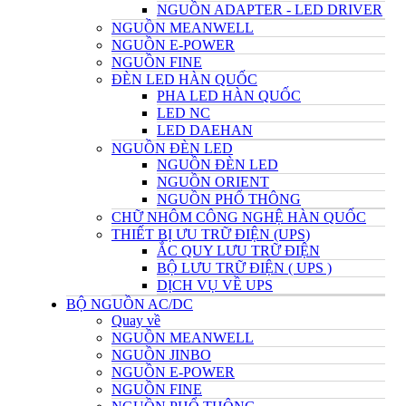
NGUỒN ADAPTER - LED DRIVER
NGUỒN MEANWELL
NGUỒN E-POWER
NGUỒN FINE
ĐÈN LED HÀN QUỐC
PHA LED HÀN QUỐC
LED NC
LED DAEHAN
NGUỒN ĐÈN LED
NGUỒN ĐÈN LED
NGUỒN ORIENT
NGUỒN PHỔ THÔNG
CHỮ NHÔM CÔNG NGHỆ HÀN QUỐC
THIẾT BỊ ƯU TRỮ ĐIỆN (UPS)
ẮC QUY LƯU TRỮ ĐIỆN
BỘ LƯU TRỮ ĐIỆN ( UPS )
DỊCH VỤ VỀ UPS
BỘ NGUỒN AC/DC
Quay về
NGUỒN MEANWELL
NGUỒN JINBO
NGUỒN E-POWER
NGUỒN FINE