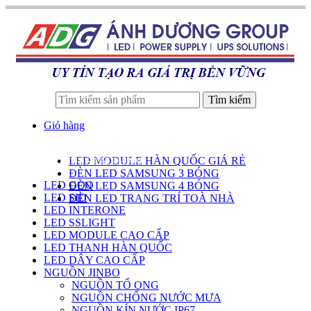
Tìm kiếm
Giỏ hàng
LED MODULE HÀN QUỐC GIÁ RẺ
DANH SÁCH SẢN PHẨM
ĐÈN LED SAMSUNG 3 BÓNG
LED GOQ
ĐÈN LED SAMSUNG 4 BÓNG
LED SID
ĐÈN LED TRANG TRÍ TOÀ NHÀ
LED INTERONE
LED SSLIGHT
LED MODULE CAO CẤP
LED THANH HÀN QUỐC
LED DÂY CAO CẤP
NGUỒN JINBO
NGUỒN TỔ ONG
NGUỒN CHỐNG NƯỚC MƯA
NGUỒN KÍN NƯỚC IP67