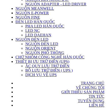
NGUỒN ADAPTER - LED DRIVER
NGUỒN MEANWELL
NGUỒN E-POWER
NGUỒN FINE
ĐÈN LED HÀN QUỐC
PHA LED HÀN QUỐC
LED NC
LED DAEHAN
NGUỒN ĐÈN LED
NGUỒN ĐÈN LED
NGUỒN ORIENT
NGUỒN PHỔ THÔNG
CHỮ NHÔM CÔNG NGHỆ HÀN QUỐC
THIẾT BỊ ƯU TRỮ ĐIỆN (UPS)
ẮC QUY LƯU TRỮ ĐIỆN
BỘ LƯU TRỮ ĐIỆN ( UPS )
DỊCH VỤ VỀ UPS
TRANG CHỦ
VỀ CHÚNG TÔI
GIỚI THIỆU SẢN PHẨM
TIN TỨC
TUYỂN DỤNG
LIÊN HỆ