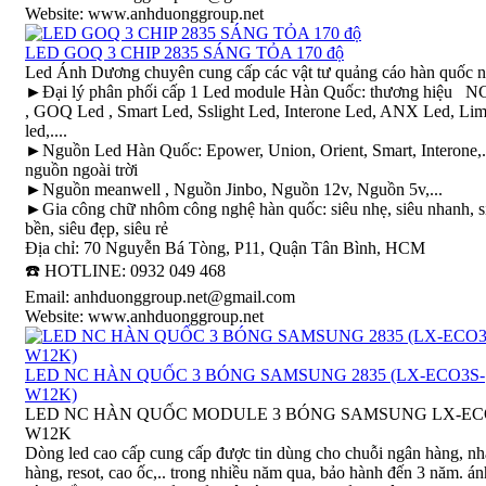
Website: www.anhduonggroup.net
LED GOQ 3 CHIP 2835 SÁNG TỎA 170 độ
Led Ánh Dương chuyên cung cấp các vật tư quảng cáo hàn quốc 
►Đại lý phân phối cấp 1 Led module Hàn Quốc: thương hiệu N
, GOQ Led , Smart Led, Sslight Led, Interone Led, ANX Led, Li
led,....
►Nguồn Led Hàn Quốc: Epower, Union, Orient, Smart, Interone,..
nguồn ngoài trời
►Nguồn meanwell , Nguồn Jinbo, Nguồn 12v, Nguồn 5v,...
►Gia công chữ nhôm công nghệ hàn quốc: siêu nhẹ, siêu nhanh, s
bền, siêu đẹp, siêu rẻ
Địa chỉ: 70 Nguyễn Bá Tòng, P11, Quận Tân Bình, HCM
☎️ HOTLINE: 0932 049 468
Email: anhduonggroup.net@gmail.com
Website: www.anhduonggroup.net
LED NC HÀN QUỐC 3 BÓNG SAMSUNG 2835 (LX-ECO3S-
W12K)
LED NC HÀN QUỐC MODULE 3 BÓNG SAMSUNG LX-EC
W12K
Dòng led cao cấp cung cấp được tin dùng cho chuỗi ngân hàng, nh
hàng, resot, cao ốc,.. trong nhiều năm qua, bảo hành đến 3 năm. án