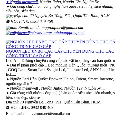
►Nguồn meanwell
, Nguồn Jinbo, Nguồn 12v, Nguồn 5v,...
►Gia công chữ nhôm công nghệ hàn quốc: siêu nhẹ, siêu nhanh,
siêu bền, siêu đẹp
Địa chỉ: 70 Nguyễn Bá Tòng, P11, Quận Tân Bình, HCM
☎️ HOTLINE: 0932 049 468
Email: anhduonggroup.net@gmail.com
Website:
www.anhduonggroup.net
NGUỒN LED JINBO CAO CẤP CHUYÊN DÙNG CHO CÁC
CÔNG TRÌNH CAO CẤP
Led Ánh Dương chuyên cung cấp các vật tư quảng cáo hàn quốc 
►Đại lý phân phối cấp 1 Led module Hàn Quốc: thương hiệu N
, GOQ Led , Smart Led, Sslight Led, Interone Led, ANX Led, Li
led,....
►Nguồn Led Hàn Quốc: Epower, Union, Orient, Smart, Interone,..
nguồn ngoài trời
►Nguồn meanwell , Nguồn Jinbo, Nguồn 12v, Nguồn 5v,...
►Gia công chữ nhôm công nghệ hàn quốc: siêu nhẹ, siêu nhanh, s
bền, siêu đẹp, siêu rẻ
Địa chỉ: 70 Nguyễn Bá Tòng, P11, Quận Tân Bình, HCM
☎️ HOTLINE: 0932 049 468
Email: anhduonggroup.net@gmail.com