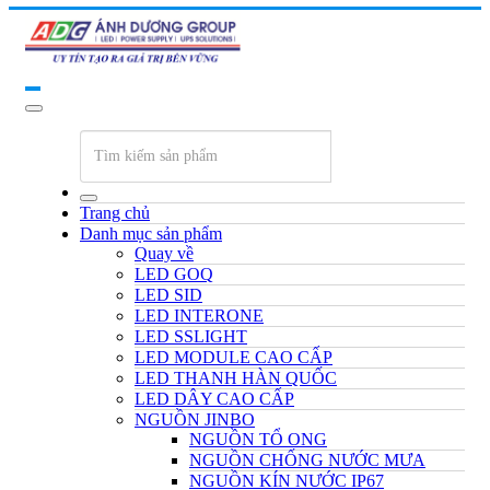
Trang chủ
Danh mục sản phẩm
Quay về
LED GOQ
LED SID
LED INTERONE
LED SSLIGHT
LED MODULE CAO CẤP
LED THANH HÀN QUỐC
LED DÂY CAO CẤP
NGUỒN JINBO
NGUỒN TỔ ONG
NGUỒN CHỐNG NƯỚC MƯA
NGUỒN KÍN NƯỚC IP67