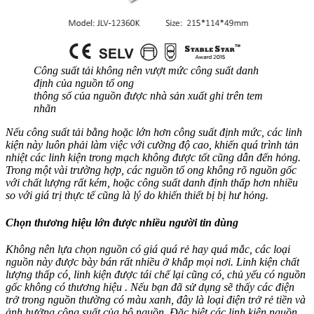
Công suất tải không nên vượt mức công suất danh
định của nguồn tổ ong
thông số của nguồn được nhà sản xuất ghi trên tem
nhãn
Nếu công suất tải bằng hoặc lớn hơn công suất định mức, các linh
kiện này luôn phải làm việc với cường độ cao, khiến quá trình tản
nhiệt các linh kiện trong mạch không được tốt cũng dẫn đến hỏng.
Trong một vài trường hợp, các nguồn tổ ong không rõ nguồn gốc
với chất lượng rất kém, hoặc công suất danh định thấp hơn nhiều
so với giá trị thực tế cũng là lý do khiến thiết bị bị hư hỏng.
Chọn thương hiệu lớn được nhiều người tin dùng
Không nên lựa chọn nguồn có giá quá rẻ hay quá mắc, các loại
nguồn này được bày bán rất nhiều ở khắp mọi nơi. Linh kiện chất
lượng thấp có, linh kiện được tái chế lại cũng có, chủ yếu có nguồn
gốc không có thương hiệu . Nếu bạn đã sử dụng sẽ thấy các điện
trở trong nguồn thường có màu xanh, đây là loại điện trở rẻ tiền và
ảnh hưởng công suất của bộ nguồn. Đặc biệt các linh kiện nguồn