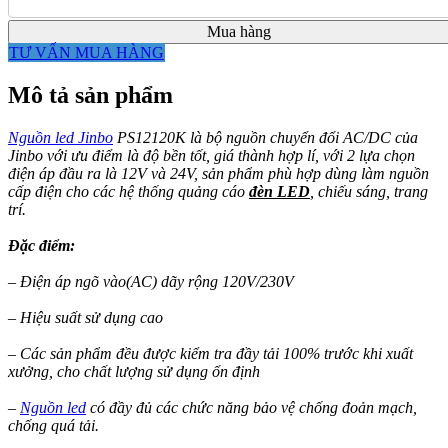
Mua hàng
TƯ VẤN MUA HÀNG
Mô tả sản phẩm
Nguồn led Jinbo
PS12120K là bộ nguồn chuyển đổi AC/DC của
Jinbo với ưu điểm là độ bền tốt, giá thành hợp lí, với 2 lựa chọn
điện áp đầu ra là 12V và 24V, sản phẩm phù hợp dùng làm nguồn
cấp điện cho các hệ thống quảng cáo
đèn LED
, chiếu sáng, trang
trí.
Đặc điểm:
– Điện áp ngõ vào(AC) dãy rộng 120V/230V
– Hiệu suất sử dụng cao
– Các sản phẩm đều được kiểm tra đầy tải 100% trước khi xuất
xưởng, cho chất lượng sử dụng ổn định
–
Nguồn led
có đầy đủ các chức năng bảo vệ chống đoản mạch,
chống quá tải.