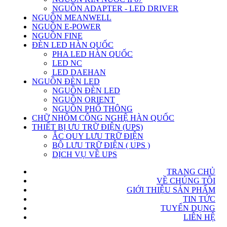
NGUỒN ADAPTER - LED DRIVER
NGUỒN MEANWELL
NGUỒN E-POWER
NGUỒN FINE
ĐÈN LED HÀN QUỐC
PHA LED HÀN QUỐC
LED NC
LED DAEHAN
NGUỒN ĐÈN LED
NGUỒN ĐÈN LED
NGUỒN ORIENT
NGUỒN PHỔ THÔNG
CHỮ NHÔM CÔNG NGHỆ HÀN QUỐC
THIẾT BỊ ƯU TRỮ ĐIỆN (UPS)
ẮC QUY LƯU TRỮ ĐIỆN
BỘ LƯU TRỮ ĐIỆN ( UPS )
DỊCH VỤ VỀ UPS
TRANG CHỦ
VỀ CHÚNG TÔI
GIỚI THIỆU SẢN PHẨM
TIN TỨC
TUYỂN DỤNG
LIÊN HỆ