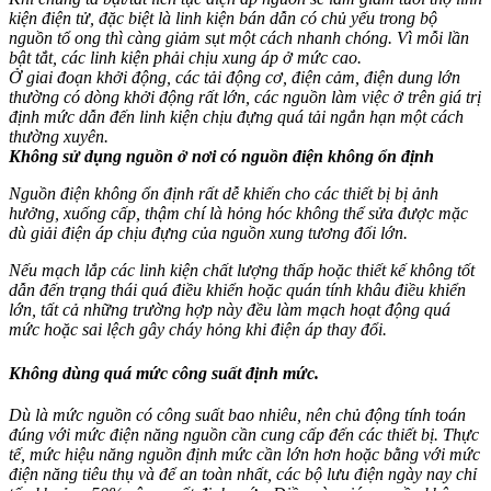
kiện điện tử, đặc biệt là linh kiện bán dẫn có chủ yếu trong bộ
nguồn tổ ong thì càng giảm sụt một cách nhanh chóng. Vì mỗi lần
bật tắt, các linh kiện phải chịu xung áp ở mức cao.
Ở giai đoạn khởi động, các tải động cơ, điện cảm, điện dung lớn
thường có dòng khởi động rất lớn, các nguồn làm việc ở trên giá trị
định mức dẫn đến linh kiện chịu đựng quá tải ngắn hạn một cách
thường xuyên.
Không sử dụng nguồn ở nơi có nguồn điện không ổn định
Nguồn điện không ổn định rất dễ khiến cho các thiết bị bị ảnh
hưởng, xuống cấp, thậm chí là hỏng hóc không thể sửa được mặc
dù giải điện áp chịu đựng của nguồn xung tương đối lớn.
Nếu mạch lắp các linh kiện chất lượng thấp hoặc thiết kế không tốt
dẫn đến trạng thái quá điều khiển hoặc quán tính khâu điều khiển
lớn, tất cả những trường hợp này đều làm mạch hoạt động quá
mức hoặc sai lệch gây cháy hỏng khi điện áp thay đổi.
Không dùng quá mức công suất định mức.
Dù là mức nguồn có công suất bao nhiêu, nên chủ động tính toán
đúng với mức điện năng nguồn cần cung cấp đến các thiết bị. Thực
tế, mức hiệu năng nguồn định mức cần lớn hơn hoặc bằng với mức
điện năng tiêu thụ và để an toàn nhất, các bộ lưu điện ngày nay chỉ