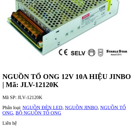
NGUỒN TỔ ONG 12V 10A HIỆU JINBO
| Mã: JLV-12120K
Mã SP:
JLV-12120K
Phân loại:
NGUỒN ĐÈN LED
,
NGUỒN JINBO
,
NGUỒN TỔ
ONG
,
BỘ NGUỒN TỔ ONG
Liên hệ