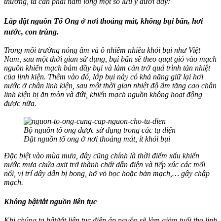
thường, ta cần phải nằm lòng một số lưu ý dưới đây:
Lắp đặt nguồn Tổ Ong ở nơi thoáng mát, không bụi bẩn, hơi
nước, con trùng.
Trong môi trường nóng ẩm và ô nhiễm nhiều khói bụi như Việt
Nam, sau một thời gian sử dụng, bụi bẩn sẽ theo quạt gió vào mạch
nguồn khiến mạch bám đầy bụi và làm cản trở quá trình tản nhiệt
của linh kiện. Thêm vào đó, lớp bụi này có khả năng giữ lại hơi
nước ở chân linh kiện, sau một thời gian nhiệt độ ẩm tăng cao chân
linh kiện bị ăn mòn và đứt, khiến mạch nguồn không hoạt động
được nữa.
Bộ nguồn tổ ong được sử dụng trong các tụ điện
Đặt nguồn tổ ong ở nơi thoáng mát, ít khói bụi
Đặc biệt vào mùa mưa, đây cũng chính là thời điểm xấu khiến
nước mưa chứa axit trở thành chất dẫn điện và tiếp xúc các mối
nối, vị trí dây dẫn bị bong, hở vỏ bọc hoặc bản mạch,… gây chập
mạch.
Không bật/tắt nguồn liên tục
Khi chúng ta bật/tắt liên tục điện áp nguồn sẽ làm giảm tuổi thọ linh