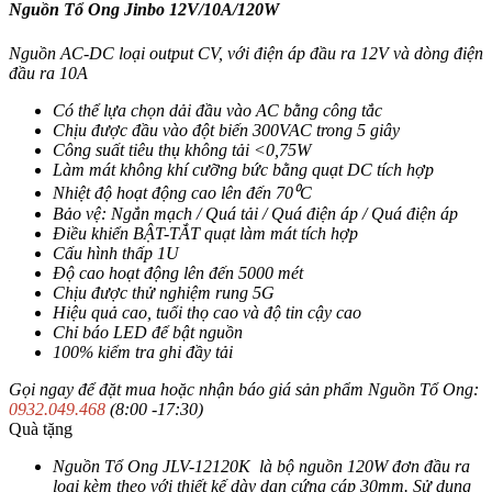
Nguồn Tổ Ong Jinbo 12V/10A/120W
Nguồn AC-DC loại output CV, với điện áp đầu ra 12V và dòng điện
đầu ra 10A
Có thể lựa chọn dải đầu vào AC bằng công tắc
Chịu được đầu vào đột biến 300VAC trong 5 giây
Công suất tiêu thụ không tải <0,75W
Làm mát không khí cưỡng bức bằng quạt DC tích hợp
Nhiệt độ hoạt động cao lên đến 70⁰C
Bảo vệ: Ngắn mạch / Quá tải / Quá điện áp / Quá điện áp
Điều khiển BẬT-TẮT quạt làm mát tích hợp
Cấu hình thấp 1U
Độ cao hoạt động lên đến 5000 mét
Chịu được thử nghiệm rung 5G
Hiệu quả cao, tuổi thọ cao và độ tin cậy cao
Chỉ báo LED để bật nguồn
100% kiểm tra ghi đầy tải
Gọi ngay để đặt mua hoặc nhận báo giá sản phẩm Nguồn Tổ Ong:
0932.049.468
(8:00 -17:30)
Quà tặng
Nguồn Tổ Ong JLV-12120K là bộ nguồn 120W đơn đầu ra
loại kèm theo với thiết kế dày dạn cứng cáp 30mm. Sử dụng