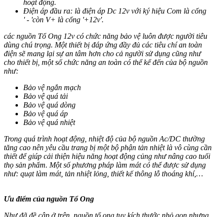
hoạt động.
Điện áp đầu ra: là điện áp Dc 12v với ký hiệu Com là cổng
' - 'còn V+ là cổng '+12v'.
các nguồn Tổ Ong 12v có chức năng bảo vệ luôn được người tiêu
dùng chú trọng. Một thiết bị đáp ứng đầy đủ các tiêu chí an toàn
điện sẽ mang lại sự an tâm hơn cho cả người sử dụng cũng như
cho thiết bị, một số chức năng an toàn có thể kể đến của bộ nguồn
như:
Bảo vệ ngắn mạch
Bảo vệ quá tải
Bảo vệ quá dòng
Bảo vệ quá áp
Bảo vệ quá nhiệt
Trong quá trình hoạt động, nhiệt độ của bộ nguồn Ac/DC thường
tăng cao nên yêu cầu trang bị một bộ phận tản nhiệt là vô cùng cần
thiết để giúp cải thiện hiệu năng hoạt động củng như nâng cao tuổi
thọ sản phẩm. Một số phương pháp làm mát có thể được sử dụng
như: quạt làm mát, tản nhiệt lỏng, thiết kế thông lỗ thoáng khí,…
Ưu điểm của nguồn Tổ Ong
Như đã đề cập ở trên, nguồn tổ ong tuy kích thước nhỏ gọn nhưng