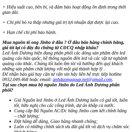
+ Hiệu suất cao, bền bỉ, và đảm bảo hoạt động ổn định trong thời
gian dài.
+ Chi phí bỏ ra thấp nhưng giá trị lợi nhuận đạt được lại cao.
+ Hạn chế chi phí bảo hành.
Mua nguồn tổ ong Jinbo ở đâu ? Ở đâu bán hàng chính hãng,
giá tốt lại có đầy đủ chứng từ C0/CQ nhập khẩu?
Led Ánh Dương hiện đang phân phối các dòng sản phẩm đèn led
quảng cáo hàn quốc, hệ thống nguồn đèn led và các vật tư nghành
quảng cáo khác. Chúng tôi luôn tìm tòi và hướng đến quý khách
những sản phẩm chất lượng với một giá thành hợp lý .
Để nhận báo giá hay cần tư vấn xin hãy liên hệ trực tiếp hotline
0932.049.468 hoặc email:
anhduonggoup.net@gmail.com
.
Tại sao chọn mua bộ nguồn Jinbo do Led Ánh Dương phân
phối?
Giá Nguồn led Jinbo ở Led Ánh Dương luôn có giá tốt, luôn
tốt, hữu nghị cho các công trình, dự án khắp cả nước.
Cung cấp Bộ Nguồn AC/Dc hãng Jinbo cam kết chính hãng
– chất lượng;
Đặt hàng dễ dàng, Giao hàng nhanh chóng;
Luôn có những chính sách ưu đãi giá tốt và dịch vụ chăm sóc
khách hàng;