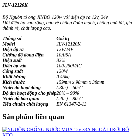
JLV-12120K
Bộ Nguồn tổ ong JINBO 120w với điện áp ra 12v, 24v
Dải điện áp vào rộng, bảo vệ chống đoản mạch, chống quá tải, giá
thành rẻ, chất lượng cao.
Thông số
Giá trị
Model
JLV-12120K
Điện áp ra
12V/24V
Cường độ dòng điện
10A/5A
Hiệu suất
82%
Điện áp vào
100-250VAC
Công suất
120W
Khối lượng
0.45kg
Kích thước
159mm x 98mm x 38mm
Nhiệt độ hoạt động
(-30°) – 60°C
Độ ẩm hoạt động cho phép
20% – 90%
Nhiệt độ bảo quản
(-40°) – 80°C
Tiêu chuẩn chất lượng
EN 61347-2-13
Sản phẩm liên quan