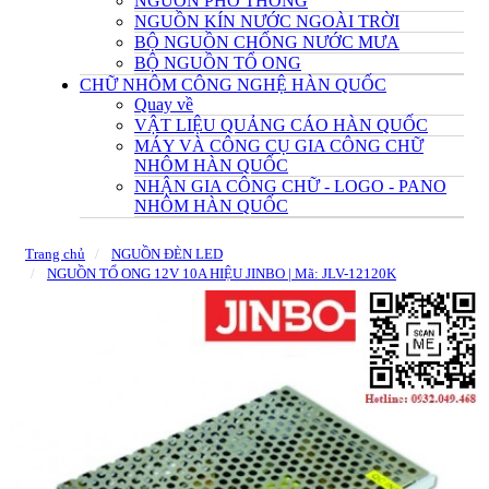
NGUỒN PHỔ THÔNG
NGUỒN KÍN NƯỚC NGOÀI TRỜI
BỘ NGUỒN CHỐNG NƯỚC MƯA
BỘ NGUỒN TỔ ONG
CHỮ NHÔM CÔNG NGHỆ HÀN QUỐC
Quay về
VẬT LIỆU QUẢNG CÁO HÀN QUỐC
MÁY VÀ CÔNG CỤ GIA CÔNG CHỮ
NHÔM HÀN QUỐC
NHẬN GIA CÔNG CHỮ - LOGO - PANO
NHÔM HÀN QUỐC
Trang chủ
NGUỒN ĐÈN LED
NGUỒN TỔ ONG 12V 10A HIỆU JINBO | Mã: JLV-12120K