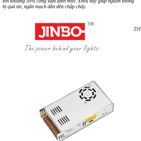
tốn khoảng 50% công suất định mức. Điều này giúp nguồn không
bị quá tải, ngắn mạch dẫn đến chập cháy.