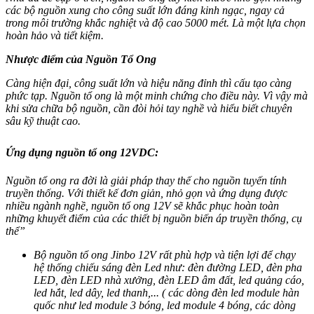
các bộ nguồn xung cho công suất lớn đáng kinh ngạc, ngay cả
trong môi trường khắc nghiệt và độ cao 5000 mét. Là một lựa chọn
hoàn hảo và tiết kiệm.
Nhược điểm của Nguồn Tổ Ong
Càng hiện đại, công suất lớn và hiệu năng đỉnh thì cấu tạo càng
phức tạp. Nguồn tổ ong là một minh chứng cho điều này. Vì vậy mà
khi sửa chữa bộ nguồn, cần đòi hỏi tay nghề và hiểu biết chuyên
sâu kỹ thuật cao.
Ứng dụng nguồn tổ ong 12VDC:
Nguồn tổ ong ra đời là giải pháp thay thế cho nguồn tuyến tính
truyền thống. Với thiết kế đơn giản, nhỏ gọn và ứng dụng được
nhiều ngành nghề, nguồn tổ ong 12V sẽ khắc phục hoàn toàn
những khuyết điểm của các thiết bị nguồn biến áp truyền thống, cụ
thể”
Bộ nguồn tổ ong Jinbo 12V rất phù hợp và tiện lợi để chạy
hệ thống chiếu sáng đèn Led như: đèn đường LED, đèn pha
LED, đèn LED nhà xưởng, đèn LED âm đất, led quảng cáo,
led hắt, led dây, led thanh,... ( các dòng đèn led module hàn
quốc như led module 3 bóng, led module 4 bóng, các dòng