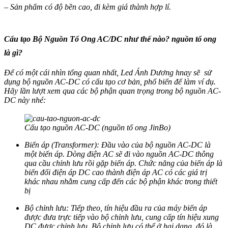
– Sản phẩm có độ bền cao, đi kèm giá thành hợp lí.
Cấu tạo Bộ Nguồn Tổ Ong AC/DC như thế nào? nguồn tổ ong
là gì?
Để có một cái nhìn tổng quan nhất, Led Ánh Dương hnay sẽ sử
dụng bộ nguồn AC-DC có cấu tạo cơ bản, phổ biến để làm ví dụ.
Hãy lần lượt xem qua các bộ phận quan trọng trong bộ nguồn AC-
DC này nhé:
Cấu tạo nguồn AC-DC (nguồn tổ ong JinBo)
Biến áp (Transformer): Đầu vào của bộ nguồn AC-DC là
một biến áp. Dòng điện AC sẽ đi vào nguồn AC-DC thông
qua cầu chỉnh lưu rồi gặp biến áp. Chức năng của biến áp là
biến đổi điện áp DC cao thành điện áp AC có các giá trị
khác nhau nhằm cung cấp đến các bộ phận khác trong thiết
bị
Bộ chỉnh lưu: Tiếp theo, tín hiệu đầu ra của máy biến áp
được đưa trực tiếp vào bộ chỉnh lưu, cung cấp tín hiệu xung
DC được chỉnh lưu. Bộ chỉnh lưu có thể ở hai dạng, đó là