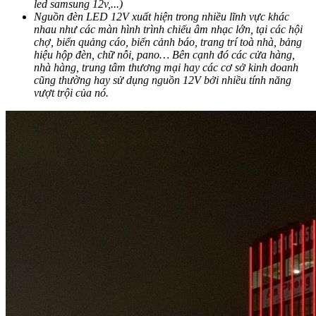
led samsung 12v,...)
Nguồn đèn LED 12V xuất hiện trong nhiều lĩnh vực khác
nhau như các màn hình trình chiếu âm nhạc lớn, tại các hội
chợ, biển quảng cáo, biển cảnh báo, trang trí toà nhà, bảng
hiệu hộp đèn, chữ nỗi, pano… Bên cạnh đó các cửa hàng,
nhà hàng, trung tâm thương mại hay các cơ sở kinh doanh
cũng thường hay sử dụng nguồn 12V bởi nhiều tính năng
vượt trội của nó.