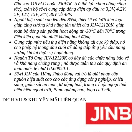
đầu vào 115VAC hoặc 230VAC (có thể lựa chọn bằng công
tắc), toàn bộ sê-ri cung cấp dòng điện áp đầu ra 3,3V, 4,2V,
5V, 12V, 15V, 24V, 36V và 48V.
Ngoài hiệu suất cao lên đến 85%, thiết kế vỏ lưới kim loại
giúp tăng cường khả năng tản nhiệt của JLV-12120K giúp
toàn bộ dòng sản phẩm hoạt động từ -30⁰C đến 70⁰C trong
điều kiện quạt tản nhiệt không hoạt động
Cung cấp mức tiêu thụ điện năng không tải cực kỳ thấp, nó
cho phép hệ thống đầu cuối dễ dàng đáp ứng yêu cầu năng
lượng khi tải thực sự hoạt động.
Nguồn Tổ Ong JLV-12120K có đầy đủ các chức năng bảo vệ
và khả năng chống rung ; nó được tuân thủ các quy định an
toàn quốc tế như UL60950-1.
Sê-ri JLV của Hãng Jinbo đóng vai trò là giải pháp cấp
nguồn hiệu suất cao cho các ứng dụng công nghiệp, chiếu
sáng, giám sát an ninh, tự động hoá, trang trí nội ngoại thất,
biển hiệu ngoài trời, Pano quảng cáo, logo chữ nỗi,....
DỊCH VỤ & KHUYẾN MÃI LIÊN QUAN