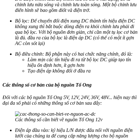
chỉnh lưu nửa sóng và chỉnh lưu toàn sóng. Một bộ chỉnh lưu
điển hình sẽ bao gồm điốt và điện trở.
Bộ lọc: Để chuyển đổi điện xung DC thành tín hiệu điện DC
không xung thì bắt buộc dòng điện ra khỏi chỉnh lưu phải đi
qua bộ lọc. Với bộ nguồn đơn giản, chỉ cần một tụ lọc cơ bản
là đủ. đầu ra của bộ lọc là điện áp DC (có thể có một ít gợn
AC còn sót lại)
Bộ điều chỉnh: Bộ phận này có hai chức năng chính, đó là:
Làm mịn các tín hiệu đi ra từ bộ lọc DC giúp tạo tín
hiệu ổn định hơn, ít gợn hơn
Tạo điện áp không đổi ở đầu ra
Các thông số cơ bản của bộ nguồn Tổ Ong
Đối với các bộ nguồn Tổ Ong 5V, 12V, 24V, 36V, 48V... hiện nay thì
đại đa số phải có những thông số cơ bản sau đây:
Các thông số cần biết về nguồn Tổ Ong 12v
Điện áp đầu vào: ký hiệu L/N được đấu nối với nguồn điện
lưới của chúng ta để cung cấp năng lượng cho bộ nguồn