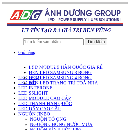
Tìm kiếm
Giỏ hàng
LED MODULE HÀN QUỐC GIÁ RẺ
DANH SÁCH SẢN PHẨM
ĐÈN LED SAMSUNG 3 BÓNG
LED GOQ
ĐÈN LED SAMSUNG 4 BÓNG
LED SID
ĐÈN LED TRANG TRÍ TOÀ NHÀ
LED INTERONE
LED SSLIGHT
LED MODULE CAO CẤP
LED THANH HÀN QUỐC
LED DÂY CAO CẤP
NGUỒN JINBO
NGUỒN TỔ ONG
NGUỒN CHỐNG NƯỚC MƯA
NGUỒN KÍN NƯỚC IP67