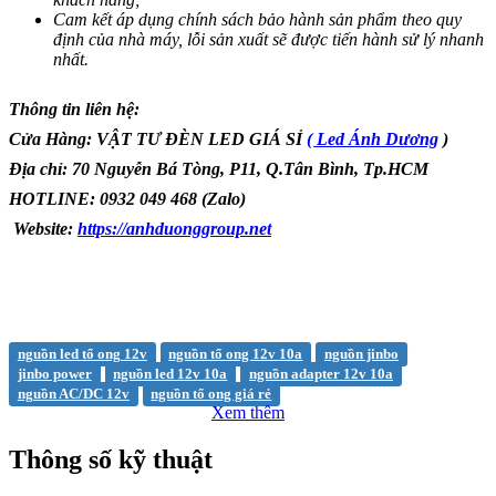
Cam kết áp dụng chính sách bảo hành sản phẩm theo quy
định của nhà máy, lỗi sản xuất sẽ được tiến hành sử lý nhanh
nhất.
Thông tin liên hệ:
Cửa Hàng: VẬT TƯ ĐÈN LED GIÁ SỈ
( Led
Ánh Dương
)
Địa chỉ: 70 Nguyễn Bá Tòng, P11, Q.Tân Bình, Tp.HCM
HOTLINE: 0932 049 468 (Zalo)
Website:
https://anhduonggroup.net
nguồn led tổ ong 12v
nguồn tổ ong 12v 10a
nguồn jinbo
jinbo power
nguồn led 12v 10a
nguồn adapter 12v 10a
nguồn AC/DC 12v
nguồn tổ ong giá rẻ
Xem thêm
Thông số kỹ thuật