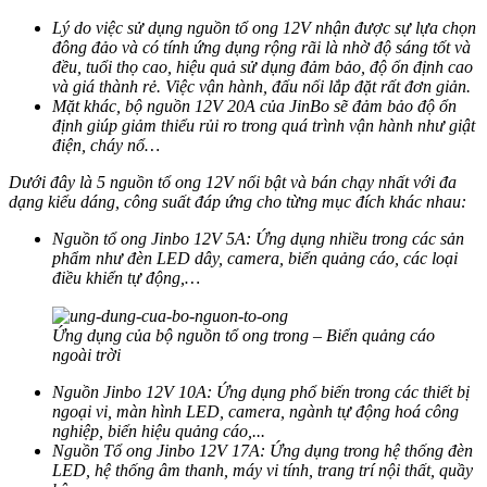
Lý do việc sử dụng nguồn tổ ong 12V nhận được sự lựa chọn
đông đảo và có tính ứng dụng rộng rãi là nhờ độ sáng tốt và
đều, tuổi thọ cao, hiệu quả sử dụng đảm bảo, độ ổn định cao
và giá thành rẻ. Việc vận hành, đấu nối lắp đặt rất đơn giản.
Mặt khác, bộ nguồn 12V 20A của JinBo sẽ đảm bảo độ ổn
định giúp giảm thiểu rủi ro trong quá trình vận hành như giật
điện, cháy nổ…
Dưới đây là 5 nguồn tổ ong 12V nổi bật và bán chạy nhất với đa
dạng kiểu dáng, công suất đáp ứng cho từng mục đích khác nhau:
Nguồn tổ ong Jinbo 12V 5A: Ứng dụng nhiều trong các sản
phẩm như đèn LED dây, camera, biển quảng cáo, các loại
điều khiển tự động,…
Ứng dụng của bộ nguồn tổ ong trong – Biển quảng cáo
ngoài trời
Nguồn Jinbo 12V 10A: Ứng dụng phổ biến trong các thiết bị
ngoại vi, màn hình LED, camera, ngành tự động hoá công
nghiệp, biển hiệu quảng cáo,...
Nguồn Tổ ong Jinbo 12V 17A: Ứng dụng trong hệ thống đèn
LED, hệ thống âm thanh, máy vi tính, trang trí nội thất, quầy