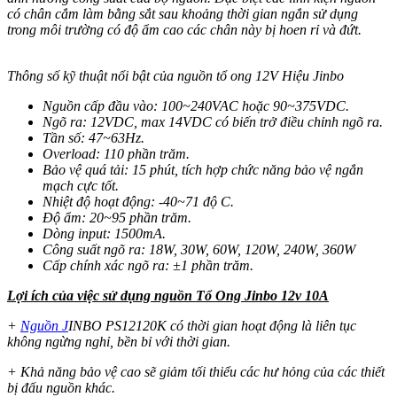
có chân cắm làm bằng sắt sau khoảng thời gian ngắn sử dụng
trong môi trường có độ ẩm cao các chân này bị hoen rỉ và đứt.
Thông số kỹ thuật nổi bật của nguồn tổ ong 12V Hiệu Jinbo
Nguồn cấp đầu vào: 100~240VAC hoặc 90~375VDC.
Ngõ ra: 12VDC, max 14VDC có biến trở điều chỉnh ngõ ra.
Tần số: 47~63Hz.
Overload: 110 phần trăm.
Bảo vệ quá tải: 15 phút, tích hợp chức năng bảo vệ ngắn
mạch cực tốt.
Nhiệt độ hoạt động: -40~71 độ C.
Độ ẩm: 20~95 phần trăm.
Dòng input: 1500mA.
Công suất ngõ ra: 18W, 30W, 60W, 120W, 240W, 360W
Cấp chính xác ngõ ra: ±1 phần trăm.
Lợi ích của việc sử dụng
nguồn Tổ Ong Jinbo 12v 10A
+
Nguồn J
INBO PS12120K có thời gian hoạt động là liên tục
không ngừng nghỉ, bền bỉ với thời gian.
+ Khả năng bảo vệ cao sẽ giảm tối thiểu các hư hỏng của các thiết
bị đấu nguồn khác.