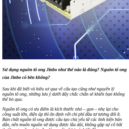
Sử dụng nguồn tổ ong Jinbo như thế nào là đúng? Nguồn tổ ong
của Jinbo có bền không?
Sau khi đã biết và hiểu sơ qua về cấu tạo cũng như nguyên lý
nguồn tổ ong, những lưu ý dưới đây chắc chắn sẽ khiến bạn không
thể bỏ qua.
Nguồn tổ ong có ưu điểm là kích thước nhỏ – gọn – nhẹ lại cho
công suất lớn, điện áp thì ổn định với chi phí đầu tư tương đối ít.
Bản chất nguồn tổ ong được cấu tạo chủ yếu từ các linh kiện bán
dẫn, nên muốn nguồn sử dụng được lâu dài, không gặp sự cố bất