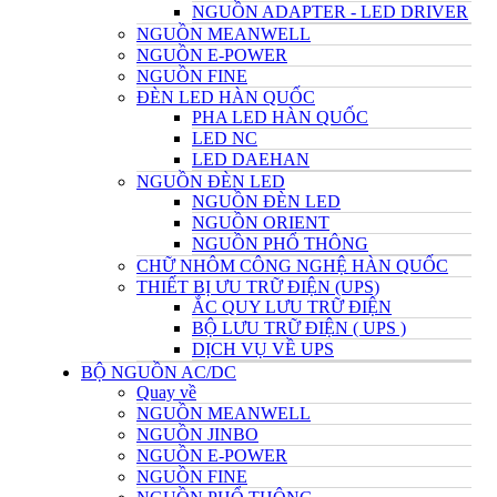
NGUỒN ADAPTER - LED DRIVER
NGUỒN MEANWELL
NGUỒN E-POWER
NGUỒN FINE
ĐÈN LED HÀN QUỐC
PHA LED HÀN QUỐC
LED NC
LED DAEHAN
NGUỒN ĐÈN LED
NGUỒN ĐÈN LED
NGUỒN ORIENT
NGUỒN PHỔ THÔNG
CHỮ NHÔM CÔNG NGHỆ HÀN QUỐC
THIẾT BỊ ƯU TRỮ ĐIỆN (UPS)
ẮC QUY LƯU TRỮ ĐIỆN
BỘ LƯU TRỮ ĐIỆN ( UPS )
DỊCH VỤ VỀ UPS
BỘ NGUỒN AC/DC
Quay về
NGUỒN MEANWELL
NGUỒN JINBO
NGUỒN E-POWER
NGUỒN FINE