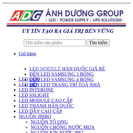
Tìm kiếm
Giỏ hàng
LED MODULE HÀN QUỐC GIÁ RẺ
DANH SÁCH SẢN PHẨM
ĐÈN LED SAMSUNG 3 BÓNG
LED GOQ
ĐÈN LED SAMSUNG 4 BÓNG
LED SID
ĐÈN LED TRANG TRÍ TOÀ NHÀ
LED INTERONE
LED SSLIGHT
LED MODULE CAO CẤP
LED THANH HÀN QUỐC
LED DÂY CAO CẤP
NGUỒN JINBO
NGUỒN TỔ ONG
NGUỒN CHỐNG NƯỚC MƯA
NGUỒN KÍN NƯỚC IP67