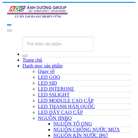
Trang chủ
Danh mục sản phẩm
Quay về
LED GOQ
LED SID
LED INTERONE
LED SSLIGHT
LED MODULE CAO CẤP
LED THANH HÀN QUỐC
LED DÂY CAO CẤP
NGUỒN JINBO
NGUỒN TỔ ONG
NGUỒN CHỐNG NƯỚC MƯA
NGUỒN KÍN NƯỚC IP67