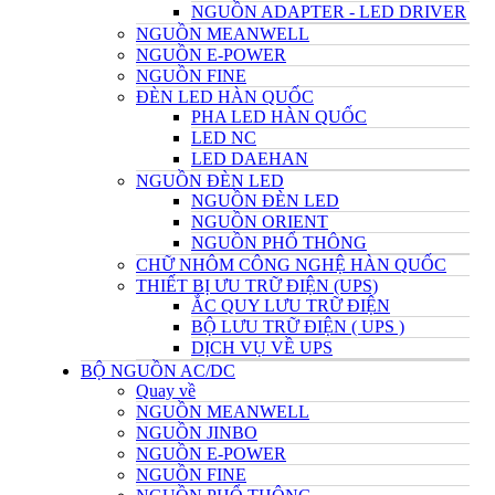
NGUỒN ADAPTER - LED DRIVER
NGUỒN MEANWELL
NGUỒN E-POWER
NGUỒN FINE
ĐÈN LED HÀN QUỐC
PHA LED HÀN QUỐC
LED NC
LED DAEHAN
NGUỒN ĐÈN LED
NGUỒN ĐÈN LED
NGUỒN ORIENT
NGUỒN PHỔ THÔNG
CHỮ NHÔM CÔNG NGHỆ HÀN QUỐC
THIẾT BỊ ƯU TRỮ ĐIỆN (UPS)
ẮC QUY LƯU TRỮ ĐIỆN
BỘ LƯU TRỮ ĐIỆN ( UPS )
DỊCH VỤ VỀ UPS
BỘ NGUỒN AC/DC
Quay về
NGUỒN MEANWELL
NGUỒN JINBO
NGUỒN E-POWER
NGUỒN FINE