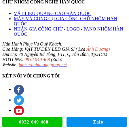
CHỮ NHÔM CÔNG NGHỆ HÀN QUỐC
VẬT LIỆU QUẢNG CÁO HÀN QUỐC
MÁY VÀ CÔNG CỤ GIA CÔNG CHỮ NHÔM HÀN
QUỐC
NHẬN GIA CÔNG CHỮ - LOGO - PANO NHÔM HÀN
QUỐC
Hân Hạnh Phục Vụ Quý Khách:
Cửa Hàng: VẬT TƯ ĐÈN LED GIÁ SỈ ( Led
Ánh Dương
)
Địa chỉ: 70 Nguyễn Bá Tòng, P11, Q.Tân Bình, Tp.HCM
HOTLINE:
0932 049 468
(Zalo)
Website:
https://anhduonggroup.net
KẾT NỐI VỚI CHÚNG TÔI
0932 049 468
Zalo
Copyright 2026 ©
Cửa Hàng: VẬT TƯ ĐÈN LED GIÁ SỈ (Led Ánh Dương) |Hotline (24/7):
0932.049.468
. Designed By:
wWw.ThietKeWebChuyen.Com