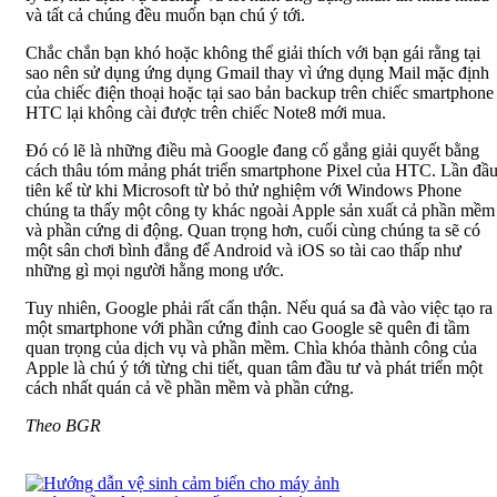
và tất cả chúng đều muốn bạn chú ý tới.
Chắc chắn bạn khó hoặc không thể giải thích với bạn gái rằng tại
sao nên sử dụng ứng dụng Gmail thay vì ứng dụng Mail mặc định
của chiếc điện thoại hoặc tại sao bản backup trên chiếc smartphone
HTC lại không cài được trên chiếc Note8 mới mua.
Đó có lẽ là những điều mà Google đang cố gắng giải quyết bằng
cách thâu tóm mảng phát triển smartphone Pixel của HTC. Lần đầ
tiên kể từ khi Microsoft từ bỏ thử nghiệm với Windows Phone
chúng ta thấy một công ty khác ngoài Apple sản xuất cả phần mềm
và phần cứng di động. Quan trọng hơn, cuối cùng chúng ta sẽ có
một sân chơi bình đẳng để Android và iOS so tài cao thấp như
những gì mọi người hằng mong ước.
Tuy nhiên, Google phải rất cẩn thận. Nếu quá sa đà vào việc tạo ra
một smartphone với phần cứng đỉnh cao Google sẽ quên đi tầm
quan trọng của dịch vụ và phần mềm. Chìa khóa thành công của
Apple là chú ý tới từng chi tiết, quan tâm đầu tư và phát triển một
cách nhất quán cả về phần mềm và phần cứng.
Theo BGR