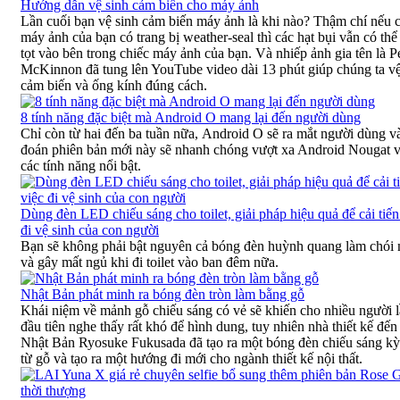
Hướng dẫn vệ sinh cảm biến cho máy ảnh
Lần cuối bạn vệ sinh cảm biến máy ảnh là khi nào? Thậm chí nếu 
máy ảnh của bạn có trang bị weather-seal thì các hạt bụi vẫn có thể
tọt vào bên trong chiếc máy ảnh của bạn. Và nhiếp ảnh gia tên là P
McKinnon đã tung lên YouTube video dài 13 phút giúp chúng ta vệ
cảm biến và ống kính đúng cách.
8 tính năng đặc biệt mà Android O mang lại đến người dùng
Chỉ còn từ hai đến ba tuần nữa, Android O sẽ ra mắt người dùng v
đoán phiên bản mới này sẽ nhanh chóng vượt xa Android Nougat v
các tính năng nổi bật.
Dùng đèn LED chiếu sáng cho toilet, giải pháp hiệu quả để cải tiến
đi vệ sinh của con người
Bạn sẽ không phải bật nguyên cả bóng đèn huỳnh quang làm chói 
và gây mất ngủ khi đi toilet vào ban đêm nữa.
Nhật Bản phát minh ra bóng đèn tròn làm bằng gỗ
Khái niệm về mảnh gỗ chiếu sáng có vẻ sẽ khiến cho nhiều người 
đầu tiên nghe thấy rất khó để hình dung, tuy nhiên nhà thiết kế đến
Nhật Bản Ryosuke Fukusada đã tạo ra một bóng đèn chiếu sáng kỳ
từ gỗ và tạo ra một hướng đi mới cho ngành thiết kế nội thất.