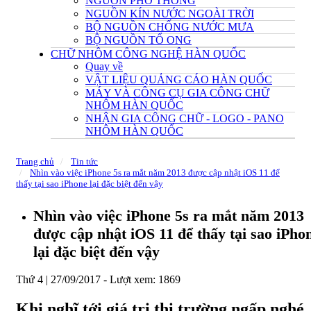
NGUỒN PHỔ THÔNG
NGUỒN KÍN NƯỚC NGOÀI TRỜI
BỘ NGUỒN CHỐNG NƯỚC MƯA
BỘ NGUỒN TỔ ONG
CHỮ NHÔM CÔNG NGHỆ HÀN QUỐC
Quay về
VẬT LIỆU QUẢNG CÁO HÀN QUỐC
MÁY VÀ CÔNG CỤ GIA CÔNG CHỮ
NHÔM HÀN QUỐC
NHẬN GIA CÔNG CHỮ - LOGO - PANO
NHÔM HÀN QUỐC
Trang chủ
Tin tức
Nhìn vào việc iPhone 5s ra mắt năm 2013 được cập nhật iOS 11 để
thấy tại sao iPhone lại đặc biệt đến vậy
Nhìn vào việc iPhone 5s ra mắt năm 2013
được cập nhật iOS 11 để thấy tại sao iPho
lại đặc biệt đến vậy
Thứ 4 | 27/09/2017 -
Lượt xem: 1869
Khi nghĩ tới giá trị thị trường ngấp nghé