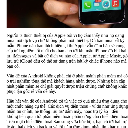
Người ta thích thiết bị của Apple bởi vì họ cảm thấy như họ đang
mua một dịch vụ chứ không phải một thiết bị. Dù bạn mua bất kỳ
mẫu iPhone nào bạn thích hiện tại thì Apple vẫn đảm bảo sẽ cung
cấp trải nghiệm tốt nhất cho bạn cho tới khi mẫu iPhone đó bị khai
tử. iMessages và bất cứ dịch vụ nào của Apple, từ Apple Music, gó
lưu trữ iCloud đều có thể sử dụng trên bất kỳ chiếc iPhone nào mà
bạn có.
Vấn đề của Android không phải chỉ ở phân mảnh phần mềm mà cò
ở trải nghiệm tổng thể mà khách hàng nhận được. Những bản cập
nhật phần mềm sẽ chỉ giải quyết được triệu chứng chứ không khắc
phục tận gốc rễ vấn đề này.
Hầu hết vấn đề của Android tới từ việc có quá nhiều ứng dụng cho
một chức năng cụ thể. Các dịch vụ điện thoại - ví dụ như ứng dụng
nhắn tin chính, hệ thống lưu trữ đám mây, hoặc trợ lý ảo - đều
không liên quan tới phần mềm hoặc phần cứng của chiếc điện thoại
Trên một chiếc điện thoại Samsung vừa bóc hộp, bạn có tới hai trợ
lý ảo, hai dịch vụ backup và tới năm ứng dụng nhắn tin khác nhau