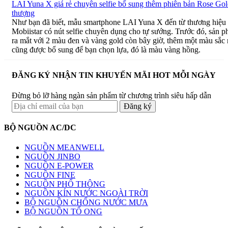
LAI Yuna X giá rẻ chuyên selfie bổ sung thêm phiên bản Rose Gol
thượng
Như bạn đã biết, mẫu smartphone LAI Yuna X đến từ thương hiệu 
Mobiistar có nút selfie chuyên dụng cho tự sướng. Trước đó, sản 
ra mắt với 2 màu đen và vàng gold còn bây giờ, thêm một màu sắc
cũng được bổ sung để bạn chọn lựa, đó là màu vàng hồng.
ĐĂNG KÝ NHẬN TIN KHUYẾN MÃI HOT MỖI NGÀY
Đừng bỏ lỡ hàng ngàn sản phẩm từ chương trình siêu hấp dẫn
BỘ NGUỒN AC/DC
NGUỒN MEANWELL
NGUỒN JINBO
NGUỒN E-POWER
NGUỒN FINE
NGUỒN PHỔ THÔNG
NGUỒN KÍN NƯỚC NGOÀI TRỜI
BỘ NGUỒN CHỐNG NƯỚC MƯA
BỘ NGUỒN TỔ ONG