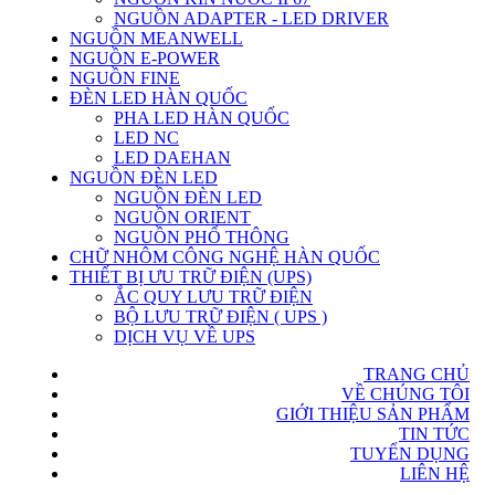
NGUỒN ADAPTER - LED DRIVER
NGUỒN MEANWELL
NGUỒN E-POWER
NGUỒN FINE
ĐÈN LED HÀN QUỐC
PHA LED HÀN QUỐC
LED NC
LED DAEHAN
NGUỒN ĐÈN LED
NGUỒN ĐÈN LED
NGUỒN ORIENT
NGUỒN PHỔ THÔNG
CHỮ NHÔM CÔNG NGHỆ HÀN QUỐC
THIẾT BỊ ƯU TRỮ ĐIỆN (UPS)
ẮC QUY LƯU TRỮ ĐIỆN
BỘ LƯU TRỮ ĐIỆN ( UPS )
DỊCH VỤ VỀ UPS
TRANG CHỦ
VỀ CHÚNG TÔI
GIỚI THIỆU SẢN PHẨM
TIN TỨC
TUYỂN DỤNG
LIÊN HỆ