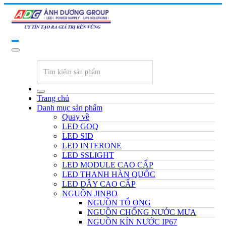
Trang chủ
Danh mục sản phẩm
Quay về
LED GOQ
LED SID
LED INTERONE
LED SSLIGHT
LED MODULE CAO CẤP
LED THANH HÀN QUỐC
LED DÂY CAO CẤP
NGUỒN JINBO
NGUỒN TỔ ONG
NGUỒN CHỐNG NƯỚC MƯA
NGUỒN KÍN NƯỚC IP67