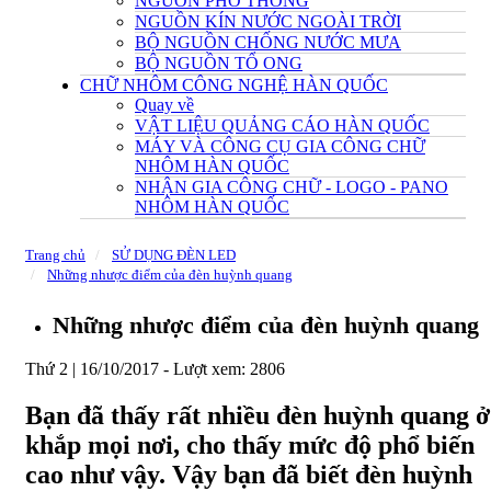
NGUỒN PHỔ THÔNG
NGUỒN KÍN NƯỚC NGOÀI TRỜI
BỘ NGUỒN CHỐNG NƯỚC MƯA
BỘ NGUỒN TỔ ONG
CHỮ NHÔM CÔNG NGHỆ HÀN QUỐC
Quay về
VẬT LIỆU QUẢNG CÁO HÀN QUỐC
MÁY VÀ CÔNG CỤ GIA CÔNG CHỮ
NHÔM HÀN QUỐC
NHẬN GIA CÔNG CHỮ - LOGO - PANO
NHÔM HÀN QUỐC
Trang chủ
SỬ DỤNG ĐÈN LED
Những nhược điểm của đèn huỳnh quang
Những nhược điểm của đèn huỳnh quang
Thứ 2 | 16/10/2017 -
Lượt xem: 2806
Bạn đã thấy rất nhiều đèn huỳnh quang ở
khắp mọi nơi, cho thấy mức độ phổ biến
cao như vậy. Vậy bạn đã biết đèn huỳnh