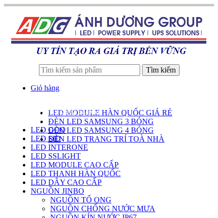
Tìm kiếm
Giỏ hàng
LED MODULE HÀN QUỐC GIÁ RẺ
DANH SÁCH SẢN PHẨM
ĐÈN LED SAMSUNG 3 BÓNG
LED GOQ
ĐÈN LED SAMSUNG 4 BÓNG
LED SID
ĐÈN LED TRANG TRÍ TOÀ NHÀ
LED INTERONE
LED SSLIGHT
LED MODULE CAO CẤP
LED THANH HÀN QUỐC
LED DÂY CAO CẤP
NGUỒN JINBO
NGUỒN TỔ ONG
NGUỒN CHỐNG NƯỚC MƯA
NGUỒN KÍN NƯỚC IP67