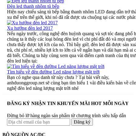
Đèn led thanh nhôm tủ bếp
Hiện nay chiếu sáng tủ bếp bằng thanh nhôm LED đang dần trở th
xu thế trên thế giới, khi nó đã rất được ưa chuộng tại các nước phát 
Xu hướng đèn led 2017
Nếu ngày trước, công nghệ đèn huỳnh quang và sợi tóc đang phổ b
chúng ta ít thấy các loại bóng đèn led vì chi phí đắt đỏ và mọi ngườ
chưa thấy được lợi ích của nó. Thì bây giờ, đèn led đã được sản xuấ
trà, chi phí rẻ, nhiều lợi ích to lớn cả về ngắn hạn và dài hạn mà ai
đã biết. Chúng ta hãy cùng xem qua vài điểm cạnh tranh của thị tr
đèn led hiện tại:
Tìm hiểu về đèn đường Led năng lượng mặt trời
Bạn có nghe qua danh từ này chưa ? Tại bài viết này,
anhduonggroup.net sẽ cùng bạn tìm hiểu 1 vài điều kiển bản về cô
nghệ đèn led năng lượng mặt trời nhé
ĐĂNG KÝ NHẬN TIN KHUYẾN MÃI HOT MỖI NGÀY
Đừng bỏ lỡ hàng ngàn sản phẩm từ chương trình siêu hấp dẫn
BỘ NGUỒN AC/DC