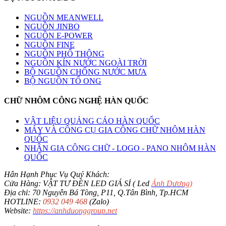
NGUỒN MEANWELL
NGUỒN JINBO
NGUỒN E-POWER
NGUỒN FINE
NGUỒN PHỔ THÔNG
NGUỒN KÍN NƯỚC NGOÀI TRỜI
BỘ NGUỒN CHỐNG NƯỚC MƯA
BỘ NGUỒN TỔ ONG
CHỮ NHÔM CÔNG NGHỆ HÀN QUỐC
VẬT LIỆU QUẢNG CÁO HÀN QUỐC
MÁY VÀ CÔNG CỤ GIA CÔNG CHỮ NHÔM HÀN
QUỐC
NHẬN GIA CÔNG CHỮ - LOGO - PANO NHÔM HÀN
QUỐC
Hân Hạnh Phục Vụ Quý Khách:
Cửa Hàng: VẬT TƯ ĐÈN LED GIÁ SỈ ( Led
Ánh Dương
)
Địa chỉ: 70 Nguyễn Bá Tòng, P11, Q.Tân Bình, Tp.HCM
HOTLINE:
0932 049 468
(Zalo)
Website:
https://anhduonggroup.net