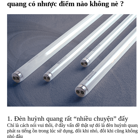
quang có nhược điểm nào không nè ?
1. Đèn huỳnh quang rất “nhiều chuyện” đấy
Chỉ là cách nói vui thôi, ở đây vấn đề thật sự đó là đèn huỳnh quan
phát ra tiếng ồn trong lúc sử dụng, đôi khi nhỏ, đôi khi cũng không
nhỏ đâu