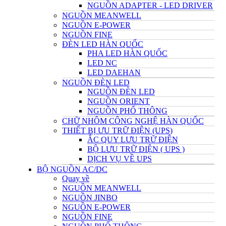
NGUỒN ADAPTER - LED DRIVER
NGUỒN MEANWELL
NGUỒN E-POWER
NGUỒN FINE
ĐÈN LED HÀN QUỐC
PHA LED HÀN QUỐC
LED NC
LED DAEHAN
NGUỒN ĐÈN LED
NGUỒN ĐÈN LED
NGUỒN ORIENT
NGUỒN PHỔ THÔNG
CHỮ NHÔM CÔNG NGHỆ HÀN QUỐC
THIẾT BỊ ƯU TRỮ ĐIỆN (UPS)
ẮC QUY LƯU TRỮ ĐIỆN
BỘ LƯU TRỮ ĐIỆN ( UPS )
DỊCH VỤ VỀ UPS
BỘ NGUỒN AC/DC
Quay về
NGUỒN MEANWELL
NGUỒN JINBO
NGUỒN E-POWER
NGUỒN FINE