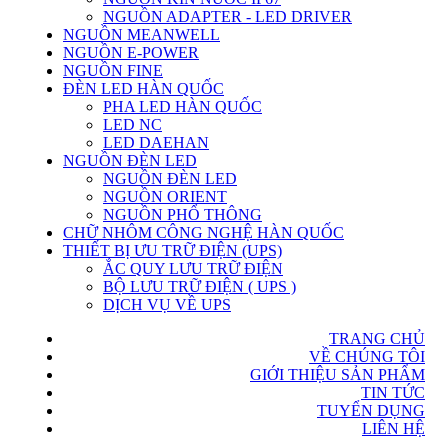
NGUỒN ADAPTER - LED DRIVER
NGUỒN MEANWELL
NGUỒN E-POWER
NGUỒN FINE
ĐÈN LED HÀN QUỐC
PHA LED HÀN QUỐC
LED NC
LED DAEHAN
NGUỒN ĐÈN LED
NGUỒN ĐÈN LED
NGUỒN ORIENT
NGUỒN PHỔ THÔNG
CHỮ NHÔM CÔNG NGHỆ HÀN QUỐC
THIẾT BỊ ƯU TRỮ ĐIỆN (UPS)
ẮC QUY LƯU TRỮ ĐIỆN
BỘ LƯU TRỮ ĐIỆN ( UPS )
DỊCH VỤ VỀ UPS
TRANG CHỦ
VỀ CHÚNG TÔI
GIỚI THIỆU SẢN PHẨM
TIN TỨC
TUYỂN DỤNG
LIÊN HỆ