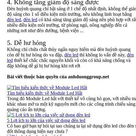
4. Không tăng giảm độ sáng được
Đèn huỳnh quang chỉ bật sáng ở 1 chế độ nhất định, không thể gi
độ sáng cho 1 số điều kiện môi trường, nêu không linh hoạt bằng
đèn led
,
đèn led
có khả năng tăng giảm độ sáng nên phù hợp với rấ
nhiều điều kiện môi trường, từ phòng ngủ, nông nghiệp đến cả
những nơi như đèn đường, bệnh viện ...
5. Dễ hư hỏng
Không chỉ chứa chất thủy ngân nguy hiểm mà đèn huỳnh quang
còn dễ bị hư hỏng do va đập,
đèn led
thì không lo vấn đề này,
đèn
led
thiết kế chắc chắc nguyên khối và còn có khả năng chống và
đập không dễ gì bị hư hỏng khi rơi rớt
Bài viết thuộc bản quyền của anhduonggroup.net
Tìm hiểu kiến thức về Module Led Hắt
Trong đó Module Led hắt với thiết kế vô cùng hỏ gọn, với nhiều m
khác nhau mở ra một kỹ nguyên mới cho các công trình chiếu sáng
quảng cáo ấn tượng.
5 Lợi ích to lớn của việc sử dụng đèn led
Có bao giờ bạn tự hỏi tại sao chúng ta lại sử dụng đèn led cho đèn 
đốt thông dụng hiện nay chưa ?