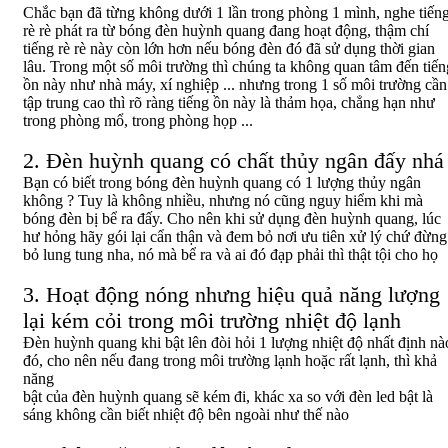
Chắc bạn đã từng không dưới 1 lần trong phòng 1 mình, nghe tiến
rè rè phát ra từ bóng đèn huỳnh quang đang hoạt động, thậm chí
tiếng rè rè này còn lớn hơn nếu bóng đèn đó đã sử dụng thời gian
lâu. Trong một số môi trường thì chúng ta không quan tâm đến tiến
ồn này như nhà máy, xí nghiệp ... nhưng trong 1 số môi trường cần
tập trung cao thì rõ ràng tiếng ồn này là thảm họa, chẳng hạn như
trong phòng mổ, trong phòng họp ...
2. Đèn huỳnh quang có chất thủy ngân đấy nhá
Bạn có biết trong bóng đèn huỳnh quang có 1 lượng thủy ngân
không ? Tuy là không nhiều, nhưng nó cũng nguy hiểm khi mà
bóng đèn bị bể ra đấy. Cho nên khi sử dụng đèn huỳnh quang, lúc
hư hỏng hãy gói lại cẩn thận và đem bỏ nơi ưu tiên xử lý chứ đừng
bỏ lung tung nha, nó mà bể ra và ai đó đạp phải thì thật tội cho họ
3. Hoạt động nóng nhưng hiệu quả năng lượng
lại kém cỏi trong môi trường nhiệt độ lạnh
Đèn huỳnh quang khi bật lên đòi hỏi 1 lượng nhiệt độ nhất định nà
đó, cho nên nếu đang trong môi trường lạnh hoặc rất lạnh, thì khả
năng
bật của đèn huỳnh quang sẽ kém đi, khác xa so với đèn led bật là
sáng không cần biết nhiệt độ bên ngoài như thế nào