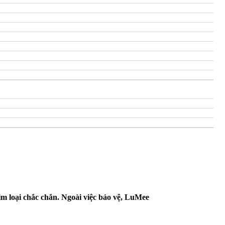
im loại chắc chắn. Ngo
ài việc bảo vệ, LuMee