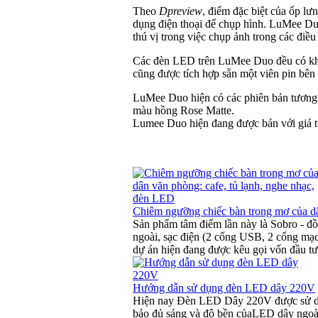
Theo
Dpreview
, điểm đặc biệt của ốp lư
dụng điện thoại để chụp hình. LuMee Duo 
thú vị trong việc chụp ảnh trong các điều
Các đèn LED trên LuMee Duo đều có khả 
cũng được tích hợp sẵn một viên pin bên 
LuMee Duo hiện có các phiên bản tương 
màu hồng Rose Matte.
Lumee Duo hiện đang được bán với giá t
Chiêm ngưỡng chiếc bàn trong mơ của dâ
Sản phẩm tâm điểm lần này là Sobro - đồ d
ngoài, sạc điện (2 cổng USB, 2 cổng mạc
dự án hiện đang được kêu gọi vốn đầu tư
Hướng dẫn sử dụng đèn LED dây 220V
Hiện nay Đèn LED Dây 220V được sử dụng 
bảo đủ sáng và độ bền củaLED dây ngoài 