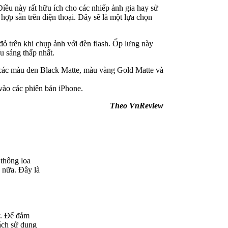
iều này rất hữu ích cho các nhiếp ảnh gia hay sử
ợp sẵn trên điện thoại. Đây sẽ là một lựa chọn
 trên khi chụp ảnh với đèn flash. Ốp lưng này
u sáng thấp nhất.
 các màu đen Black Matte, màu vàng Gold Matte và
vào các phiên bản iPhone.
Theo VnReview
 thống loa
 nữa. Đây là
y. Để đảm
ách sử dụng