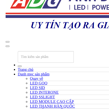
Trang chủ
Danh mục sản phẩm
Quay về
LED GOQ
LED SID
LED INTERONE
LED SSLIGHT
LED MODULE CAO CẤP
LED THANH HÀN QUỐC