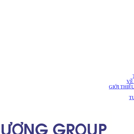
VỀ
GIỚI THIỆ
T