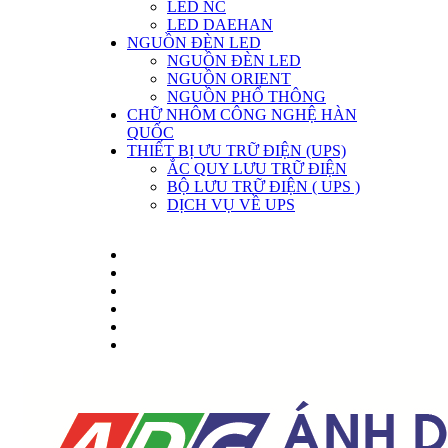
LED NC
LED DAEHAN
NGUỒN ĐÈN LED
NGUỒN ĐÈN LED
NGUỒN ORIENT
NGUỒN PHỔ THÔNG
CHỮ NHÔM CÔNG NGHỆ HÀN
QUỐC
THIẾT BỊ ƯU TRỮ ĐIỆN (UPS)
ẮC QUY LƯU TRỮ ĐIỆN
BỘ LƯU TRỮ ĐIỆN ( UPS )
DỊCH VỤ VỀ UPS