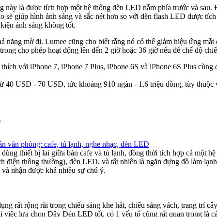
ng này là được tích hợp một hệ thống đèn LED nằm phía trước và sau. Đ
sẽ giúp hình ảnh sáng và sắc nét hơn so với đèn flash LED được tích h
 kiện ánh sáng không tốt.
năng mờ đi. Lumee cũng cho biết rằng nó có thể giảm hiệu ứng mắt đỏ
trong cho phép hoạt động lên đến 2 giờ hoặc 36 giờ nếu để chế độ chiế
thích với iPhone 7, iPhone 7 Plus, iPhone 6S và iPhone 6S Plus cùng
ừ 40 USD - 70 USD, tức khoảng 910 ngàn - 1,6 triệu đồng, tùy thuộc 
n văn phòng: cafe, tủ lạnh, nghe nhạc, đèn LED
ùng thiết bị lai giữa bàn cafe và tủ lạnh, đồng thời tích hợp cả một hệ
h điện thông thường), đèn LED, và tất nhiên là ngăn đựng đồ làm lạnh
 và nhận được khá nhiều sự chú ý.
rất rộng rãi trong chiếu sáng khe hắt, chiếu sáng vách, trang trí câ
việc lựa chọn Dây Đèn LED tốt, có 1 yếu tố cũng rất quan trọng là c