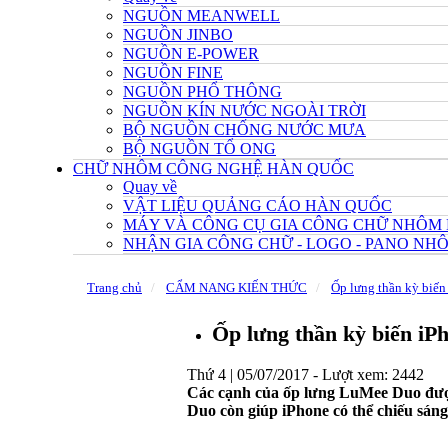
NGUỒN MEANWELL
NGUỒN JINBO
NGUỒN E-POWER
NGUỒN FINE
NGUỒN PHỔ THÔNG
NGUỒN KÍN NƯỚC NGOÀI TRỜI
BỘ NGUỒN CHỐNG NƯỚC MƯA
BỘ NGUỒN TỔ ONG
CHỮ NHÔM CÔNG NGHỆ HÀN QUỐC
Quay về
VẬT LIỆU QUẢNG CÁO HÀN QUỐC
MÁY VÀ CÔNG CỤ GIA CÔNG CHỮ NHÔM
NHẬN GIA CÔNG CHỮ - LOGO - PANO N
Trang chủ
CẨM NANG KIẾN THỨC
Ốp lưng thần kỳ biế
Ốp lưng thần kỳ biến i
Thứ 4 | 05/07/2017 -
Lượt xem: 2442
Các cạnh của ốp lưng LuMee Duo được 
Duo còn giúp
iPhone có thể chiếu sáng