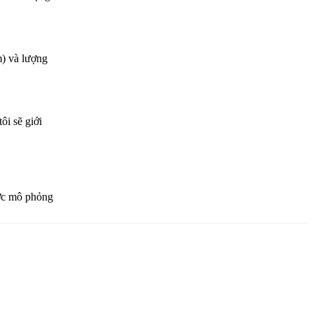
m) và lượng
ôi sẽ giới
ược mô phỏng