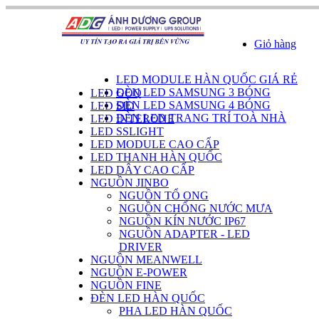
Giỏ hàng
DANH SÁCH SẢN PHẨM
LED MODULE HÀN QUỐC GIÁ RẺ
ĐÈN LED SAMSUNG 3 BÓNG
LED GOQ
ĐÈN LED SAMSUNG 4 BÓNG
LED SID
ĐÈN LED TRANG TRÍ TOÀ NHÀ
LED INTERONE
LED SSLIGHT
LED MODULE CAO CẤP
LED THANH HÀN QUỐC
LED DÂY CAO CẤP
NGUỒN JINBO
NGUỒN TỔ ONG
NGUỒN CHỐNG NƯỚC MƯA
NGUỒN KÍN NƯỚC IP67
NGUỒN ADAPTER - LED
DRIVER
NGUỒN MEANWELL
NGUỒN E-POWER
NGUỒN FINE
ĐÈN LED HÀN QUỐC
PHA LED HÀN QUỐC