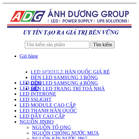
Tìm kiếm
Giỏ hàng
LED MODULE HÀN QUỐC GIÁ RẺ
DANH SÁCH SẢN PHẨM
ĐÈN LED SAMSUNG 3 BÓNG
LED GOQ
ĐÈN LED SAMSUNG 4 BÓNG
LED SID
ĐÈN LED TRANG TRÍ TOÀ NHÀ
LED INTERONE
LED SSLIGHT
LED MODULE CAO CẤP
LED THANH HÀN QUỐC
LED DÂY CAO CẤP
NGUỒN JINBO
NGUỒN TỔ ONG
NGUỒN CHỐNG NƯỚC MƯA
NGUỒN KÍN NƯỚC IP67