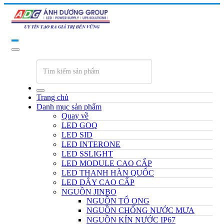
Trang chủ
Danh mục sản phẩm
Quay về
LED GOQ
LED SID
LED INTERONE
LED SSLIGHT
LED MODULE CAO CẤP
LED THANH HÀN QUỐC
LED DÂY CAO CẤP
NGUỒN JINBO
NGUỒN TỔ ONG
NGUỒN CHỐNG NƯỚC MƯA
NGUỒN KÍN NƯỚC IP67