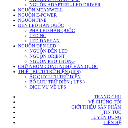
NGUỒN ADAPTER - LED DRIVER
NGUỒN MEANWELL
NGUỒN E-POWER
NGUỒN FINE
ĐÈN LED HÀN QUỐC
PHA LED HÀN QUỐC
LED NC
LED DAEHAN
NGUỒN ĐÈN LED
NGUỒN ĐÈN LED
NGUỒN ORIENT
NGUỒN PHỔ THÔNG
CHỮ NHÔM CÔNG NGHỆ HÀN QUỐC
THIẾT BỊ ƯU TRỮ ĐIỆN (UPS)
ẮC QUY LƯU TRỮ ĐIỆN
BỘ LƯU TRỮ ĐIỆN ( UPS )
DỊCH VỤ VỀ UPS
TRANG CHỦ
VỀ CHÚNG TÔI
GIỚI THIỆU SẢN PHẨM
TIN TỨC
TUYỂN DỤNG
LIÊN HỆ