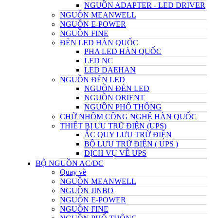
NGUỒN ADAPTER - LED DRIVER
NGUỒN MEANWELL
NGUỒN E-POWER
NGUỒN FINE
ĐÈN LED HÀN QUỐC
PHA LED HÀN QUỐC
LED NC
LED DAEHAN
NGUỒN ĐÈN LED
NGUỒN ĐÈN LED
NGUỒN ORIENT
NGUỒN PHỔ THÔNG
CHỮ NHÔM CÔNG NGHỆ HÀN QUỐC
THIẾT BỊ ƯU TRỮ ĐIỆN (UPS)
ẮC QUY LƯU TRỮ ĐIỆN
BỘ LƯU TRỮ ĐIỆN ( UPS )
DỊCH VỤ VỀ UPS
BỘ NGUỒN AC/DC
Quay về
NGUỒN MEANWELL
NGUỒN JINBO
NGUỒN E-POWER
NGUỒN FINE