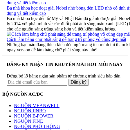
Ba nhà khoa học đoạt giải Nobel nhờ bóng đèn LED nhờ có tính 
dụng và tiết kiệm cao
Ba nhà khoa học đến từ Mỹ và Nhật Bản đã giành được giải Nobel
lý 2014 với phát minh về các đi ốt phát ánh sáng màu xanh (LED) 
cho các nguồn sáng trắng sáng hơn và tiết kiệm năng lượng.
Cách làm bảng chữ phát sáng để trang trí phòng vô cùng đẹp mắt
Những bạn nào đang thích kiểu đèn ngủ mang tên mình thì tham k
ngay version dễ làm bảng chữ phát sáng này nhé!
ĐĂNG KÝ NHẬN TIN KHUYẾN MÃI HOT MỖI NGÀY
Đừng bỏ lỡ hàng ngàn sản phẩm từ chương trình siêu hấp dẫn
BỘ NGUỒN AC/DC
NGUỒN MEANWELL
NGUỒN JINBO
NGUỒN E-POWER
NGUỒN FINE
NGUỒN PHỔ THÔNG