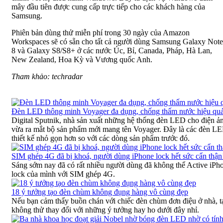
mây đầu tiên được cung cấp trực tiếp cho các khách hàng của
Samsung.
Phiên bản dùng thử miễn phí trong 30 ngày của Amazon
Workspaces sẽ có sẵn cho tất cả người dùng Samsung Galaxy Note
8 và Galaxy S8/S8+ ở các nước Úc, Bỉ, Canada, Pháp, Hà Lan,
New Zealand, Hoa Kỳ và Vương quốc Anh.
Tham khảo: techradar
Đèn LED thông minh Voyager đa dụng, chống thấm nước hiệu qu
Digital Sputnik, nhà sản xuất những hệ thống đèn LED cho điện ả
vừa ra mắt bộ sản phẩm mới mang tên Voyager. Đây là các đèn L
thiết kế nhỏ gọn hơn so với các dòng sản phẩm trước đó.
SIM ghép 4G đã bị khoá, người dùng iPhone lock hết sức cẩn thận
Sáng sớm nay đã có rất nhiều người dùng đã không thể Active iPh
lock của mình với SIM ghép 4G.
18 ý tưởng tạo đèn chùm không đụng hàng vô cùng đẹp
Nếu bạn cảm thấy buồn chán với chiếc đèn chùm đơn điệu ở nhà, tạ
không thử thay đổi với những ý tưởng hay ho dưới đây nhỉ.