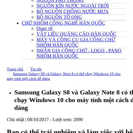
NGUỒN PHỔ THÔNG
NGUỒN KÍN NƯỚC NGOÀI TRỜI
BỘ NGUỒN CHỐNG NƯỚC MƯA
BỘ NGUỒN TỔ ONG
CHỮ NHÔM CÔNG NGHỆ HÀN QUỐC
Quay về
VẬT LIỆU QUẢNG CÁO HÀN QUỐC
MÁY VÀ CÔNG CỤ GIA CÔNG CHỮ
NHÔM HÀN QUỐC
NHẬN GIA CÔNG CHỮ - LOGO - PANO
NHÔM HÀN QUỐC
Trang chủ
Tin tức
Samsung Galaxy S8 và Galaxy Note 8 có thể chạy Windows 10 cho
máy tính một cách dễ dàng
Samsung Galaxy S8 và Galaxy Note 8 có t
chạy Windows 10 cho máy tính một cách 
dàng
Chủ nhật | 08/10/2017 -
Lượt xem: 2090
Bạn có thể trải nghiệm và làm việc với hệ