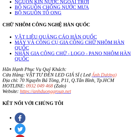
NGUỒN KÍN NƯỚC NGOÀI TRỜI
BỘ NGUỒN CHỐNG NƯỚC MƯA
BỘ NGUỒN TỔ ONG
CHỮ NHÔM CÔNG NGHỆ HÀN QUỐC
VẬT LIỆU QUẢNG CÁO HÀN QUỐC
MÁY VÀ CÔNG CỤ GIA CÔNG CHỮ NHÔM HÀN
QUỐC
NHẬN GIA CÔNG CHỮ - LOGO - PANO NHÔM HÀN
QUỐC
Hân Hạnh Phục Vụ Quý Khách:
Cửa Hàng: VẬT TƯ ĐÈN LED GIÁ SỈ ( Led
Ánh Dương
)
Địa chỉ: 70 Nguyễn Bá Tòng, P11, Q.Tân Bình, Tp.HCM
HOTLINE:
0932 049 468
(Zalo)
Website:
https://anhduonggroup.net
KẾT NỐI VỚI CHÚNG TÔI