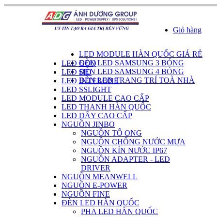
Giỏ hàng
DANH SÁCH SẢN PHẨM
LED MODULE HÀN QUỐC GIÁ RẺ
ĐÈN LED SAMSUNG 3 BÓNG
LED GOQ
ĐÈN LED SAMSUNG 4 BÓNG
LED SID
ĐÈN LED TRANG TRÍ TOÀ NHÀ
LED INTERONE
LED SSLIGHT
LED MODULE CAO CẤP
LED THANH HÀN QUỐC
LED DÂY CAO CẤP
NGUỒN JINBO
NGUỒN TỔ ONG
NGUỒN CHỐNG NƯỚC MƯA
NGUỒN KÍN NƯỚC IP67
NGUỒN ADAPTER - LED
DRIVER
NGUỒN MEANWELL
NGUỒN E-POWER
NGUỒN FINE
ĐÈN LED HÀN QUỐC
PHA LED HÀN QUỐC