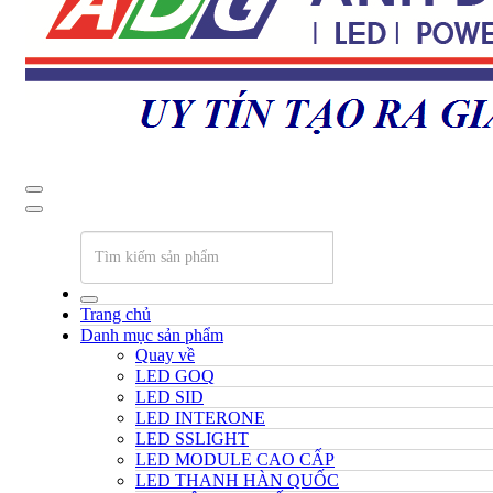
Trang chủ
Danh mục sản phẩm
Quay về
LED GOQ
LED SID
LED INTERONE
LED SSLIGHT
LED MODULE CAO CẤP
LED THANH HÀN QUỐC