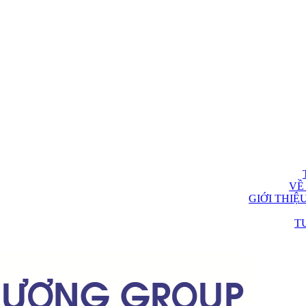
VỀ
GIỚI THIỆ
T