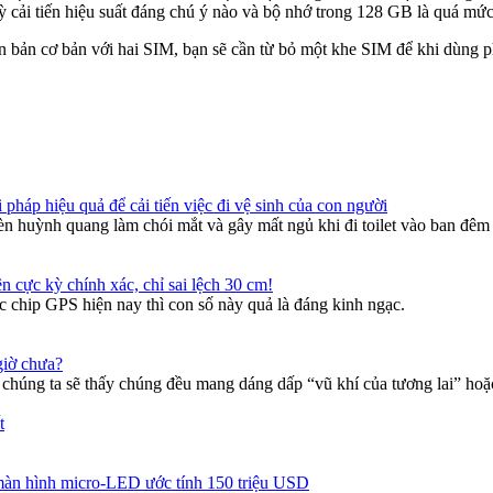
ải tiến hiệu suất đáng chú ý nào và bộ nhớ trong 128 GB là quá mức 
 bản cơ bản với hai SIM, bạn sẽ cần từ bỏ một khe SIM để khi dùng ph
 pháp hiệu quả để cải tiến việc đi vệ sinh của con người
n huỳnh quang làm chói mắt và gây mất ngủ khi đi toilet vào ban đêm
ên cực kỳ chính xác, chỉ sai lệch 30 cm!
ác chip GPS hiện nay thì con số này quả là đáng kinh ngạc.
giờ chưa?
úng ta sẽ thấy chúng đều mang dáng dấp “vũ khí của tương lai” hoặc í
màn hình micro-LED ước tính 150 triệu USD