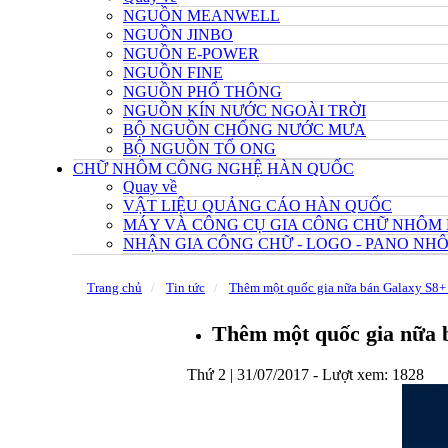
NGUỒN MEANWELL
NGUỒN JINBO
NGUỒN E-POWER
NGUỒN FINE
NGUỒN PHỔ THÔNG
NGUỒN KÍN NƯỚC NGOÀI TRỜI
BỘ NGUỒN CHỐNG NƯỚC MƯA
BỘ NGUỒN TỔ ONG
CHỮ NHÔM CÔNG NGHỆ HÀN QUỐC
Quay về
VẬT LIỆU QUẢNG CÁO HÀN QUỐC
MÁY VÀ CÔNG CỤ GIA CÔNG CHỮ NHÔM
NHẬN GIA CÔNG CHỮ - LOGO - PANO N
Trang chủ
Tin tức
Thêm một quốc gia nữa bán Galaxy S8
Thêm một quốc gia nữa
Thứ 2 | 31/07/2017 -
Lượt xem: 1828