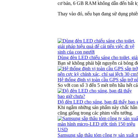
cơ bản, 6 GB RAM không dẫn đến bất kỳ c
Thay vào đó, nếu bạn đang sử dụng phiên
Dùng đèn LED chiếu sáng cho toilet, giải
Bạn sẽ không phải bật nguyên cả bóng đè
Hệ thống định vị toàn cầu GPS sắp trở n
So với con số 3 đến 5 mét trên hầu hết c
Độ đèn LED cho súng, bạn đã thấy bao 
Khi ngắm những sản phẩm này chắc hẳn ch
cũng giống trong các phim viễn tưởng.
Samsung sắp thâu tóm công ty sản xuất 