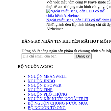
Với việc thâu tóm công ty PlayNitride c
thực tế ảo sử dụng màn hình công nghệ
Ngoài chiếu sáng, đèn LED có thể chữa
Những ánh đèn lấp lánh không chỉ rất đẹp
Alzheimer.
ĐĂNG KÝ NHẬN TIN KHUYẾN MÃI HOT MỖI 
Đừng bỏ lỡ hàng ngàn sản phẩm từ chương trình siêu hấ
BỘ NGUỒN AC/DC
NGUỒN MEANWELL
NGUỒN JINBO
NGUỒN E-POWER
NGUỒN FINE
NGUỒN PHỔ THÔNG
NGUỒN KÍN NƯỚC NGOÀI TRỜI
BỘ NGUỒN CHỐNG NƯỚC MƯA
BỘ NGUỒN TỔ ONG