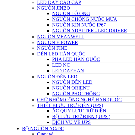
LED DÂY CAO CẤP
NGUỒN JINBO
NGUỒN TỔ ONG
NGUỒN CHỐNG NƯỚC MƯA
NGUỒN KÍN NƯỚC IP67
NGUỒN ADAPTER - LED DRIVER
NGUỒN MEANWELL
NGUỒN E-POWER
NGUỒN FINE
ĐÈN LED HÀN QUỐC
PHA LED HÀN QUỐC
LED NC
LED DAEHAN
NGUỒN ĐÈN LED
NGUỒN ĐÈN LED
NGUỒN ORIENT
NGUỒN PHỔ THÔNG
CHỮ NHÔM CÔNG NGHỆ HÀN QUỐC
THIẾT BỊ ƯU TRỮ ĐIỆN (UPS)
ẮC QUY LƯU TRỮ ĐIỆN
BỘ LƯU TRỮ ĐIỆN ( UPS )
DỊCH VỤ VỀ UPS
BỘ NGUỒN AC/DC
Quay về