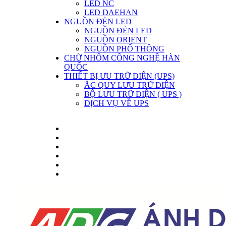
LED NC
LED DAEHAN
NGUỒN ĐÈN LED
NGUỒN ĐÈN LED
NGUỒN ORIENT
NGUỒN PHỔ THÔNG
CHỮ NHÔM CÔNG NGHỆ HÀN
QUỐC
THIẾT BỊ ƯU TRỮ ĐIỆN (UPS)
ẮC QUY LƯU TRỮ ĐIỆN
BỘ LƯU TRỮ ĐIỆN ( UPS )
DỊCH VỤ VỀ UPS