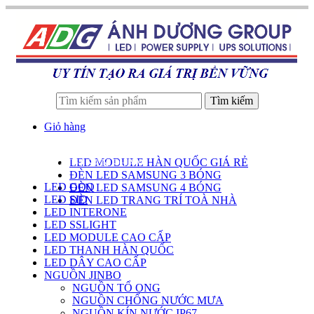
Tìm kiếm
Giỏ hàng
LED MODULE HÀN QUỐC GIÁ RẺ
DANH SÁCH SẢN PHẨM
ĐÈN LED SAMSUNG 3 BÓNG
LED GOQ
ĐÈN LED SAMSUNG 4 BÓNG
LED SID
ĐÈN LED TRANG TRÍ TOÀ NHÀ
LED INTERONE
LED SSLIGHT
LED MODULE CAO CẤP
LED THANH HÀN QUỐC
LED DÂY CAO CẤP
NGUỒN JINBO
NGUỒN TỔ ONG
NGUỒN CHỐNG NƯỚC MƯA
NGUỒN KÍN NƯỚC IP67