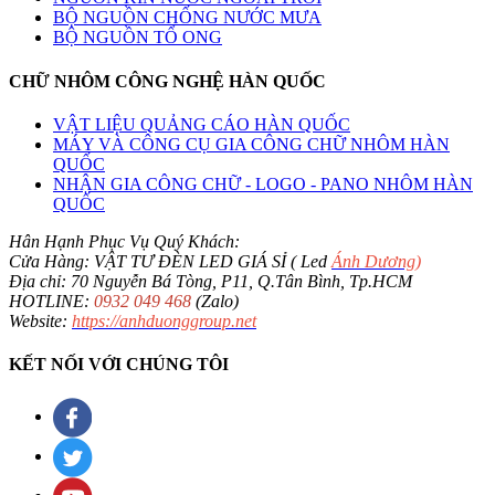
BỘ NGUỒN CHỐNG NƯỚC MƯA
BỘ NGUỒN TỔ ONG
CHỮ NHÔM CÔNG NGHỆ HÀN QUỐC
VẬT LIỆU QUẢNG CÁO HÀN QUỐC
MÁY VÀ CÔNG CỤ GIA CÔNG CHỮ NHÔM HÀN
QUỐC
NHẬN GIA CÔNG CHỮ - LOGO - PANO NHÔM HÀN
QUỐC
Hân Hạnh Phục Vụ Quý Khách:
Cửa Hàng: VẬT TƯ ĐÈN LED GIÁ SỈ ( Led
Ánh Dương
)
Địa chỉ: 70 Nguyễn Bá Tòng, P11, Q.Tân Bình, Tp.HCM
HOTLINE:
0932 049 468
(Zalo)
Website:
https://anhduonggroup.net
KẾT NỐI VỚI CHÚNG TÔI