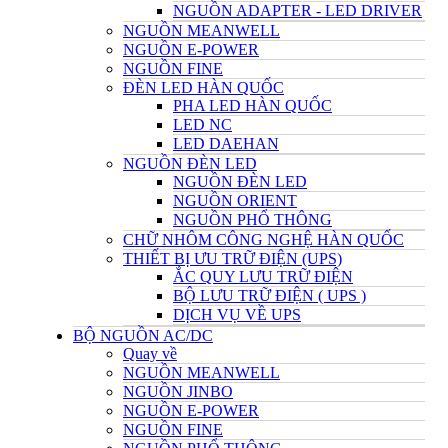
NGUỒN ADAPTER - LED DRIVER
NGUỒN MEANWELL
NGUỒN E-POWER
NGUỒN FINE
ĐÈN LED HÀN QUỐC
PHA LED HÀN QUỐC
LED NC
LED DAEHAN
NGUỒN ĐÈN LED
NGUỒN ĐÈN LED
NGUỒN ORIENT
NGUỒN PHỔ THÔNG
CHỮ NHÔM CÔNG NGHỆ HÀN QUỐC
THIẾT BỊ ƯU TRỮ ĐIỆN (UPS)
ẮC QUY LƯU TRỮ ĐIỆN
BỘ LƯU TRỮ ĐIỆN ( UPS )
DỊCH VỤ VỀ UPS
BỘ NGUỒN AC/DC
Quay về
NGUỒN MEANWELL
NGUỒN JINBO
NGUỒN E-POWER
NGUỒN FINE