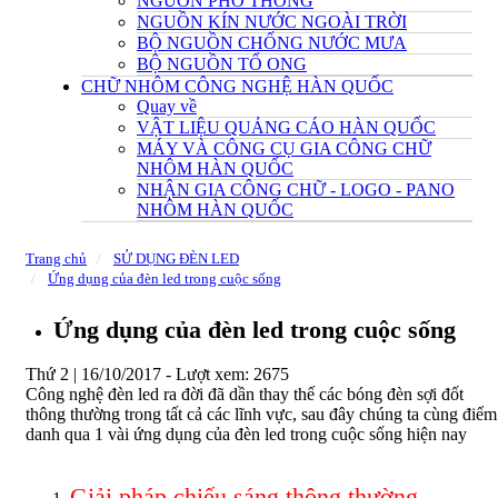
NGUỒN PHỔ THÔNG
NGUỒN KÍN NƯỚC NGOÀI TRỜI
BỘ NGUỒN CHỐNG NƯỚC MƯA
BỘ NGUỒN TỔ ONG
CHỮ NHÔM CÔNG NGHỆ HÀN QUỐC
Quay về
VẬT LIỆU QUẢNG CÁO HÀN QUỐC
MÁY VÀ CÔNG CỤ GIA CÔNG CHỮ
NHÔM HÀN QUỐC
NHẬN GIA CÔNG CHỮ - LOGO - PANO
NHÔM HÀN QUỐC
Trang chủ
SỬ DỤNG ĐÈN LED
Ứng dụng của đèn led trong cuộc sống
Ứng dụng của đèn led trong cuộc sống
Thứ 2 | 16/10/2017 -
Lượt xem: 2675
Công nghệ đèn led ra đời đã dần thay thế các bóng đèn sợi đốt
thông thường trong tất cả các lĩnh vực, sau đây chúng ta cùng điểm
danh qua 1 vài ứng dụng của đèn led trong cuộc sống hiện nay
Giải pháp chiếu sáng thông thường