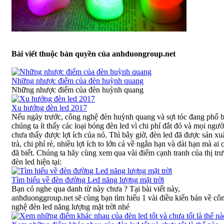
Bài viết thuộc bản quyền của anhduongroup.net
Những nhược điểm của đèn huỳnh quang
Những nhược điểm của đèn huỳnh quang
Xu hướng đèn led 2017
Nếu ngày trước, công nghệ đèn huỳnh quang và sợi tóc đang phổ b
chúng ta ít thấy các loại bóng đèn led vì chi phí đắt đỏ và mọi ngườ
chưa thấy được lợi ích của nó. Thì bây giờ, đèn led đã được sản xuấ
trà, chi phí rẻ, nhiều lợi ích to lớn cả về ngắn hạn và dài hạn mà ai
đã biết. Chúng ta hãy cùng xem qua vài điểm cạnh tranh của thị tr
đèn led hiện tại:
Tìm hiểu về đèn đường Led năng lượng mặt trời
Bạn có nghe qua danh từ này chưa ? Tại bài viết này,
anhduonggroup.net sẽ cùng bạn tìm hiểu 1 vài điều kiển bản về cô
nghệ đèn led năng lượng mặt trời nhé