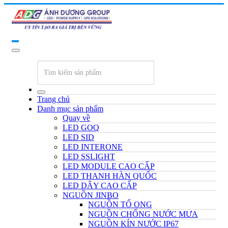
Trang chủ
Danh mục sản phẩm
Quay về
LED GOQ
LED SID
LED INTERONE
LED SSLIGHT
LED MODULE CAO CẤP
LED THANH HÀN QUỐC
LED DÂY CAO CẤP
NGUỒN JINBO
NGUỒN TỔ ONG
NGUỒN CHỐNG NƯỚC MƯA
NGUỒN KÍN NƯỚC IP67