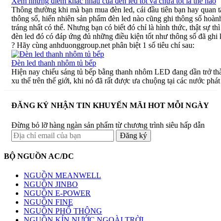
Xem những điểm khác nhau của đèn led tốt và chưa tốt là thế nào
Thông thường khi mà bạn mua đèn led, cái đầu tiên bạn hay quan t
thông số, hiển nhiên sản phẩm đèn led nào cũng ghi thông số hoàn
tráng nhất có thể. Nhưng bạn có biết đó chỉ là hình thức, thật sự th
đèn led đó có đáp ứng đủ những điều kiện tốt như thông số đã ghi
? Hãy cùng anhduonggroup.net phân biệt 1 số tiêu chí sau:
Đèn led thanh nhôm tủ bếp
Hiện nay chiếu sáng tủ bếp bằng thanh nhôm LED đang dần trở th
xu thế trên thế giới, khi nó đã rất được ưa chuộng tại các nước phát 
ĐĂNG KÝ NHẬN TIN KHUYẾN MÃI HOT MỖI NGÀY
Đừng bỏ lỡ hàng ngàn sản phẩm từ chương trình siêu hấp dẫn
BỘ NGUỒN AC/DC
NGUỒN MEANWELL
NGUỒN JINBO
NGUỒN E-POWER
NGUỒN FINE
NGUỒN PHỔ THÔNG
NGUỒN KÍN NƯỚC NGOÀI TRỜI