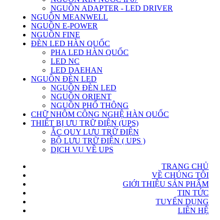
NGUỒN ADAPTER - LED DRIVER
NGUỒN MEANWELL
NGUỒN E-POWER
NGUỒN FINE
ĐÈN LED HÀN QUỐC
PHA LED HÀN QUỐC
LED NC
LED DAEHAN
NGUỒN ĐÈN LED
NGUỒN ĐÈN LED
NGUỒN ORIENT
NGUỒN PHỔ THÔNG
CHỮ NHÔM CÔNG NGHỆ HÀN QUỐC
THIẾT BỊ ƯU TRỮ ĐIỆN (UPS)
ẮC QUY LƯU TRỮ ĐIỆN
BỘ LƯU TRỮ ĐIỆN ( UPS )
DỊCH VỤ VỀ UPS
TRANG CHỦ
VỀ CHÚNG TÔI
GIỚI THIỆU SẢN PHẨM
TIN TỨC
TUYỂN DỤNG
LIÊN HỆ