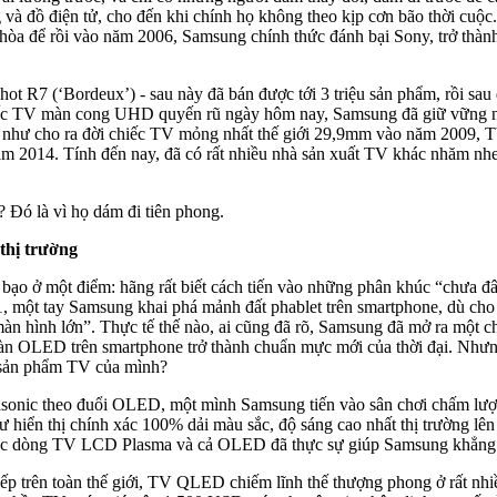
 và đồ điện tử, cho đến khi chính họ không theo kịp cơn bão thời cuộc
hòa để rồi vào năm 2006, Samsung chính thức đánh bại Sony, trở thành 
t R7 (‘Bordeux’) - sau này đã bán được tới 3 triệu sản phẩm, rồi sau
hiếc TV màn cong UHD quyến rũ ngày hôm nay, Samsung đã giữ vững ngô
ụ như cho ra đời chiếc TV mỏng nhất thế giới 29,9mm vào năm 2009, 
2014. Tính đến nay, đã có rất nhiều nhà sản xuất TV khác nhăm nhe v
 Đó là vì họ dám đi tiên phong.
 thị trường
bạo ở một điểm: hãng rất biết cách tiến vào những phân khúc “chưa 
11, một tay Samsung khai phá mảnh đất phablet trên smartphone, dù ch
màn hình lớn”. Thực tế thế nào, ai cũng đã rõ, Samsung đã mở ra một 
n OLED trên smartphone trở thành chuẩn mực mới của thời đại. Nhưng 
sản phẩm TV của mình?
nasonic theo đuổi OLED, một mình Samsung tiến vào sân chơi chấm lượ
n thị chính xác 100% dải màu sắc, độ sáng cao nhất thị trường lên tới 
các dòng TV LCD Plasma và cả OLED đã thực sự giúp Samsung khẳng đ
iếp trên toàn thế giới, TV QLED chiếm lĩnh thế thượng phong ở rất nhi