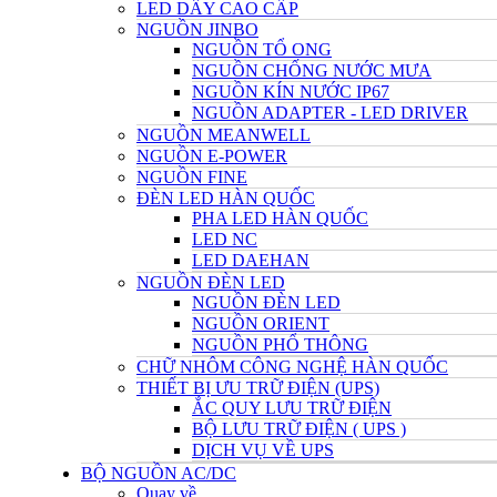
LED DÂY CAO CẤP
NGUỒN JINBO
NGUỒN TỔ ONG
NGUỒN CHỐNG NƯỚC MƯA
NGUỒN KÍN NƯỚC IP67
NGUỒN ADAPTER - LED DRIVER
NGUỒN MEANWELL
NGUỒN E-POWER
NGUỒN FINE
ĐÈN LED HÀN QUỐC
PHA LED HÀN QUỐC
LED NC
LED DAEHAN
NGUỒN ĐÈN LED
NGUỒN ĐÈN LED
NGUỒN ORIENT
NGUỒN PHỔ THÔNG
CHỮ NHÔM CÔNG NGHỆ HÀN QUỐC
THIẾT BỊ ƯU TRỮ ĐIỆN (UPS)
ẮC QUY LƯU TRỮ ĐIỆN
BỘ LƯU TRỮ ĐIỆN ( UPS )
DỊCH VỤ VỀ UPS
BỘ NGUỒN AC/DC
Quay về