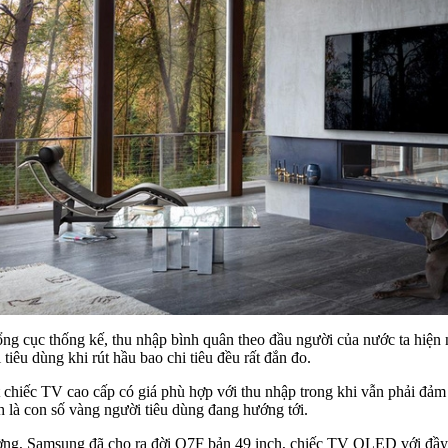
tổng cục thống kế, thu nhập bình quân theo đầu người của nước ta hi
tiêu dùng khi rút hầu bao chi tiêu đều rất đắn đo.
 chiếc TV cao cấp có giá phù hợp với thu nhập trong khi vẫn phải đảm b
h là con số vàng người tiêu dùng đang hướng tới.
ường, Samsung đã cho ra đời Q7F bản 49 inch, chiếc TV QLED với đầy 