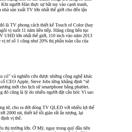
. Khi người Hàn thực sự bắt tay vào cạnh tranh,
nhà sản xuất TV lớn nhất thế giới cho đến tận
 đó là TV phong cách thiết kế Touch of Color (hay
i vị suốt 11 năm liên tiếp. Hãng cũng liên tục
TV UHD lớn nhất thế giới, 110 inch vào năm 2013
ị trí số 1 cũng như 20% thị phần toàn cầu của
đâu có” và nghiên cứu được những công nghệ khác
o cố CEO Apple, Steve Jobs từng khẳng định “sẽ
chương mới cho lịch sử smartphone bằng phablet.
đó cũng là lý do nhiều người đặt câu hỏi: Vì sao
ng tử, cho ra đời dòng TV QLED với nhiều lợi thế
2000 nit, thiết kế tối giản rất ấn tượng, lại
ịnh vị thế.
ều thị trường lớn. Ở Mỹ, ngay trong quý đầu tiên