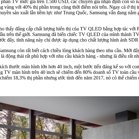
 phần TV mức giá trên 1.500 USD, các chuyên gia nhận định con số n
ng với 40% thị phần trong cùng thời điểm nói trên. Ngay cả ở thị trư
huyền sản xuất lẫn tiềm lực như Trung Quốc, Samsung vẫn đang nắm giữ
ho thấy đẳng cấp chất lượng hiển thị của TV QLED bằng hợp tác với P
 đầu trên thế giới. Samsung đã biến chiếc TV QLED của mình thành TV đầ
ớc đây, tính năng này chỉ được áp dụng cho chất lượng hình ảnh SD
Samsung còn rất biết cách chiều lòng khách hàng theo nhu cầu. Mới 
là động thái rất phù hợp với nhu cầu khách hàng - nhưng là điều rất n
kích thước màn hình lớn hơn 40 inch, một bước tiến đáng kể so với c
g TV màn hình trên 40 inch sẽ chiếm đến 80% doanh số TV toàn cầu 
chiếm 18,3% thị phần nhưng ước tính đến năm 2017, nó có thể chiếm 