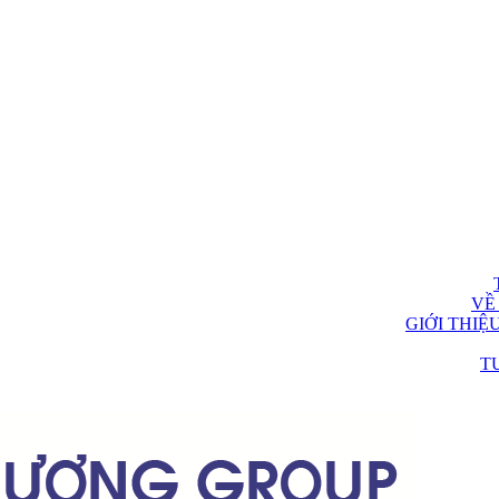
VỀ
GIỚI THIỆ
T