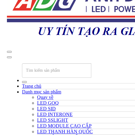
Trang chủ
Danh mục sản phẩm
Quay về
LED GOQ
LED SID
LED INTERONE
LED SSLIGHT
LED MODULE CAO CẤP
LED THANH HÀN QUỐC