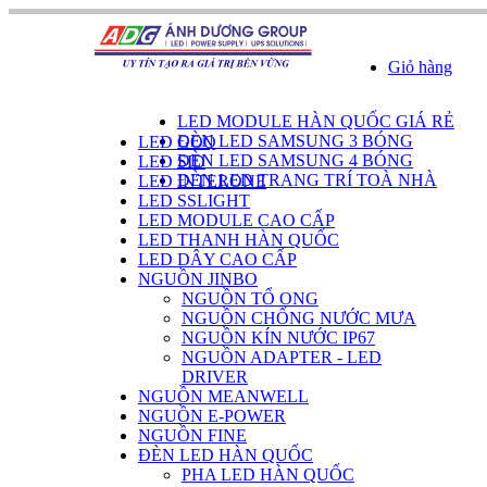
Giỏ hàng
DANH SÁCH SẢN PHẨM
LED MODULE HÀN QUỐC GIÁ RẺ
ĐÈN LED SAMSUNG 3 BÓNG
LED GOQ
ĐÈN LED SAMSUNG 4 BÓNG
LED SID
ĐÈN LED TRANG TRÍ TOÀ NHÀ
LED INTERONE
LED SSLIGHT
LED MODULE CAO CẤP
LED THANH HÀN QUỐC
LED DÂY CAO CẤP
NGUỒN JINBO
NGUỒN TỔ ONG
NGUỒN CHỐNG NƯỚC MƯA
NGUỒN KÍN NƯỚC IP67
NGUỒN ADAPTER - LED
DRIVER
NGUỒN MEANWELL
NGUỒN E-POWER
NGUỒN FINE
ĐÈN LED HÀN QUỐC
PHA LED HÀN QUỐC