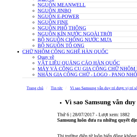
NGUỒN MEANWELL
NGUỒN JINBO
NGUỒN E-POWER
NGUỒN FINE
NGUỒN PHỔ THÔNG
NGUỒN KÍN NƯỚC NGOÀI TRỜI
BỘ NGUỒN CHỐNG NƯỚC MƯA
BỘ NGUỒN TỔ ONG
CHỮ NHÔM CÔNG NGHỆ HÀN QUỐC
Quay về
VẬT LIỆU QUẢNG CÁO HÀN QUỐC
MÁY VÀ CÔNG CỤ GIA CÔNG CHỮ NHÔM
NHẬN GIA CÔNG CHỮ - LOGO - PANO N
Trang chủ
Tin tức
Vì sao Samsung vẫn duy trì được vị trí s
Vì sao Samsung vẫn duy t
Thứ 6 | 28/07/2017 -
Lượt xem: 1882
Samsung luôn đưa ra những quyết định 
Thị trường điện tử luôn biến động không