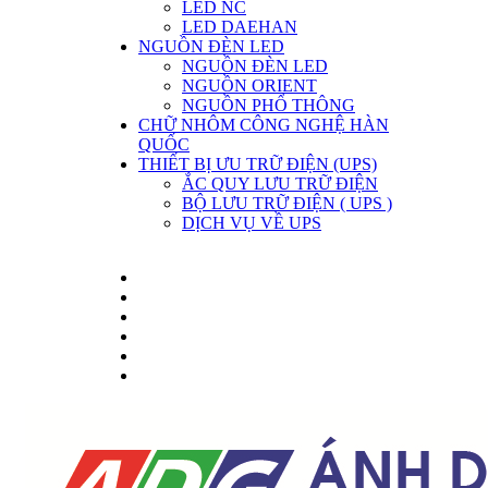
LED NC
LED DAEHAN
NGUỒN ĐÈN LED
NGUỒN ĐÈN LED
NGUỒN ORIENT
NGUỒN PHỔ THÔNG
CHỮ NHÔM CÔNG NGHỆ HÀN
QUỐC
THIẾT BỊ ƯU TRỮ ĐIỆN (UPS)
ẮC QUY LƯU TRỮ ĐIỆN
BỘ LƯU TRỮ ĐIỆN ( UPS )
DỊCH VỤ VỀ UPS