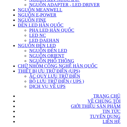
NGUỒN ADAPTER - LED DRIVER
NGUỒN MEANWELL
NGUỒN E-POWER
NGUỒN FINE
ĐÈN LED HÀN QUỐC
PHA LED HÀN QUỐC
LED NC
LED DAEHAN
NGUỒN ĐÈN LED
NGUỒN ĐÈN LED
NGUỒN ORIENT
NGUỒN PHỔ THÔNG
CHỮ NHÔM CÔNG NGHỆ HÀN QUỐC
THIẾT BỊ ƯU TRỮ ĐIỆN (UPS)
ẮC QUY LƯU TRỮ ĐIỆN
BỘ LƯU TRỮ ĐIỆN ( UPS )
DỊCH VỤ VỀ UPS
TRANG CHỦ
VỀ CHÚNG TÔI
GIỚI THIỆU SẢN PHẨM
TIN TỨC
TUYỂN DỤNG
LIÊN HỆ