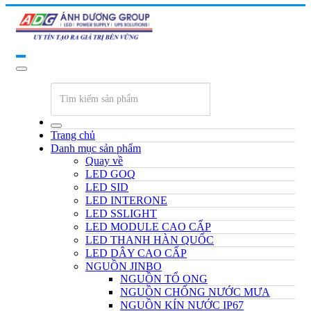
Trang chủ
Danh mục sản phẩm
Quay về
LED GOQ
LED SID
LED INTERONE
LED SSLIGHT
LED MODULE CAO CẤP
LED THANH HÀN QUỐC
LED DÂY CAO CẤP
NGUỒN JINBO
NGUỒN TỔ ONG
NGUỒN CHỐNG NƯỚC MƯA
NGUỒN KÍN NƯỚC IP67