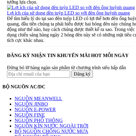
tưởng lựa chọn.
Lợi ích của sử dụng đèn tuýp LED so với đèn ống huỳnh quang
Để tìm hiểu lý do tại sao đèn tuýp LED có lợi thế hơn đèn ống huỳ
quang, đầu tiên chúng ta phải hiểu được hai bóng đèn này chúng h
động như thế nào, hay cách chúng được thiết kế ra sao. Trong việc
dụng chiếu sáng hàng ngày 2 bóng đèn này sẽ có những mặt tiêu c
tích cực khác nhau.
ĐĂNG KÝ NHẬN TIN KHUYẾN MÃI HOT MỖI NGÀY
Đừng bỏ lỡ hàng ngàn sản phẩm từ chương trình siêu hấp dẫn
BỘ NGUỒN AC/DC
NGUỒN MEANWELL
NGUỒN JINBO
NGUỒN E-POWER
NGUỒN FINE
NGUỒN PHỔ THÔNG
NGUỒN KÍN NƯỚC NGOÀI TRỜI
BỘ NGUỒN CHỐNG NƯỚC MƯA