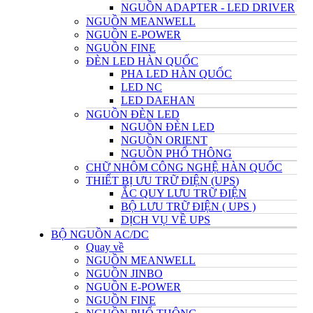
NGUỒN ADAPTER - LED DRIVER
NGUỒN MEANWELL
NGUỒN E-POWER
NGUỒN FINE
ĐÈN LED HÀN QUỐC
PHA LED HÀN QUỐC
LED NC
LED DAEHAN
NGUỒN ĐÈN LED
NGUỒN ĐÈN LED
NGUỒN ORIENT
NGUỒN PHỔ THÔNG
CHỮ NHÔM CÔNG NGHỆ HÀN QUỐC
THIẾT BỊ ƯU TRỮ ĐIỆN (UPS)
ẮC QUY LƯU TRỮ ĐIỆN
BỘ LƯU TRỮ ĐIỆN ( UPS )
DỊCH VỤ VỀ UPS
BỘ NGUỒN AC/DC
Quay về
NGUỒN MEANWELL
NGUỒN JINBO
NGUỒN E-POWER
NGUỒN FINE