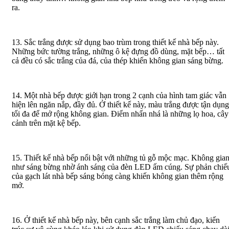
ra.
13. Sắc trắng được sử dụng bao trùm trong thiết kế nhà bếp này.
Những bức tường trắng, những ô kệ đựng đồ dùng, mặt bếp… tất
cả đều có sắc trắng của đá, của thép khiến không gian sáng bừng.
14. Một nhà bếp được giới hạn trong 2 cạnh của hình tam giác vẫn
hiện lên ngăn nắp, đầy đủ. Ở thiết kế này, màu trắng được tận dụng
tối đa để mở rộng không gian. Điểm nhấn nhá là những lọ hoa, cây
cảnh trên mặt kệ bếp.
15. Thiết kế nhà bếp nổi bật với những tủ gỗ mộc mạc. Không gia
như sáng bừng nhờ ánh sáng của đèn LED ấm cúng. Sự phản chiế
của gạch lát nhà bếp sáng bóng càng khiến không gian thêm rộng
mở.
16. Ở thiết kế nhà bếp này, bên cạnh sắc trắng làm chủ đạo, kiến