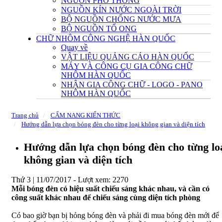
NGUỒN PHỔ THÔNG
NGUỒN KÍN NƯỚC NGOÀI TRỜI
BỘ NGUỒN CHỐNG NƯỚC MƯA
BỘ NGUỒN TỔ ONG
CHỮ NHÔM CÔNG NGHỆ HÀN QUỐC
Quay về
VẬT LIỆU QUẢNG CÁO HÀN QUỐC
MÁY VÀ CÔNG CỤ GIA CÔNG CHỮ
NHÔM HÀN QUỐC
NHẬN GIA CÔNG CHỮ - LOGO - PANO
NHÔM HÀN QUỐC
Trang chủ
CẨM NANG KIẾN THỨC
Hướng dẫn lựa chọn bóng đèn cho từng loại không gian và diện tích
Hướng dẫn lựa chọn bóng đèn cho từng lo
không gian và diện tích
Thứ 3 | 11/07/2017 -
Lượt xem: 2270
Mỗi bóng đèn có hiệu suất chiếu sáng khác nhau, và cần có
công suất khác nhau để chiếu sáng cùng diện tích phòng
Có bao giờ bạn bị hỏng bóng đèn và phải đi mua bóng đèn mới để