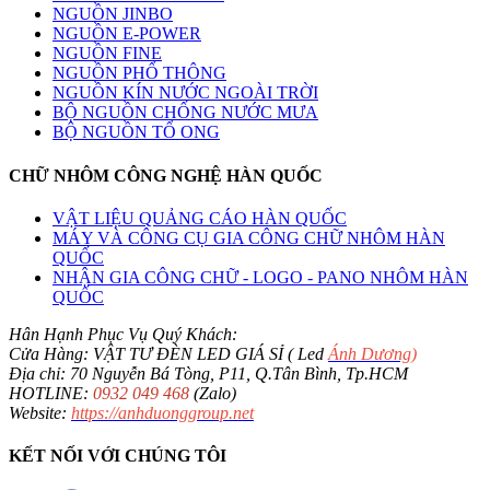
NGUỒN JINBO
NGUỒN E-POWER
NGUỒN FINE
NGUỒN PHỔ THÔNG
NGUỒN KÍN NƯỚC NGOÀI TRỜI
BỘ NGUỒN CHỐNG NƯỚC MƯA
BỘ NGUỒN TỔ ONG
CHỮ NHÔM CÔNG NGHỆ HÀN QUỐC
VẬT LIỆU QUẢNG CÁO HÀN QUỐC
MÁY VÀ CÔNG CỤ GIA CÔNG CHỮ NHÔM HÀN
QUỐC
NHẬN GIA CÔNG CHỮ - LOGO - PANO NHÔM HÀN
QUỐC
Hân Hạnh Phục Vụ Quý Khách:
Cửa Hàng: VẬT TƯ ĐÈN LED GIÁ SỈ ( Led
Ánh Dương
)
Địa chỉ: 70 Nguyễn Bá Tòng, P11, Q.Tân Bình, Tp.HCM
HOTLINE:
0932 049 468
(Zalo)
Website:
https://anhduonggroup.net
KẾT NỐI VỚI CHÚNG TÔI