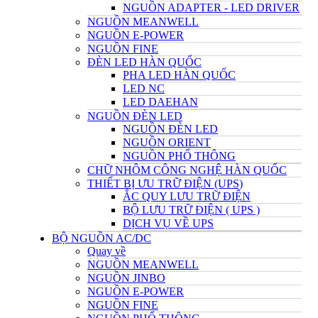
NGUỒN ADAPTER - LED DRIVER
NGUỒN MEANWELL
NGUỒN E-POWER
NGUỒN FINE
ĐÈN LED HÀN QUỐC
PHA LED HÀN QUỐC
LED NC
LED DAEHAN
NGUỒN ĐÈN LED
NGUỒN ĐÈN LED
NGUỒN ORIENT
NGUỒN PHỔ THÔNG
CHỮ NHÔM CÔNG NGHỆ HÀN QUỐC
THIẾT BỊ ƯU TRỮ ĐIỆN (UPS)
ẮC QUY LƯU TRỮ ĐIỆN
BỘ LƯU TRỮ ĐIỆN ( UPS )
DỊCH VỤ VỀ UPS
BỘ NGUỒN AC/DC
Quay về
NGUỒN MEANWELL
NGUỒN JINBO
NGUỒN E-POWER
NGUỒN FINE