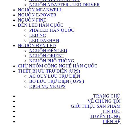
NGUỒN ADAPTER - LED DRIVER
NGUỒN MEANWELL
NGUỒN E-POWER
NGUỒN FINE
ĐÈN LED HÀN QUỐC
PHA LED HÀN QUỐC
LED NC
LED DAEHAN
NGUỒN ĐÈN LED
NGUỒN ĐÈN LED
NGUỒN ORIENT
NGUỒN PHỔ THÔNG
CHỮ NHÔM CÔNG NGHỆ HÀN QUỐC
THIẾT BỊ ƯU TRỮ ĐIỆN (UPS)
ẮC QUY LƯU TRỮ ĐIỆN
BỘ LƯU TRỮ ĐIỆN ( UPS )
DỊCH VỤ VỀ UPS
TRANG CHỦ
VỀ CHÚNG TÔI
GIỚI THIỆU SẢN PHẨM
TIN TỨC
TUYỂN DỤNG
LIÊN HỆ