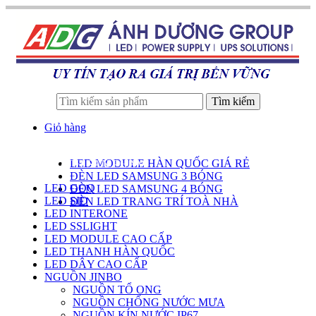
Tìm kiếm
Giỏ hàng
LED MODULE HÀN QUỐC GIÁ RẺ
DANH SÁCH SẢN PHẨM
ĐÈN LED SAMSUNG 3 BÓNG
LED GOQ
ĐÈN LED SAMSUNG 4 BÓNG
LED SID
ĐÈN LED TRANG TRÍ TOÀ NHÀ
LED INTERONE
LED SSLIGHT
LED MODULE CAO CẤP
LED THANH HÀN QUỐC
LED DÂY CAO CẤP
NGUỒN JINBO
NGUỒN TỔ ONG
NGUỒN CHỐNG NƯỚC MƯA
NGUỒN KÍN NƯỚC IP67