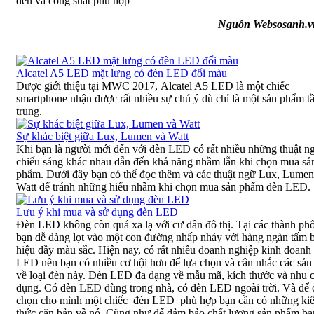
đèn và công suất phù hợp
Nguồn Websosanh.v
Alcatel A5 LED mặt lưng có đèn LED đổi màu
Được giới thiệu tại MWC 2017, Alcatel A5 LED là một chiếc
smartphone nhận được rất nhiều sự chú ý dù chỉ là một sản phẩm t
trung.
Sự khác biệt giữa Lux, Lumen và Watt
Khi bạn là người mới đến với đèn LED có rất nhiều những thuật n
chiếu sáng khác nhau dẫn đến khả năng nhầm lẫn khi chọn mua sả
phẩm. Dưới đây bạn có thể đọc thêm và các thuật ngữ Lux, Lumen
Watt để tránh những hiểu nhầm khi chọn mua sản phẩm đèn LED.
Lưu ý khi mua và sử dụng đèn LED
Đèn LED không còn quá xa lạ với cư dân đô thị. Tại các thành phố
bạn dễ dàng lọt vào một con đường nhấp nháy với hàng ngàn tấm 
hiệu đầy màu sắc. Hiện nay, có rất nhiều doanh nghiệp kinh doanh
LED nên bạn có nhiều cơ hội hơn để lựa chọn và cân nhắc các sả
về loại đèn này. Đèn LED đa dạng về mẫu mã, kích thước và nhu 
dụng. Có đèn LED dùng trong nhà, có đèn LED ngoài trời. Và để 
chọn cho mình một chiếc đèn LED phù hợp bạn cần có những ki
thức căn bản về nó. Cũng như để đảm bảo chất lượng sản phẩm bạ