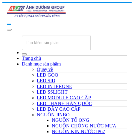
Trang chủ
Danh mục sản phẩm
Quay về
LED GOQ
LED SID
LED INTERONE
LED SSLIGHT
LED MODULE CAO CẤP
LED THANH HÀN QUỐC
LED DÂY CAO CẤP
NGUỒN JINBO
NGUỒN TỔ ONG
NGUỒN CHỐNG NƯỚC MƯA
NGUỒN KÍN NƯỚC IP67