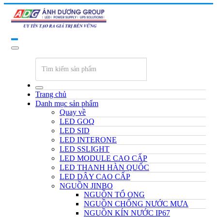
Trang chủ
Danh mục sản phẩm
Quay về
LED GOQ
LED SID
LED INTERONE
LED SSLIGHT
LED MODULE CAO CẤP
LED THANH HÀN QUỐC
LED DÂY CAO CẤP
NGUỒN JINBO
NGUỒN TỔ ONG
NGUỒN CHỐNG NƯỚC MƯA
NGUỒN KÍN NƯỚC IP67