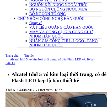
NGUỒN PHỔ THÔNG
NGUỒN KÍN NƯỚC NGOÀI TRỜI
BỘ NGUỒN CHỐNG NƯỚC MƯA
BỘ NGUỒN TỔ ONG
CHỮ NHÔM CÔNG NGHỆ HÀN QUỐC
Quay về
VẬT LIỆU QUẢNG CÁO HÀN QUỐC
MÁY VÀ CÔNG CỤ GIA CÔNG CHỮ
NHÔM HÀN QUỐC
NHẬN GIA CÔNG CHỮ - LOGO - PANO
NHÔM HÀN QUỐC
Trang chủ
Tin tức
Alcatel Idol 5 vỏ kim loại thời trang, có đèn Flash LED kép lộ bản
thiết kế
Alcatel Idol 5 vỏ kim loại thời trang, có đ
Flash LED kép lộ bản thiết kế
Thứ 6 | 04/08/2017 -
Lượt xem: 1877