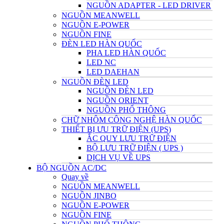
NGUỒN ADAPTER - LED DRIVER
NGUỒN MEANWELL
NGUỒN E-POWER
NGUỒN FINE
ĐÈN LED HÀN QUỐC
PHA LED HÀN QUỐC
LED NC
LED DAEHAN
NGUỒN ĐÈN LED
NGUỒN ĐÈN LED
NGUỒN ORIENT
NGUỒN PHỔ THÔNG
CHỮ NHÔM CÔNG NGHỆ HÀN QUỐC
THIẾT BỊ ƯU TRỮ ĐIỆN (UPS)
ẮC QUY LƯU TRỮ ĐIỆN
BỘ LƯU TRỮ ĐIỆN ( UPS )
DỊCH VỤ VỀ UPS
BỘ NGUỒN AC/DC
Quay về
NGUỒN MEANWELL
NGUỒN JINBO
NGUỒN E-POWER
NGUỒN FINE