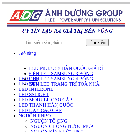
Tìm kiếm
Giỏ hàng
LED MODULE HÀN QUỐC GIÁ RẺ
DANH SÁCH SẢN PHẨM
ĐÈN LED SAMSUNG 3 BÓNG
LED GOQ
ĐÈN LED SAMSUNG 4 BÓNG
LED SID
ĐÈN LED TRANG TRÍ TOÀ NHÀ
LED INTERONE
LED SSLIGHT
LED MODULE CAO CẤP
LED THANH HÀN QUỐC
LED DÂY CAO CẤP
NGUỒN JINBO
NGUỒN TỔ ONG
NGUỒN CHỐNG NƯỚC MƯA
NGUỒN KÍN NƯỚC IP67