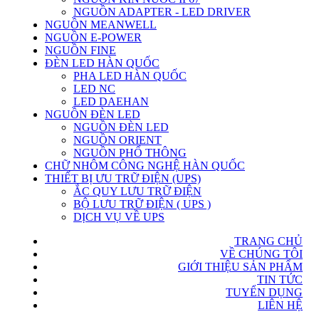
NGUỒN ADAPTER - LED DRIVER
NGUỒN MEANWELL
NGUỒN E-POWER
NGUỒN FINE
ĐÈN LED HÀN QUỐC
PHA LED HÀN QUỐC
LED NC
LED DAEHAN
NGUỒN ĐÈN LED
NGUỒN ĐÈN LED
NGUỒN ORIENT
NGUỒN PHỔ THÔNG
CHỮ NHÔM CÔNG NGHỆ HÀN QUỐC
THIẾT BỊ ƯU TRỮ ĐIỆN (UPS)
ẮC QUY LƯU TRỮ ĐIỆN
BỘ LƯU TRỮ ĐIỆN ( UPS )
DỊCH VỤ VỀ UPS
TRANG CHỦ
VỀ CHÚNG TÔI
GIỚI THIỆU SẢN PHẨM
TIN TỨC
TUYỂN DỤNG
LIÊN HỆ