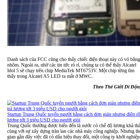
Danh sách của FCC cũng cho thấy chiếc điện thoại này có vỏ bằng
nhôm. Ngoài ra, nhờ các tin tức rò rỉ, chúng ta có thể thấy Alcatel
Idol 5 sẽ chạy trên chip MediaTek MT6753V. Một chip từng tìm
thấy trong Alcatel A5 LED ra mắt ở MWC.
Theo Thế Giới Di Độn
Startup Trung Quốc tuyển người bằng cách đơn giản nhưng điên rồ:
lương tới 3 triệu USD cho người giỏi
Trung Quốc thường được biến đến là nước có chế độ lương khá th
cùng với sự xây dựng tràn lan các nhà máy công nghiệp. Nhưng th
gian gần đây việc đã có dấu hiệu thay đổi, một công ty khởi nghiệp