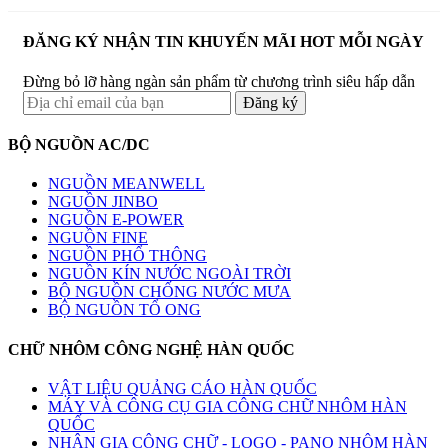
ĐĂNG KÝ NHẬN TIN KHUYẾN MÃI HOT MỖI NGÀY
Đừng bỏ lỡ hàng ngàn sản phẩm từ chương trình siêu hấp dẫn
BỘ NGUỒN AC/DC
NGUỒN MEANWELL
NGUỒN JINBO
NGUỒN E-POWER
NGUỒN FINE
NGUỒN PHỔ THÔNG
NGUỒN KÍN NƯỚC NGOÀI TRỜI
BỘ NGUỒN CHỐNG NƯỚC MƯA
BỘ NGUỒN TỔ ONG
CHỮ NHÔM CÔNG NGHỆ HÀN QUỐC
VẬT LIỆU QUẢNG CÁO HÀN QUỐC
MÁY VÀ CÔNG CỤ GIA CÔNG CHỮ NHÔM HÀN
QUỐC
NHẬN GIA CÔNG CHỮ - LOGO - PANO NHÔM HÀN