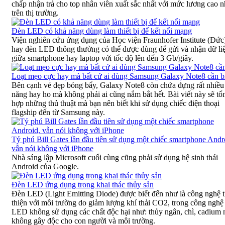
chấp nhận trả cho top nhân viên xuất sắc nhất với mức lương cao n
trên thị trường.
Đèn LED có khả năng dùng làm thiết bị để kết nối mạng
Viện nghiên cứu ứng dụng của Học viện Fraunhofer Institute (Đức
hay đèn LED thông thường có thể được dùng để gửi và nhận dữ li
giữa smartphone hay laptop với tốc độ lên đến 3 Gb/giây.
Loạt mẹo cực hay mà bất cứ ai dùng Samsung Galaxy Note8 cần b
Bên cạnh vẻ đẹp bóng bẩy, Galaxy Note8 còn chứa đựng rất nhiều 
năng hay ho mà không phải ai cũng nắm bắt hết. Bài viết này sẽ tổ
hợp những thủ thuật mà bạn nên biết khi sử dụng chiếc điện thoại
flagship đến từ Samsung này.
Tỷ phú Bill Gates lần đầu tiên sử dụng một chiếc smartphone Andr
vẫn nói không với iPhone
Nhà sáng lập Microsoft cuối cùng cũng phải sử dụng hệ sinh thái
Android của Google.
Đèn LED ứng dụng trong khai thác thủy sản
Đèn LED (Light Emitting Diode) được biết đến như là công nghệ 
thiện với môi trường do giảm lượng khí thải CO2, trong công nghệ
LED không sử dụng các chất độc hại như: thủy ngân, chì, cadium 
không gây độc cho con người và môi trường.