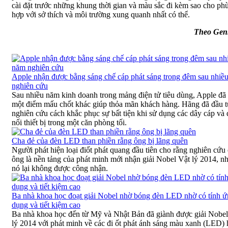
cài đặt trước những khung thời gian và màu sắc đi kèm sao cho ph
hợp với sở thích và môi trường xung quanh nhất có thể.
Theo Gen
Apple nhận được bằng sáng chế cáp phát sáng trong đêm sau nhiề
nghiên cứu
Sau nhiều năm kinh doanh trong mảng điện tử tiêu dùng, Apple đã 
một điểm mấu chốt khác giúp thỏa mãn khách hàng. Hãng đã đầu 
nghiên cứu cách khắc phục sự bất tiện khi sử dụng các dây cáp và
nối thiết bị trong một căn phòng tối.
Cha đẻ của đèn LED than phiền rằng ông bị lãng quên
Người phát hiện loại điốt phát quang đầu tiên cho rằng nghiên cứu
ông là nền tảng của phát minh mới nhận giải Nobel Vật lý 2014, n
nó lại không được công nhận.
Ba nhà khoa học đoạt giải Nobel nhờ bóng đèn LED nhờ có tính 
dụng và tiết kiệm cao
Ba nhà khoa học đến từ Mỹ và Nhật Bản đã giành được giải Nobel
lý 2014 với phát minh về các đi ốt phát ánh sáng màu xanh (LED) 