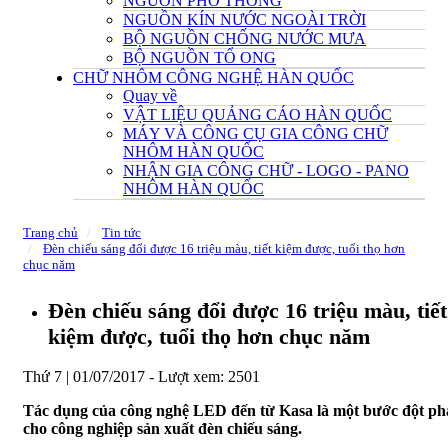
NGUỒN PHỔ THÔNG
NGUỒN KÍN NƯỚC NGOÀI TRỜI
BỘ NGUỒN CHỐNG NƯỚC MƯA
BỘ NGUỒN TỔ ONG
CHỮ NHÔM CÔNG NGHỆ HÀN QUỐC
Quay về
VẬT LIỆU QUẢNG CÁO HÀN QUỐC
MÁY VÀ CÔNG CỤ GIA CÔNG CHỮ
NHÔM HÀN QUỐC
NHẬN GIA CÔNG CHỮ - LOGO - PANO
NHÔM HÀN QUỐC
Trang chủ
Tin tức
Đèn chiếu sáng đổi được 16 triệu màu, tiết kiệm được, tuổi thọ hơn
chục năm
Đèn chiếu sáng đổi được 16 triệu màu, tiết
kiệm được, tuổi thọ hơn chục năm
Thứ 7 | 01/07/2017 -
Lượt xem: 2501
Tác dụng của công nghệ LED đến từ Kasa là một bước đột ph
cho công nghiệp sản xuất đèn chiếu sáng.