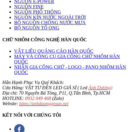
NGUỒN E-POWER
NGUỒN FINE
NGUỒN PHỔ THÔNG
NGUỒN KÍN NƯỚC NGOÀI TRỜI
BỘ NGUỒN CHỐNG NƯỚC MƯA
BỘ NGUỒN TỔ ONG
CHỮ NHÔM CÔNG NGHỆ HÀN QUỐC
VẬT LIỆU QUẢNG CÁO HÀN QUỐC
MÁY VÀ CÔNG CỤ GIA CÔNG CHỮ NHÔM HÀN
QUỐC
NHẬN GIA CÔNG CHỮ - LOGO - PANO NHÔM HÀN
QUỐC
Hân Hạnh Phục Vụ Quý Khách:
Cửa Hàng: VẬT TƯ ĐÈN LED GIÁ SỈ ( Led
Ánh Dương
)
Địa chỉ: 70 Nguyễn Bá Tòng, P11, Q.Tân Bình, Tp.HCM
HOTLINE:
0932 049 468
(Zalo)
Website:
https://anhduonggroup.net
KẾT NỐI VỚI CHÚNG TÔI