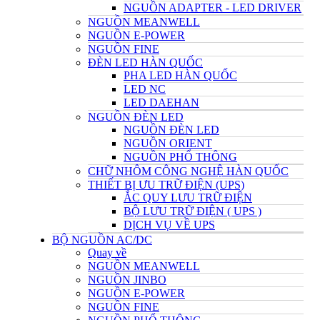
NGUỒN ADAPTER - LED DRIVER
NGUỒN MEANWELL
NGUỒN E-POWER
NGUỒN FINE
ĐÈN LED HÀN QUỐC
PHA LED HÀN QUỐC
LED NC
LED DAEHAN
NGUỒN ĐÈN LED
NGUỒN ĐÈN LED
NGUỒN ORIENT
NGUỒN PHỔ THÔNG
CHỮ NHÔM CÔNG NGHỆ HÀN QUỐC
THIẾT BỊ ƯU TRỮ ĐIỆN (UPS)
ẮC QUY LƯU TRỮ ĐIỆN
BỘ LƯU TRỮ ĐIỆN ( UPS )
DỊCH VỤ VỀ UPS
BỘ NGUỒN AC/DC
Quay về
NGUỒN MEANWELL
NGUỒN JINBO
NGUỒN E-POWER
NGUỒN FINE