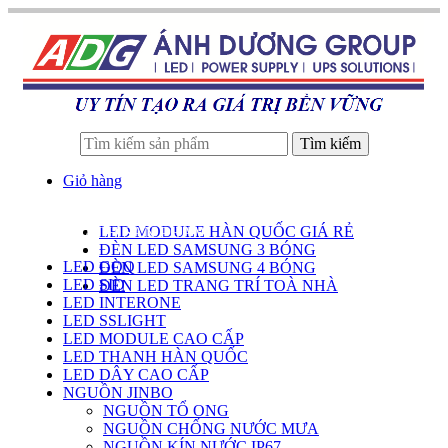
Tìm kiếm
Giỏ hàng
LED MODULE HÀN QUỐC GIÁ RẺ
DANH SÁCH SẢN PHẨM
ĐÈN LED SAMSUNG 3 BÓNG
LED GOQ
ĐÈN LED SAMSUNG 4 BÓNG
LED SID
ĐÈN LED TRANG TRÍ TOÀ NHÀ
LED INTERONE
LED SSLIGHT
LED MODULE CAO CẤP
LED THANH HÀN QUỐC
LED DÂY CAO CẤP
NGUỒN JINBO
NGUỒN TỔ ONG
NGUỒN CHỐNG NƯỚC MƯA
NGUỒN KÍN NƯỚC IP67