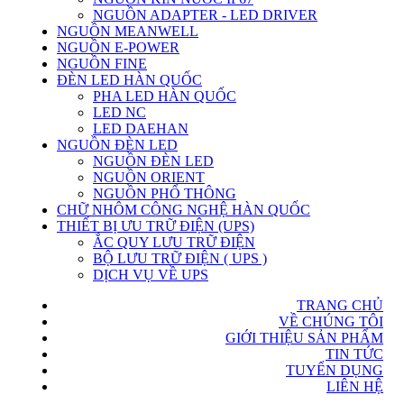
NGUỒN ADAPTER - LED DRIVER
NGUỒN MEANWELL
NGUỒN E-POWER
NGUỒN FINE
ĐÈN LED HÀN QUỐC
PHA LED HÀN QUỐC
LED NC
LED DAEHAN
NGUỒN ĐÈN LED
NGUỒN ĐÈN LED
NGUỒN ORIENT
NGUỒN PHỔ THÔNG
CHỮ NHÔM CÔNG NGHỆ HÀN QUỐC
THIẾT BỊ ƯU TRỮ ĐIỆN (UPS)
ẮC QUY LƯU TRỮ ĐIỆN
BỘ LƯU TRỮ ĐIỆN ( UPS )
DỊCH VỤ VỀ UPS
TRANG CHỦ
VỀ CHÚNG TÔI
GIỚI THIỆU SẢN PHẨM
TIN TỨC
TUYỂN DỤNG
LIÊN HỆ