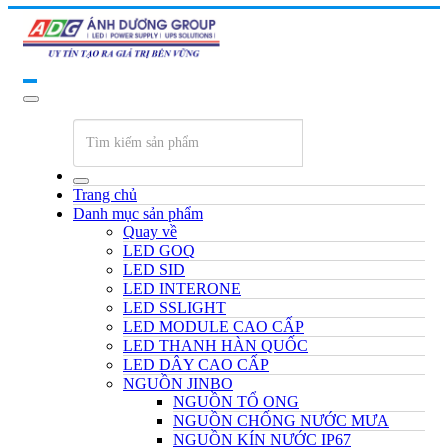
Trang chủ
Danh mục sản phẩm
Quay về
LED GOQ
LED SID
LED INTERONE
LED SSLIGHT
LED MODULE CAO CẤP
LED THANH HÀN QUỐC
LED DÂY CAO CẤP
NGUỒN JINBO
NGUỒN TỔ ONG
NGUỒN CHỐNG NƯỚC MƯA
NGUỒN KÍN NƯỚC IP67