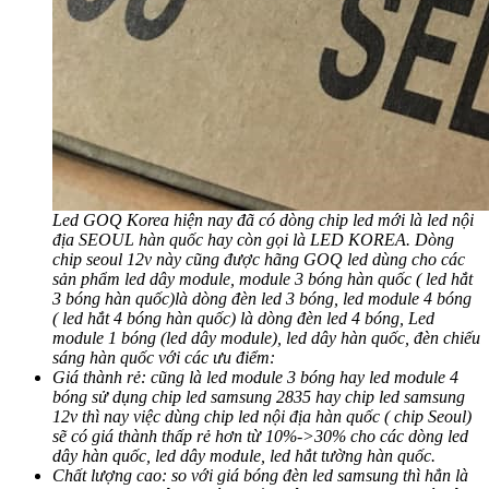
Led GOQ Korea hiện nay đã có dòng chip led mới là led nội
địa SEOUL hàn quốc hay còn gọi là LED KOREA. Dòng
chip seoul 12v này cũng được hãng GOQ led dùng cho các
sản phẩm led dây module, module 3 bóng hàn quốc ( led hắt
3 bóng hàn quốc)là dòng đèn led 3 bóng, led module 4 bóng
( led hắt 4 bóng hàn quốc) là dòng đèn led 4 bóng, Led
module 1 bóng (led dây module), led dây hàn quốc, đèn chiếu
sáng hàn quốc với các ưu điểm:
Giá thành rẻ: cũng là led module 3 bóng hay led module 4
bóng sử dụng chip led samsung 2835 hay chip led samsung
12v thì nay việc dùng chip led nội địa hàn quốc ( chip Seoul)
sẽ có giá thành thấp rẻ hơn từ 10%->30% cho các dòng led
dây hàn quốc, led dây module, led hắt tường hàn quốc.
Chất lượng cao: so với giá bóng đèn led samsung thì hẳn là