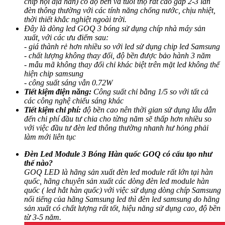
chip nội địa hàn) có độ bền và tuổi thọ rất cao gấp 2-3 lần
đèn thông thường với các tính năng chống nước, chịu nhiệt,
thời thiết khắc nghiệt ngoài trời.
Đây là dòng led GOQ 3 bóng sử dụng chíp nhà máy sản
xuất, với các ưu điểm sau:
- giá thành rẻ hơn nhiều so với led sử dụng chip led Samsung
- chất lượng không thay đổi, độ bền được bảo hành 3 năm
- mẫu mã không thay đổi chỉ khác biệt trên mặt led không thể
hiện chip samsung
- công suất sáng vẫn 0.72W
Tiết kiệm điện năng:
Công suất chỉ bằng 1/5 so với tất cả
các công nghệ chiếu sáng khác
Tiết kiệm chi phí:
độ bền cao nên thời gian sử dụng lâu dẫn
đến chi phí đầu tư chia cho từng năm sẽ thấp hơn nhiều so
với việc đầu tư đèn led thông thường nhanh hư hỏng phải
làm mới liên tục
Đèn Led Module 3 Bóng Hàn quốc GOQ có cấu tạo như
thế nào?
GOQ LED là hãng sản xuất đèn led module rất lớn tại hàn
quốc, hãng chuyên sản xuất các dòng đèn led module hàn
quốc ( led hắt hàn quốc) với việc sử dụng dòng chíp Samsung
nổi tiếng của hãng Samsung led thì đèn led samsung do hãng
sản xuất có chất lượng rất tốt, hiệu năng sử dụng cao, độ bền
từ 3-5 năm.