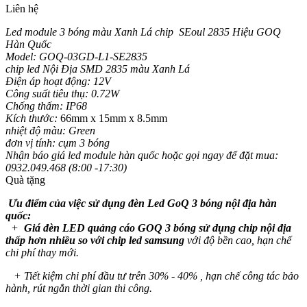
Liên hệ
Led module 3 bóng màu Xanh Lá chip SEoul 2835 Hiệu GOQ
Hàn Quốc
Model: GOQ-03GD-L1-SE2835
chip led Nội Địa SMD 2835 màu Xanh Lá
Điện áp hoạt động: 12V
Công suất tiêu thụ: 0.72W
Chống thấm: IP68
Kích thước:
66mm x 15mm x 8.5mm
nhiệt độ màu: Green
đơn vị tính: cụm 3 bóng
Nhận báo giá led module hàn quốc hoặc gọi ngay để đặt mua:
0932.049.468 (8:00 -17:30)
Quà tặng
Ưu điểm của việc sử dụng đèn Led GoQ 3 bóng nội địa hàn
quốc:
+
Giá đèn LED quảng cáo GOQ 3 bóng sử dụng chip nội địa
thấp hơn nhiều so với chip led samsung
với độ bền cao, hạn chế
chi phí thay mới.
+ Tiết kiệm chi phí đầu tư trên 30% - 40% , hạn chế công tác bảo
hành, rút ngắn thời gian thi công.