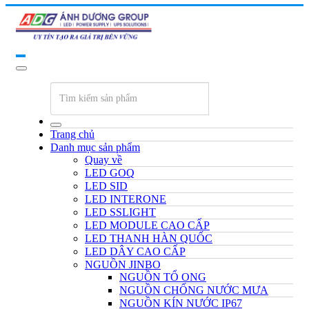
Trang chủ
Danh mục sản phẩm
Quay về
LED GOQ
LED SID
LED INTERONE
LED SSLIGHT
LED MODULE CAO CẤP
LED THANH HÀN QUỐC
LED DÂY CAO CẤP
NGUỒN JINBO
NGUỒN TỔ ONG
NGUỒN CHỐNG NƯỚC MƯA
NGUỒN KÍN NƯỚC IP67