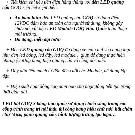
+ Tiết kiệm chi tiêu tiền điện hàng tháng với
đèn LED quảng
cáo
GOQ siêu tiết kiệm điện.
An toàn hơn:
đèn LED quảng cáo
GOQ
sử dụng điện
12VDC đảm bảo an toàn cho người sử dụng, không gây
cháy nổ, vật liệu LED
Module GOQ Hàn Quốc
thân thiện
môi trường.
Đa dạng, hiện đại hơn:
+ Đèn
LED quảng cáo GOQ
đa dạng về mẫu mã và chủng loại
như đèn led bóng, led dây, led module… giúp dễ dàng thực hiện
những ý tưởng bảng hiệu quảng cáo vô cùng độc đáo.
+ Dây dẫn liền mạch từ đầu đến cuối các Module, dễ dàng lắp
đặt.
+ Hiệu suất hoạt động cao đảm bảo cho hoạt động liên tục trong
thời gian dài.
LED hắt GOQ 3 bóng hàn quốc
sử dụng chiếu sáng trong các
công trình trang trí nội thất, thi công bảng hiệu chữ nổi, hắt chân
chữ Mica, pano quảng cáo, hình tượng trưng, tạo logo…