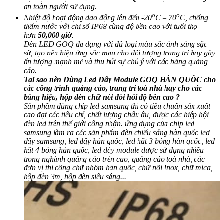
an toàn người sử dụng.
o
o
Nhiệt độ hoạt động dao động lên đến -20
C – 70
C, chống
thấm nước với chỉ số IP68 cùng độ bền cao với tuổi thọ
hơn
50,000 giờ
.
Đèn LED GOQ đa dạng với đủ loại màu sắc ánh sáng sặc
sỡ, tạo nên hiệu ứng sắc màu cho đối tượng trang trí hay gây
ấn tượng mạnh mẽ và thu hút sự chú ý với các bảng quảng
cáo.
Tại sao nên Dùng Led Dây Module GOQ HÀN QUỐC cho
các công trình quảng cáo, trang trí toà nhà hay cho các
bảng hiệu, hộp đèn chữ nỗi đòi hỏi độ bền cao ?
Sản phầm dùng chíp led samsung thì có tiêu chuẩn sản xuất
cao đạt các tiêu chí, chất lượng châu âu, được các hiệp hội
đèn led trên thế giới công nhận. ứng dụng của chip led
samsung làm ra các sản phẩm đèn chiếu sáng hàn quốc led
dây samsung, led dây hàn quốc, led hắt 3 bóng hàn quốc, led
hắt 4 bóng hàn quốc, led dây module được sử dụng nhiều
trong nghành quảng cáo trên cao, quảng cáo toà nhà, các
đơn vị thi công chữ nhôm hàn quốc, chữ nỗi Inox, chữ mica,
hộp đèn 3m, hộp đèn siêu sáng...