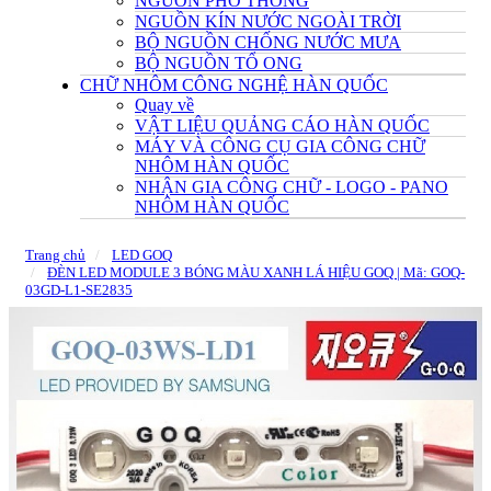
NGUỒN PHỔ THÔNG
NGUỒN KÍN NƯỚC NGOÀI TRỜI
BỘ NGUỒN CHỐNG NƯỚC MƯA
BỘ NGUỒN TỔ ONG
CHỮ NHÔM CÔNG NGHỆ HÀN QUỐC
Quay về
VẬT LIỆU QUẢNG CÁO HÀN QUỐC
MÁY VÀ CÔNG CỤ GIA CÔNG CHỮ
NHÔM HÀN QUỐC
NHẬN GIA CÔNG CHỮ - LOGO - PANO
NHÔM HÀN QUỐC
Trang chủ
LED GOQ
ĐÈN LED MODULE 3 BÓNG MÀU XANH LÁ HIỆU GOQ | Mã: GOQ-
03GD-L1-SE2835