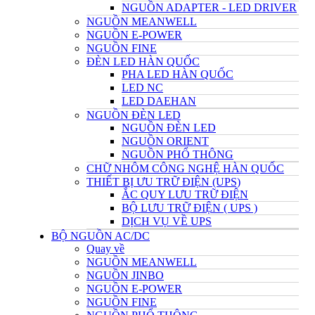
NGUỒN ADAPTER - LED DRIVER
NGUỒN MEANWELL
NGUỒN E-POWER
NGUỒN FINE
ĐÈN LED HÀN QUỐC
PHA LED HÀN QUỐC
LED NC
LED DAEHAN
NGUỒN ĐÈN LED
NGUỒN ĐÈN LED
NGUỒN ORIENT
NGUỒN PHỔ THÔNG
CHỮ NHÔM CÔNG NGHỆ HÀN QUỐC
THIẾT BỊ ƯU TRỮ ĐIỆN (UPS)
ẮC QUY LƯU TRỮ ĐIỆN
BỘ LƯU TRỮ ĐIỆN ( UPS )
DỊCH VỤ VỀ UPS
BỘ NGUỒN AC/DC
Quay về
NGUỒN MEANWELL
NGUỒN JINBO
NGUỒN E-POWER
NGUỒN FINE