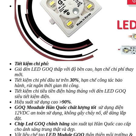
Tiết kiệm chi phí:
Giá đèn LED GOQ thấp với độ bền cao, hạn chế chi phí thay
mới.
Tiết kiệm chi phí đầu tư trên
30%
, hạn chế công tác bảo
hành, rút ngắn thời gian thi công.
Tiết kiệm chi tiêu tiền điện hàng tháng với đèn LED GOQ
siêu tiết kiệm điện.
Hiệu suất sử dụng cao
>90%
.
GOQ Moudule Hàn Quốc chất lượng tốt
sử dụng điện
12VDC an toàn sử dụng, không gây cháy nổ, dễ dàng lắp
đặt.
Chip Led GOQ chính hãng
sản xuất tại Hàn Quốc cao cấp
cho ánh sáng trung thật và đẹp.
Vật liệu chế tạo
LED Module
GOQ
thân thiện môi trường &