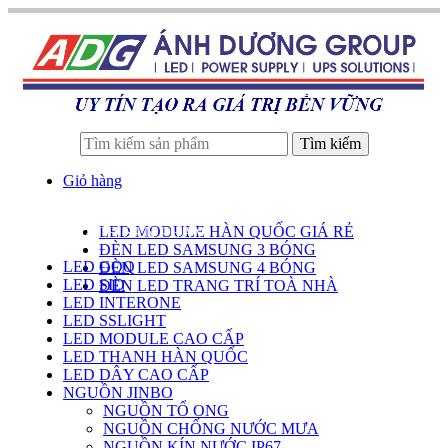
Tìm kiếm
Giỏ hàng
LED MODULE HÀN QUỐC GIÁ RẺ
DANH SÁCH SẢN PHẨM
ĐÈN LED SAMSUNG 3 BÓNG
LED GOQ
ĐÈN LED SAMSUNG 4 BÓNG
LED SID
ĐÈN LED TRANG TRÍ TOÀ NHÀ
LED INTERONE
LED SSLIGHT
LED MODULE CAO CẤP
LED THANH HÀN QUỐC
LED DÂY CAO CẤP
NGUỒN JINBO
NGUỒN TỔ ONG
NGUỒN CHỐNG NƯỚC MƯA
NGUỒN KÍN NƯỚC IP67