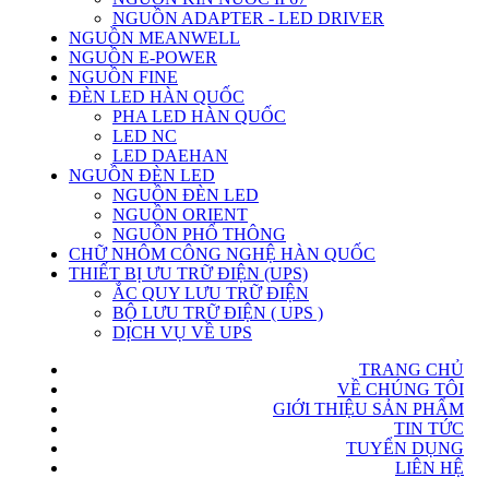
NGUỒN ADAPTER - LED DRIVER
NGUỒN MEANWELL
NGUỒN E-POWER
NGUỒN FINE
ĐÈN LED HÀN QUỐC
PHA LED HÀN QUỐC
LED NC
LED DAEHAN
NGUỒN ĐÈN LED
NGUỒN ĐÈN LED
NGUỒN ORIENT
NGUỒN PHỔ THÔNG
CHỮ NHÔM CÔNG NGHỆ HÀN QUỐC
THIẾT BỊ ƯU TRỮ ĐIỆN (UPS)
ẮC QUY LƯU TRỮ ĐIỆN
BỘ LƯU TRỮ ĐIỆN ( UPS )
DỊCH VỤ VỀ UPS
TRANG CHỦ
VỀ CHÚNG TÔI
GIỚI THIỆU SẢN PHẨM
TIN TỨC
TUYỂN DỤNG
LIÊN HỆ