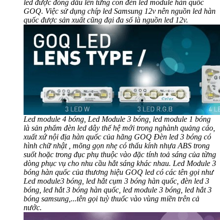
led được đóng dấu lên từng con đèn led module hàn quốc
GOQ. Việc sử dụng chíp led Samsung 12v nên nguồn led hàn
quốc được sản xuất cũng đại đa số là nguồn led 12v.
Led module 4 bóng, Led Module 3 bóng, led module 1 bóng
là sản phẩm đèn led dây thế hệ mới trong nghành quảng cáo,
xuất xứ nội địa hàn quốc của hãng GOQ Đèn led 3 bóng có
hình chữ nhật , mõng gọn nhẹ có thấu kính nhựa ABS trong
suốt hoặc trong đục phụ thuộc vào đặc tính toả sáng của từng
dòng phục vụ cho nhu cầu hắt sáng khác nhau. Led Module 3
bóng hàn quốc của thương hiệu GOQ led có các tên gọi như
Led module3 bóng, led hắt cụm 3 bóng hàn quốc, đèn led 3
bóng, led hắt 3 bóng hàn quốc, led module 3 bóng, led hắt 3
bóng samsung,...tên gọi tuỳ thuốc vào vùng miền trên cả
nước.