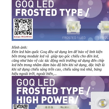
Hình ảnh:
Đèn led hàn quốc Goq đều sử dụng len để bảo vệ linh kiện
bên trong module led và giúp tạo góc chiếu cho đèn led,
cũng như bảo vệ các tác động môi trường sử dụng đến chíp
led bên trong nhằm đảm bảo độ bền khi sử dụng, đặc biệt là
khi sử dụng chiếu sáng trên cao, chiếu sáng toà nhà, bảng
hiệu ngoài trời, ngoài biển,...