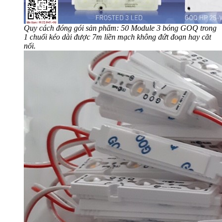
Quy cách đóng gói sản phẩm: 50 Module 3 bóng GOQ trong
1 chuổi kéo dài được 7m liền mạch không đứt đoạn hay căt
nối.