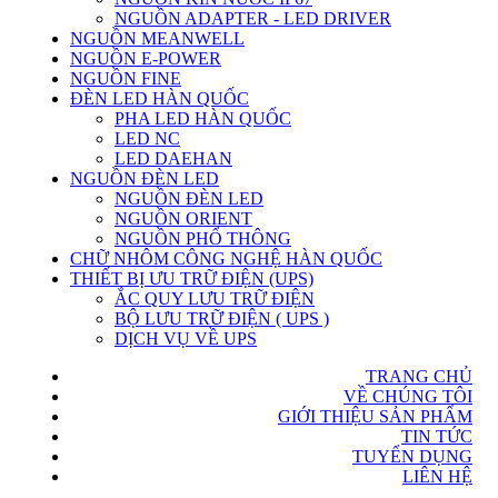
NGUỒN ADAPTER - LED DRIVER
NGUỒN MEANWELL
NGUỒN E-POWER
NGUỒN FINE
ĐÈN LED HÀN QUỐC
PHA LED HÀN QUỐC
LED NC
LED DAEHAN
NGUỒN ĐÈN LED
NGUỒN ĐÈN LED
NGUỒN ORIENT
NGUỒN PHỔ THÔNG
CHỮ NHÔM CÔNG NGHỆ HÀN QUỐC
THIẾT BỊ ƯU TRỮ ĐIỆN (UPS)
ẮC QUY LƯU TRỮ ĐIỆN
BỘ LƯU TRỮ ĐIỆN ( UPS )
DỊCH VỤ VỀ UPS
TRANG CHỦ
VỀ CHÚNG TÔI
GIỚI THIỆU SẢN PHẨM
TIN TỨC
TUYỂN DỤNG
LIÊN HỆ