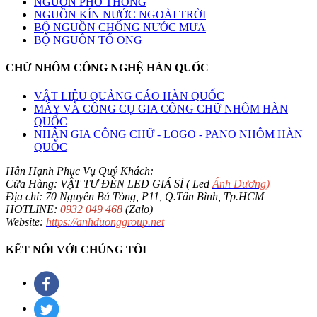
NGUỒN PHỔ THÔNG
NGUỒN KÍN NƯỚC NGOÀI TRỜI
BỘ NGUỒN CHỐNG NƯỚC MƯA
BỘ NGUỒN TỔ ONG
CHỮ NHÔM CÔNG NGHỆ HÀN QUỐC
VẬT LIỆU QUẢNG CÁO HÀN QUỐC
MÁY VÀ CÔNG CỤ GIA CÔNG CHỮ NHÔM HÀN
QUỐC
NHẬN GIA CÔNG CHỮ - LOGO - PANO NHÔM HÀN
QUỐC
Hân Hạnh Phục Vụ Quý Khách:
Cửa Hàng: VẬT TƯ ĐÈN LED GIÁ SỈ ( Led
Ánh Dương
)
Địa chỉ: 70 Nguyễn Bá Tòng, P11, Q.Tân Bình, Tp.HCM
HOTLINE:
0932 049 468
(Zalo)
Website:
https://anhduonggroup.net
KẾT NỐI VỚI CHÚNG TÔI