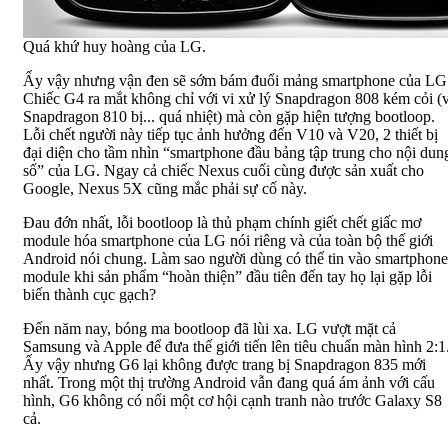
Quá khứ huy hoàng của LG.
Ấy vậy nhưng vận đen sẽ sớm bám đuổi mảng smartphone của LG
Chiếc G4 ra mắt không chỉ với vi xử lý Snapdragon 808 kém cỏi (v
Snapdragon 810 bị... quá nhiệt) mà còn gặp hiện tượng bootloop.
Lỗi chết người này tiếp tục ảnh hưởng đến V10 và V20, 2 thiết bị
đại diện cho tầm nhìn “smartphone đầu bảng tập trung cho nội dun
số” của LG. Ngay cả chiếc Nexus cuối cùng được sản xuất cho
Google, Nexus 5X cũng mắc phải sự cố này.
Đau đớn nhất, lỗi bootloop là thủ phạm chính giết chết giấc mơ
module hóa smartphone của LG nói riêng và của toàn bộ thế giới
Android nói chung. Làm sao người dùng có thể tin vào smartphone
module khi sản phẩm “hoàn thiện” đầu tiên đến tay họ lại gặp lỗi
biến thành cục gạch?
Đến năm nay, bóng ma bootloop đã lùi xa. LG vượt mặt cả
Samsung và Apple để đưa thế giới tiến lên tiêu chuẩn màn hình 2:1
Ấy vậy nhưng G6 lại không được trang bị Snapdragon 835 mới
nhất. Trong một thị trường Android vẫn đang quá ám ảnh với cấu
hình, G6 không có nổi một cơ hội cạnh tranh nào trước Galaxy S8
cả.