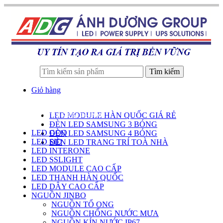
Tìm kiếm
Giỏ hàng
LED MODULE HÀN QUỐC GIÁ RẺ
DANH SÁCH SẢN PHẨM
ĐÈN LED SAMSUNG 3 BÓNG
LED GOQ
ĐÈN LED SAMSUNG 4 BÓNG
LED SID
ĐÈN LED TRANG TRÍ TOÀ NHÀ
LED INTERONE
LED SSLIGHT
LED MODULE CAO CẤP
LED THANH HÀN QUỐC
LED DÂY CAO CẤP
NGUỒN JINBO
NGUỒN TỔ ONG
NGUỒN CHỐNG NƯỚC MƯA
NGUỒN KÍN NƯỚC IP67