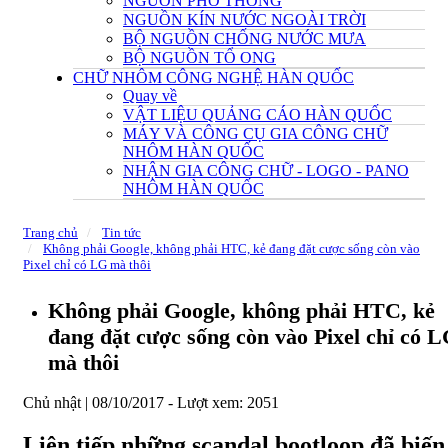
NGUỒN PHỔ THÔNG
NGUỒN KÍN NƯỚC NGOÀI TRỜI
BỘ NGUỒN CHỐNG NƯỚC MƯA
BỘ NGUỒN TỔ ONG
CHỮ NHÔM CÔNG NGHỆ HÀN QUỐC
Quay về
VẬT LIỆU QUẢNG CÁO HÀN QUỐC
MÁY VÀ CÔNG CỤ GIA CÔNG CHỮ
NHÔM HÀN QUỐC
NHẬN GIA CÔNG CHỮ - LOGO - PANO
NHÔM HÀN QUỐC
Trang chủ
Tin tức
Không phải Google, không phải HTC, kẻ đang đặt cược sống còn vào
Pixel chỉ có LG mà thôi
Không phải Google, không phải HTC, kẻ
đang đặt cược sống còn vào Pixel chỉ có 
mà thôi
Chủ nhật | 08/10/2017 -
Lượt xem: 2051
Liên tiếp những scandal bootloop đã biến