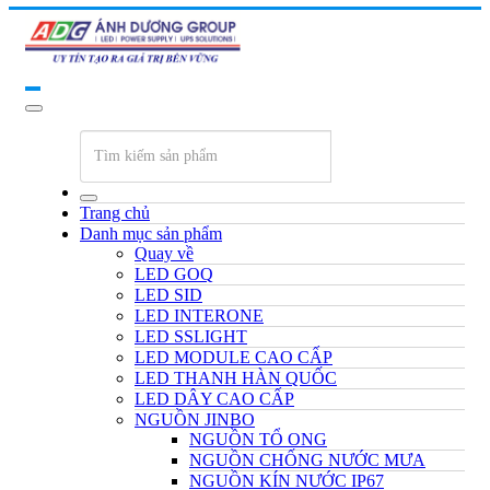
Trang chủ
Danh mục sản phẩm
Quay về
LED GOQ
LED SID
LED INTERONE
LED SSLIGHT
LED MODULE CAO CẤP
LED THANH HÀN QUỐC
LED DÂY CAO CẤP
NGUỒN JINBO
NGUỒN TỔ ONG
NGUỒN CHỐNG NƯỚC MƯA
NGUỒN KÍN NƯỚC IP67