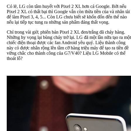
Có lẽ, LG còn tâm huyết với Pixel 2 XL hơn cả Google. Bởi nếu
Pixel 2 XL có thất bại thì Google vẫn còn thừa tiền của và nhân tài
để làm Pixel 3, 4, 5... Còn LG chưa biết sẽ khốn đốn đến thế nào
nếu lại tiếp tục tung ra những sản phẩm đáng thất vọng.
Chỉ trong vài giờ, phiên bản Pixel 2 XL đen/trắng đã cháy hàng.
Những hy vọng lại bùng cháy trở lại. LG đã một lần nữa tạo ra một
chiếc điện thoại được các fan Android yêu quý. Liệu thành công
này có được nhân rộng lên tầm cỡ hàng triệu máy để tạo ra tiền đề
vững chắc cho thành công của G7/V40? Liệu LG Mobile có thể
thoát lỗ?