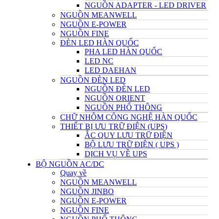
NGUỒN ADAPTER - LED DRIVER
NGUỒN MEANWELL
NGUỒN E-POWER
NGUỒN FINE
ĐÈN LED HÀN QUỐC
PHA LED HÀN QUỐC
LED NC
LED DAEHAN
NGUỒN ĐÈN LED
NGUỒN ĐÈN LED
NGUỒN ORIENT
NGUỒN PHỔ THÔNG
CHỮ NHÔM CÔNG NGHỆ HÀN QUỐC
THIẾT BỊ ƯU TRỮ ĐIỆN (UPS)
ẮC QUY LƯU TRỮ ĐIỆN
BỘ LƯU TRỮ ĐIỆN ( UPS )
DỊCH VỤ VỀ UPS
BỘ NGUỒN AC/DC
Quay về
NGUỒN MEANWELL
NGUỒN JINBO
NGUỒN E-POWER
NGUỒN FINE