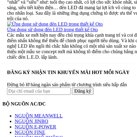
“nhất” và “siêu” như: tuổi thọ cao nhất, có lợi cho sức khỏe nhất, s
sáng, siêu tiết kiệm điện… đèn LED đã mang lại lợi ích vô cùng to
cho nhân loại. Sau đây là những ứng dụng chứng tỏ được ưu thế v
trội của nó.
Ứng dụng sử dụng đèn LED trong thiết kế Oto
Các mẫu xe mới hiện nay đều chú trọng khía cạnh trang trí và coi đ
điểm nhấn không thể thiếu để chinh phục người tiêu dùng. Và khi 
nghệ LED lên ngôi thì chắc hẳn không có một nhà sản xuất xe nào 
thiệu một mẫu xe concept mới mà không tô điểm cho chúng bằng 
chiếc đèn L.E.D. lấp lánh.
ĐĂNG KÝ NHẬN TIN KHUYẾN MÃI HOT MỖI NGÀY
Đừng bỏ lỡ hàng ngàn sản phẩm từ chương trình siêu hấp dẫn
BỘ NGUỒN AC/DC
NGUỒN MEANWELL
NGUỒN JINBO
NGUỒN E-POWER
NGUỒN FINE