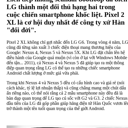
LG thành một đối thủ hạng hai trong
cuộc chiến smartphone khốc liệt. Pixel 2
XL là cơ hội duy nhất để công ty xứ Hàn
"đổi đời".
Pixel 2 XL không chỉ gợi nhắc đến LG G6. Trong vòng 4 năm, L
cũng đã từng sản xuất 3 chiếc điện thoại mang thương hiệu của
Google: Nexus 4, Nexus 5 và Nexus 5X. Khi LG đặt chân lên hệ
điều hành của Google quá muộn (vì còn ở lại với Windows Mobile
đến tận... 2011), cả Nexus 4 và Nexus 5 đã giúp tạo ra một thông
điệp quan trọng rằng LG có thể tạo ra những chiếc smartphone
Android chất lượng ở mức giá vừa phải.
Trong khi Nexus 4 và Nexus 5 đều có cấu hình cao và giá rẻ (nói
cách khác, tỷ lệ lợi nhuận thấp) và cũng chẳng mang một chút dấu
ấn riêng nào, có thể nói rằng cả 2 mẫu smartphone này đều đã là
bàn đạp quan trọng để LG tạo cú sốc với G2 và G3. 2 chiếc Nexus
đầu tiên của LG đã góp phần giúp hãng điện tử Hàn Quốc vươn lê
trở thành một tên tuổi quan trọng của thế giới Android.