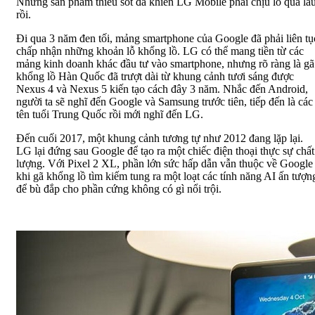
Những sản phẩm thiếu sót đã khiến LG Mobile phải chịu lỗ quá lâ
rồi.
Đi qua 3 năm đen tối, mảng smartphone của Google đã phải liên tụ
chấp nhận những khoản lỗ khổng lồ. LG có thể mang tiền từ các
mảng kinh doanh khác đầu tư vào smartphone, nhưng rõ ràng là gã
khổng lồ Hàn Quốc đã trượt dài từ khung cảnh tươi sáng được
Nexus 4 và Nexus 5 kiến tạo cách đây 3 năm. Nhắc đến Android,
người ta sẽ nghĩ đến Google và Samsung trước tiên, tiếp đến là các
tên tuổi Trung Quốc rồi mới nghĩ đến LG.
Đến cuối 2017, một khung cảnh tương tự như 2012 đang lặp lại.
LG lại đứng sau Google để tạo ra một chiếc điện thoại thực sự chất
lượng. Với Pixel 2 XL, phần lớn sức hấp dẫn vẫn thuộc về Google
khi gã khổng lồ tìm kiếm tung ra một loạt các tính năng AI ấn tượn
để bù đắp cho phần cứng không có gì nổi trội.