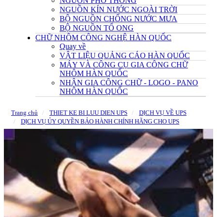
NGUỒN PHỔ THÔNG
NGUỒN KÍN NƯỚC NGOÀI TRỜI
BỘ NGUỒN CHỐNG NƯỚC MƯA
BỘ NGUỒN TỔ ONG
CHỮ NHÔM CÔNG NGHỆ HÀN QUỐC
Quay về
VẬT LIỆU QUẢNG CÁO HÀN QUỐC
MÁY VÀ CÔNG CỤ GIA CÔNG CHỮ
NHÔM HÀN QUỐC
NHẬN GIA CÔNG CHỮ - LOGO - PANO
NHÔM HÀN QUỐC
Trang chủ
THIET KE BI LUU DIEN UPS
DỊCH VỤ VỀ UPS
DỊCH VỤ ỦY QUYỀN BẢO HÀNH CHÍNH HÃNG CHO UPS