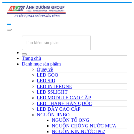
Trang chủ
Danh mục sản phẩm
Quay về
LED GOQ
LED SID
LED INTERONE
LED SSLIGHT
LED MODULE CAO CẤP
LED THANH HÀN QUỐC
LED DÂY CAO CẤP
NGUỒN JINBO
NGUỒN TỔ ONG
NGUỒN CHỐNG NƯỚC MƯA
NGUỒN KÍN NƯỚC IP67