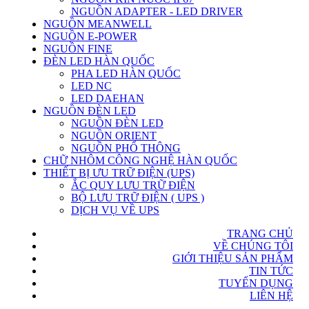
NGUỒN ADAPTER - LED DRIVER
NGUỒN MEANWELL
NGUỒN E-POWER
NGUỒN FINE
ĐÈN LED HÀN QUỐC
PHA LED HÀN QUỐC
LED NC
LED DAEHAN
NGUỒN ĐÈN LED
NGUỒN ĐÈN LED
NGUỒN ORIENT
NGUỒN PHỔ THÔNG
CHỮ NHÔM CÔNG NGHỆ HÀN QUỐC
THIẾT BỊ ƯU TRỮ ĐIỆN (UPS)
ẮC QUY LƯU TRỮ ĐIỆN
BỘ LƯU TRỮ ĐIỆN ( UPS )
DỊCH VỤ VỀ UPS
TRANG CHỦ
VỀ CHÚNG TÔI
GIỚI THIỆU SẢN PHẨM
TIN TỨC
TUYỂN DỤNG
LIÊN HỆ