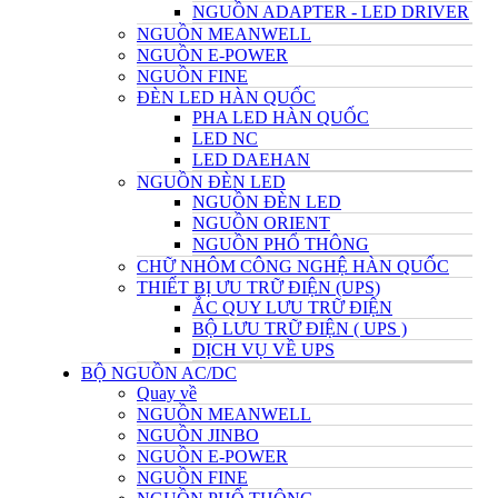
NGUỒN ADAPTER - LED DRIVER
NGUỒN MEANWELL
NGUỒN E-POWER
NGUỒN FINE
ĐÈN LED HÀN QUỐC
PHA LED HÀN QUỐC
LED NC
LED DAEHAN
NGUỒN ĐÈN LED
NGUỒN ĐÈN LED
NGUỒN ORIENT
NGUỒN PHỔ THÔNG
CHỮ NHÔM CÔNG NGHỆ HÀN QUỐC
THIẾT BỊ ƯU TRỮ ĐIỆN (UPS)
ẮC QUY LƯU TRỮ ĐIỆN
BỘ LƯU TRỮ ĐIỆN ( UPS )
DỊCH VỤ VỀ UPS
BỘ NGUỒN AC/DC
Quay về
NGUỒN MEANWELL
NGUỒN JINBO
NGUỒN E-POWER
NGUỒN FINE