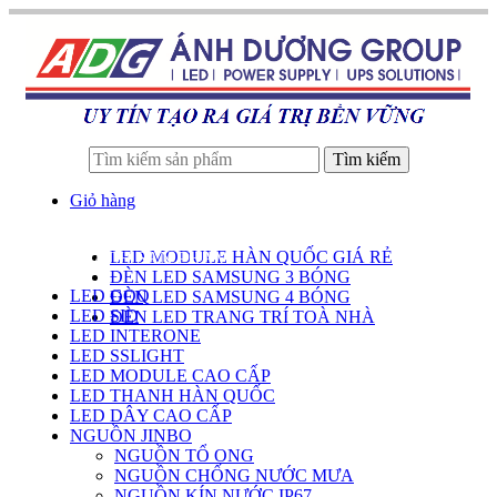
Tìm kiếm
Giỏ hàng
LED MODULE HÀN QUỐC GIÁ RẺ
DANH SÁCH SẢN PHẨM
ĐÈN LED SAMSUNG 3 BÓNG
LED GOQ
ĐÈN LED SAMSUNG 4 BÓNG
LED SID
ĐÈN LED TRANG TRÍ TOÀ NHÀ
LED INTERONE
LED SSLIGHT
LED MODULE CAO CẤP
LED THANH HÀN QUỐC
LED DÂY CAO CẤP
NGUỒN JINBO
NGUỒN TỔ ONG
NGUỒN CHỐNG NƯỚC MƯA
NGUỒN KÍN NƯỚC IP67