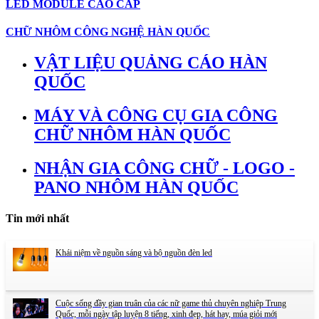
LED MODULE CAO CẤP
CHỮ NHÔM CÔNG NGHỆ HÀN QUỐC
VẬT LIỆU QUẢNG CÁO HÀN
QUỐC
MÁY VÀ CÔNG CỤ GIA CÔNG
CHỮ NHÔM HÀN QUỐC
NHẬN GIA CÔNG CHỮ - LOGO -
PANO NHÔM HÀN QUỐC
Tin mới nhất
Khái niệm về nguồn sáng và bộ nguồn đèn led
Cuộc sống đầy gian truân của các nữ game thủ chuyên nghiệp Trung
Quốc, mỗi ngày tập luyện 8 tiếng, xinh đẹp, hát hay, múa giỏi mới