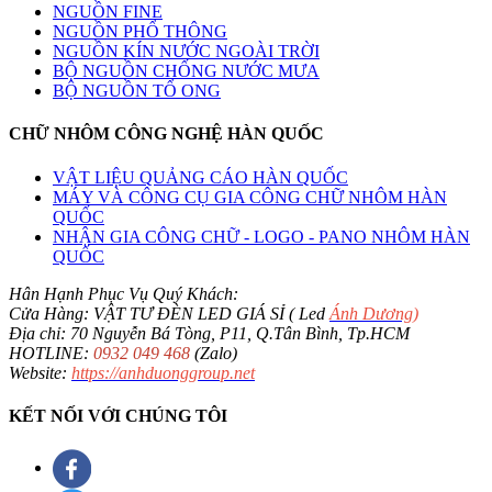
NGUỒN FINE
NGUỒN PHỔ THÔNG
NGUỒN KÍN NƯỚC NGOÀI TRỜI
BỘ NGUỒN CHỐNG NƯỚC MƯA
BỘ NGUỒN TỔ ONG
CHỮ NHÔM CÔNG NGHỆ HÀN QUỐC
VẬT LIỆU QUẢNG CÁO HÀN QUỐC
MÁY VÀ CÔNG CỤ GIA CÔNG CHỮ NHÔM HÀN
QUỐC
NHẬN GIA CÔNG CHỮ - LOGO - PANO NHÔM HÀN
QUỐC
Hân Hạnh Phục Vụ Quý Khách:
Cửa Hàng: VẬT TƯ ĐÈN LED GIÁ SỈ ( Led
Ánh Dương
)
Địa chỉ: 70 Nguyễn Bá Tòng, P11, Q.Tân Bình, Tp.HCM
HOTLINE:
0932 049 468
(Zalo)
Website:
https://anhduonggroup.net
KẾT NỐI VỚI CHÚNG TÔI