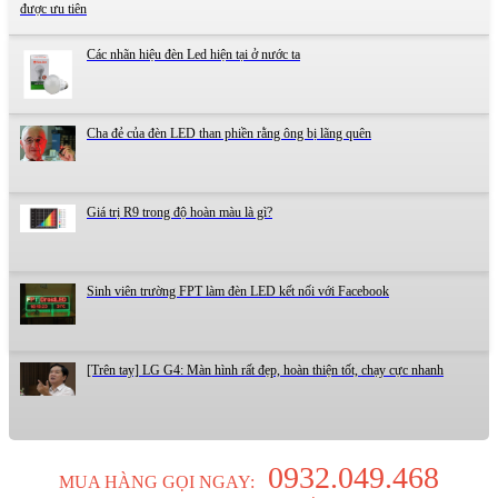
được ưu tiên
Các nhãn hiệu đèn Led hiện tại ở nước ta
Cha đẻ của đèn LED than phiền rằng ông bị lãng quên
Giá trị R9 trong độ hoàn màu là gì?
Sinh viên trường FPT làm đèn LED kết nối với Facebook
[Trên tay] LG G4: Màn hình rất đẹp, hoàn thiện tốt, chạy cực nhanh
0932.049.468
MUA HÀNG GỌI NGAY: