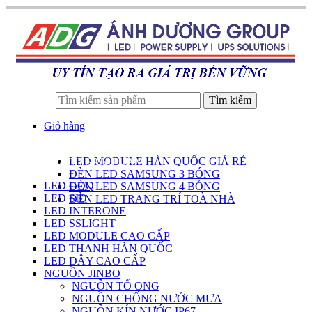
Tìm kiếm
Giỏ hàng
LED MODULE HÀN QUỐC GIÁ RẺ
DANH SÁCH SẢN PHẨM
ĐÈN LED SAMSUNG 3 BÓNG
LED GOQ
ĐÈN LED SAMSUNG 4 BÓNG
LED SID
ĐÈN LED TRANG TRÍ TOÀ NHÀ
LED INTERONE
LED SSLIGHT
LED MODULE CAO CẤP
LED THANH HÀN QUỐC
LED DÂY CAO CẤP
NGUỒN JINBO
NGUỒN TỔ ONG
NGUỒN CHỐNG NƯỚC MƯA
NGUỒN KÍN NƯỚC IP67