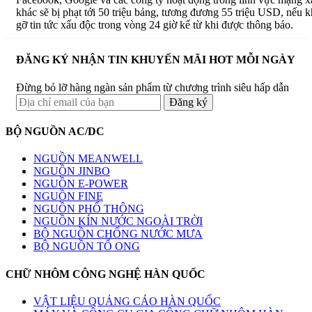
khác sẽ bị phạt tới 50 triệu bảng, tương đương 55 triệu USD, nếu 
gỡ tin tức xấu độc trong vòng 24 giờ kể từ khi được thông báo.
ĐĂNG KÝ NHẬN TIN KHUYẾN MÃI HOT MỖI NGÀY
Đừng bỏ lỡ hàng ngàn sản phẩm từ chương trình siêu hấp dẫn
BỘ NGUỒN AC/DC
NGUỒN MEANWELL
NGUỒN JINBO
NGUỒN E-POWER
NGUỒN FINE
NGUỒN PHỔ THÔNG
NGUỒN KÍN NƯỚC NGOÀI TRỜI
BỘ NGUỒN CHỐNG NƯỚC MƯA
BỘ NGUỒN TỔ ONG
CHỮ NHÔM CÔNG NGHỆ HÀN QUỐC
VẬT LIỆU QUẢNG CÁO HÀN QUỐC