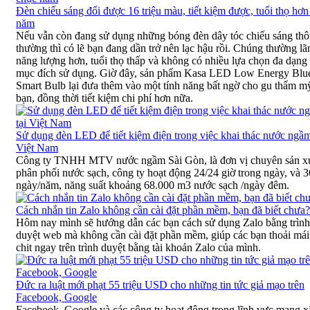
Đèn chiếu sáng đổi được 16 triệu màu, tiết kiệm được, tuổi thọ hơn
năm
Nếu vẫn còn đang sử dụng những bóng đèn dây tóc chiếu sáng th
thường thì có lẽ bạn đang dần trở nên lạc hậu rồi. Chúng thường lã
năng lượng hơn, tuổi thọ thấp và không có nhiều lựa chọn đa dạng
mục đích sử dụng. Giờ đây, sản phẩm Kasa LED Low Energy Blu
Smart Bulb lại đưa thêm vào một tính năng bất ngờ cho gu thẩm m
bạn, đồng thời tiết kiệm chi phí hơn nữa.
Sử dụng đèn LED để tiết kiệm điện trong việc khai thác nước ngầm
Việt Nam
Công ty TNHH MTV nước ngầm Sài Gòn, là đơn vị chuyên sản xuâ
phân phối nước sạch, công ty hoạt động 24/24 giờ trong ngày, và 
ngày/năm, năng suất khoảng 68.000 m3 nước sạch /ngày đêm.
Cách nhắn tin Zalo không cần cài đặt phần mềm, bạn đã biết chưa?
Hôm nay mình sẽ hướng dẫn các bạn cách sử dụng Zalo bằng trình
duyệt web mà không cần cài đặt phần mềm, giúp các bạn thoải mái
chit ngay trên trình duyệt bằng tài khoản Zalo của mình.
Đức ra luật mới phạt 55 triệu USD cho những tin tức giả mạo trên
Facebook, Google
Facebook, Google và các công ty hoạt động trong lĩnh vực mạng x