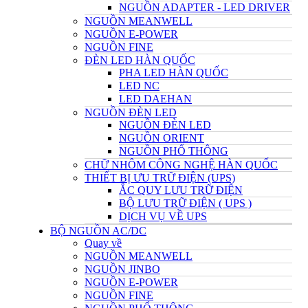
NGUỒN ADAPTER - LED DRIVER
NGUỒN MEANWELL
NGUỒN E-POWER
NGUỒN FINE
ĐÈN LED HÀN QUỐC
PHA LED HÀN QUỐC
LED NC
LED DAEHAN
NGUỒN ĐÈN LED
NGUỒN ĐÈN LED
NGUỒN ORIENT
NGUỒN PHỔ THÔNG
CHỮ NHÔM CÔNG NGHỆ HÀN QUỐC
THIẾT BỊ ƯU TRỮ ĐIỆN (UPS)
ẮC QUY LƯU TRỮ ĐIỆN
BỘ LƯU TRỮ ĐIỆN ( UPS )
DỊCH VỤ VỀ UPS
BỘ NGUỒN AC/DC
Quay về
NGUỒN MEANWELL
NGUỒN JINBO
NGUỒN E-POWER
NGUỒN FINE