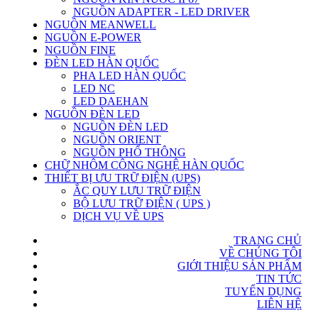
NGUỒN ADAPTER - LED DRIVER
NGUỒN MEANWELL
NGUỒN E-POWER
NGUỒN FINE
ĐÈN LED HÀN QUỐC
PHA LED HÀN QUỐC
LED NC
LED DAEHAN
NGUỒN ĐÈN LED
NGUỒN ĐÈN LED
NGUỒN ORIENT
NGUỒN PHỔ THÔNG
CHỮ NHÔM CÔNG NGHỆ HÀN QUỐC
THIẾT BỊ ƯU TRỮ ĐIỆN (UPS)
ẮC QUY LƯU TRỮ ĐIỆN
BỘ LƯU TRỮ ĐIỆN ( UPS )
DỊCH VỤ VỀ UPS
TRANG CHỦ
VỀ CHÚNG TÔI
GIỚI THIỆU SẢN PHẨM
TIN TỨC
TUYỂN DỤNG
LIÊN HỆ