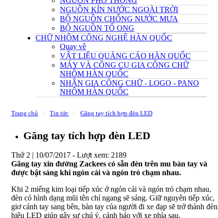
NGUỒN PHỔ THÔNG
NGUỒN KÍN NƯỚC NGOÀI TRỜI
BỘ NGUỒN CHỐNG NƯỚC MƯA
BỘ NGUỒN TỔ ONG
CHỮ NHÔM CÔNG NGHỆ HÀN QUỐC
Quay về
VẬT LIỆU QUẢNG CÁO HÀN QUỐC
MÁY VÀ CÔNG CỤ GIA CÔNG CHỮ
NHÔM HÀN QUỐC
NHẬN GIA CÔNG CHỮ - LOGO - PANO
NHÔM HÀN QUỐC
Trang chủ
Tin tức
Găng tay tích hợp đèn LED
Găng tay tích hợp đèn LED
Thứ 2 | 10/07/2017 -
Lượt xem: 2189
Găng tay xin đường Zackees có sẵn đèn trên mu bàn tay và
được bật sáng khi ngón cái và ngón trỏ chạm nhau.
Khi 2 miếng kim loại tiếp xúc ở ngón cái và ngón trỏ chạm nhau,
đèn có hình dạng mũi tên chỉ ngang sẽ sáng. Giữ nguyên tiếp xúc,
giơ cánh tay sang bên, bàn tay của người đi xe đạp sẽ trở thành đèn
hiệu LED giúp gây sự chú ý, cảnh báo với xe phía sau.