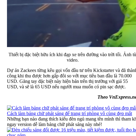
Thiết bị đặc biệt hữu ích khi đạp xe trên đường vào trời tối. Ảnh t
video.
Dự án Zackees từng kêu gọi vốn đầu tư trên Kickstarter và đã thàn
công khi thu được hơn gấp đôi so với mục tiêu ban đầu là 70.000
USD. Găng tay đặc biệt này hiện bán trên thị trường với giá 55
USD, và sẽ là 65 USD nếu người mua muốn có pin sạc được.
Theo VnExpress.ne
Cách làm bảng chữ phát sáng để trang trí phòng vô cùng đẹp mắt
Những bạn nào đang thích kiểu đèn ngủ mang tên mình thì tham k
ngay version dễ làm bảng chữ phát sáng này nhé!