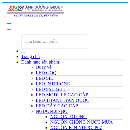
Trang chủ
Danh mục sản phẩm
Quay về
LED GOQ
LED SID
LED INTERONE
LED SSLIGHT
LED MODULE CAO CẤP
LED THANH HÀN QUỐC
LED DÂY CAO CẤP
NGUỒN JINBO
NGUỒN TỔ ONG
NGUỒN CHỐNG NƯỚC MƯA
NGUỒN KÍN NƯỚC IP67