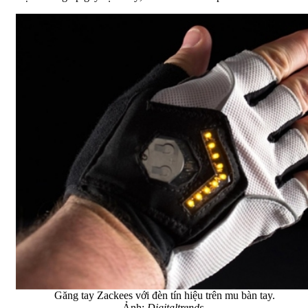
Găng tay Zackees với đèn tín hiệu trên mu bàn tay.
Ảnh:
Digitaltrends
.