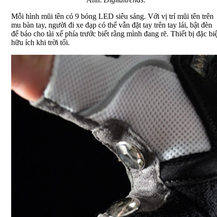
Mỗi hình mũi tên có 9 bóng LED siêu sáng. Với vị trí mũi tên trên
mu bàn tay, người đi xe đạp có thể vẫn đặt tay trên tay lái, bật đèn
để báo cho tài xế phía trước biết rằng mình đang rẽ. Thiết bị đặc biệ
hữu ích khi trời tối.