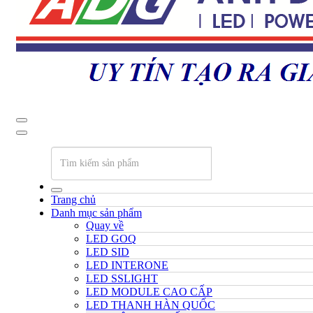
Trang chủ
Danh mục sản phẩm
Quay về
LED GOQ
LED SID
LED INTERONE
LED SSLIGHT
LED MODULE CAO CẤP
LED THANH HÀN QUỐC