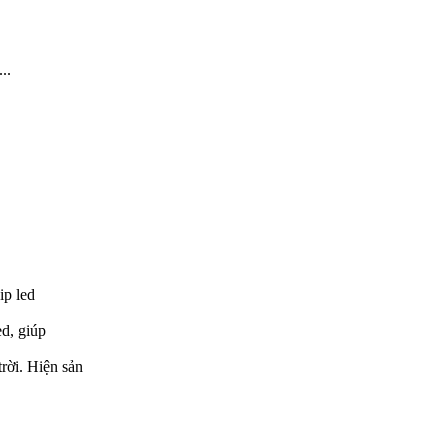
..
ip led
d, giúp
rời. Hiện sản