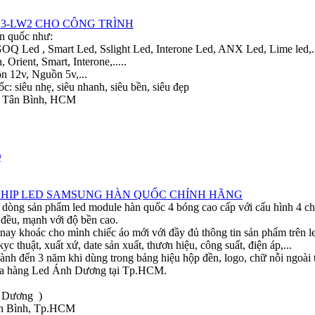
3-LW2 CHO CÔNG TRÌNH
àn quốc như:
 Led , Smart Led, Sslight Led, Interone Led, ANX Led, Lime led,..
ient, Smart, Interone,.....
 12v, Nguồn 5v,...
 siêu nhẹ, siêu nhanh, siêu bền, siêu đẹp
n Tân Bình, HCM
CHIP LED SAMSUNG HÀN QUỐC CHÍNH HÃNG
dòng sản phẩm led module hàn quốc 4 bóng cao cấp với cấu hình 4 ch
đều, mạnh với độ bền cao.
y khoác cho mình chiếc áo mới với đầy đủ thông tin sản phẩm trên le
c thuật, xuất xứ, date sản xuất, thươn hiệu, công suất, điện áp,...
h đến 3 năm khi dùng trong bảng hiệu hộp đền, logo, chữ nỗi ngoài t
 cửa hàng Led Ánh Dương tại Tp.HCM.
 Dương )
ân Bình, Tp.HCM