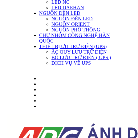
LED NC
LED DAEHAN
NGUỒN ĐÈN LED
NGUỒN ĐÈN LED
NGUỒN ORIENT
NGUỒN PHỔ THÔNG
CHỮ NHÔM CÔNG NGHỆ HÀN
QUỐC
THIẾT BỊ ƯU TRỮ ĐIỆN (UPS)
ẮC QUY LƯU TRỮ ĐIỆN
BỘ LƯU TRỮ ĐIỆN ( UPS )
DỊCH VỤ VỀ UPS