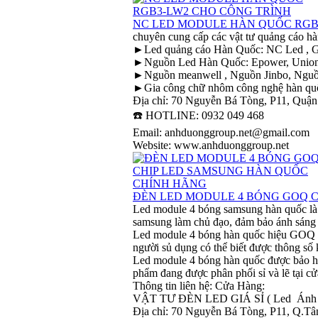
NC LED MODULE HÀN QUỐC RGB
chuyên cung cấp các vật tư quảng cáo h
►Led quảng cáo Hàn Quốc: NC Led , GOQ
►Nguồn Led Hàn Quốc: Epower, Union, Or
►Nguồn meanwell , Nguồn Jinbo, Nguồn
►Gia công chữ nhôm công nghệ hàn quốc:
Địa chỉ: 70 Nguyễn Bá Tòng, P11, Quậ
☎️ HOTLINE: 0932 049 468
Email: anhduonggroup.net@gmail.com
Website: www.anhduonggroup.net
ĐÈN LED MODULE 4 BÓNG GOQ 
Led module 4 bóng samsung hàn quốc là 
samsung làm chủ đạo, đảm bảo ánh sáng 
Led module 4 bóng hàn quốc hiệu GOQ na
người sủ dụng có thể biết được thông số ky
Led module 4 bóng hàn quốc được bảo hàn
phẩm đang được phân phối sỉ và lẽ tại
Thông tin liên hệ: Cửa Hàng:
VẬT TƯ ĐÈN LED GIÁ SỈ ( Led Ánh
Địa chỉ: 70 Nguyễn Bá Tòng, P11, Q.T