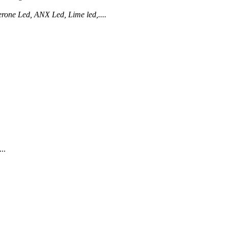
terone Led, ANX Led, Lime led,....
..