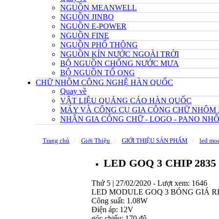
NGUỒN MEANWELL
NGUỒN JINBO
NGUỒN E-POWER
NGUỒN FINE
NGUỒN PHỔ THÔNG
NGUỒN KÍN NƯỚC NGOÀI TRỜI
BỘ NGUỒN CHỐNG NƯỚC MƯA
BỘ NGUỒN TỔ ONG
CHỮ NHÔM CÔNG NGHỆ HÀN QUỐC
Quay về
VẬT LIỆU QUẢNG CÁO HÀN QUỐC
MÁY VÀ CÔNG CỤ GIA CÔNG CHỮ NHÔM
NHẬN GIA CÔNG CHỮ - LOGO - PANO N
Trang chủ
Giới Thiệu
GIỚI THIỆU SẢN PHẨM
led mod
LED GOQ 3 CHIP 2835
Thứ 5 | 27/02/2020 -
Lượt xem: 1646
LED MODULE GOQ 3 BÓNG GIÁ R
Công suất: 1.08W
Điện áp: 12V
góc chiếu: 170 độ