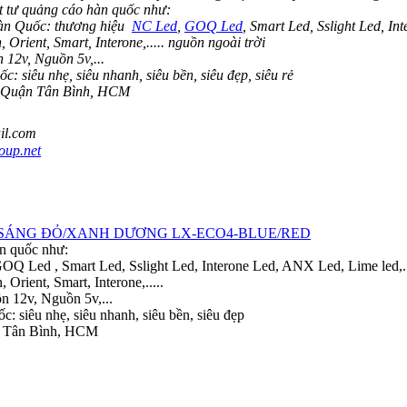
 tư quảng cáo hàn quốc như:
àn Quốc: thương hiệu
NC Led
,
GOQ Led
, Smart Led, Sslight Led, In
ient, Smart, Interone,..... nguồn ngoài trời
 12v, Nguồn 5v,...
siêu nhẹ, siêu nhanh, siêu bền, siêu đẹp, siêu rẻ
, Quận Tân Bình, HCM
il.com
up.net
 SÁNG ĐỎ/XANH DƯƠNG LX-ECO4-BLUE/RED
àn quốc như:
 Led , Smart Led, Sslight Led, Interone Led, ANX Led, Lime led,..
ient, Smart, Interone,.....
 12v, Nguồn 5v,...
 siêu nhẹ, siêu nhanh, siêu bền, siêu đẹp
n Tân Bình, HCM