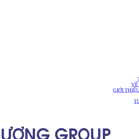
VỀ
GIỚI THIỆ
T