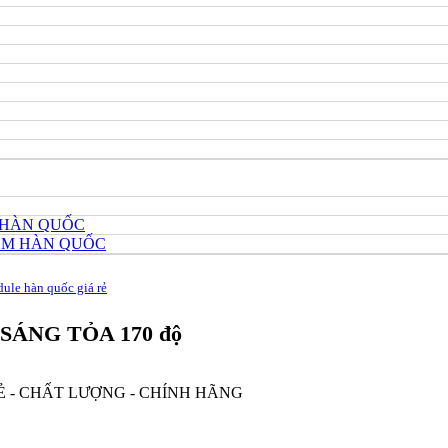
 HÀN QUỐC
HÔM HÀN QUỐC
ule hàn quốc giá rẻ
 SÁNG TỎA 170 độ
Ẻ - CHẤT LƯỢNG - CHÍNH HÃNG