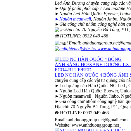
Led Ánh Dương chuyên cung cấp các vật
►Đại lý phân phối cấp 1 Led module H
►Nguồn Led Hàn Quốc: Epower, Union, Or
►Nguồn meanwell
, Nguồn Jinbo, Nguồn
►Gia công chữ nhôm công nghệ hàn quốc: 
Địa chỉ: 70 Nguyễn Bá Tòng, P11
☎️ HOTLINE: 0932 049 468
Email: anhduonggroup.net@gma
Website:
www.anhduonggro
LED NC HÀN QUỐC 4 BÓNG ÁNH
chuyên cung cấp các vật tư quảng cáo h
►Led quảng cáo Hàn Quốc: NC Led , GOQ
►Nguồn Led Hàn Quốc: Epower, Union, Or
►Nguồn meanwell , Nguồn Jinbo, Nguồn
►Gia công chữ nhôm công nghệ hàn quốc:
Địa chỉ: 70 Nguyễn Bá Tòng, P11, Quậ
☎️ HOTLINE: 0932 049 468
Email: anhduonggroup.net@gmail.com
Website: www.anhduonggroup.net