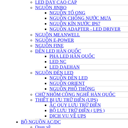
LED DÂY CAO CẤP
NGUỒN JINBO
NGUỒN TỔ ONG
NGUỒN CHỐNG NƯỚC MƯA
NGUỒN KÍN NƯỚC IP67
NGUỒN ADAPTER - LED DRIVER
NGUỒN MEANWELL
NGUỒN E-POWER
NGUỒN FINE
ĐÈN LED HÀN QUỐC
PHA LED HÀN QUỐC
LED NC
LED DAEHAN
NGUỒN ĐÈN LED
NGUỒN ĐÈN LED
NGUỒN ORIENT
NGUỒN PHỔ THÔNG
CHỮ NHÔM CÔNG NGHỆ HÀN QUỐC
THIẾT BỊ ƯU TRỮ ĐIỆN (UPS)
ẮC QUY LƯU TRỮ ĐIỆN
BỘ LƯU TRỮ ĐIỆN ( UPS )
DỊCH VỤ VỀ UPS
BỘ NGUỒN AC/DC
Quay về