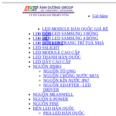
Giỏ hàng
DANH SÁCH SẢN PHẨM
LED MODULE HÀN QUỐC GIÁ RẺ
ĐÈN LED SAMSUNG 3 BÓNG
LED GOQ
ĐÈN LED SAMSUNG 4 BÓNG
LED SID
ĐÈN LED TRANG TRÍ TOÀ NHÀ
LED INTERONE
LED SSLIGHT
LED MODULE CAO CẤP
LED THANH HÀN QUỐC
LED DÂY CAO CẤP
NGUỒN JINBO
NGUỒN TỔ ONG
NGUỒN CHỐNG NƯỚC MƯA
NGUỒN KÍN NƯỚC IP67
NGUỒN ADAPTER - LED
DRIVER
NGUỒN MEANWELL
NGUỒN E-POWER
NGUỒN FINE
ĐÈN LED HÀN QUỐC
PHA LED HÀN QUỐC