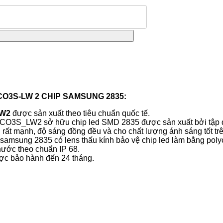
ECO3S-LW 2 CHIP SAMSUNG 2835:
LW2
được sản xuất theo tiêu chuẩn quốc tế.
3S_LW2 sở hữu chip led SMD 2835 được sản xuất bởi tập đoà
t mạnh, độ sáng đồng đều và cho chất lượng ánh sáng tốt trê
sung 2835 có lens thấu kính bảo vệ chip led làm bằng polyca
nước theo chuẩn IP 68.
c bảo hành đến 24 tháng.