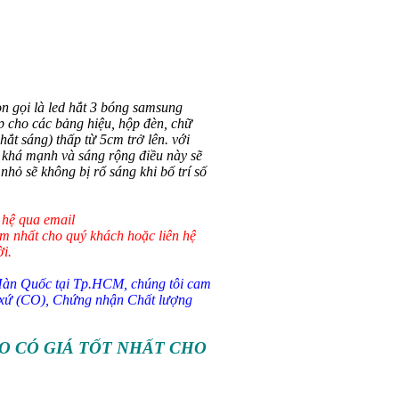
 gọi là led hắt 3 bóng samsung
p cho các bảng hiệu, hộp đèn, chữ
hắt sáng) thấp từ 5cm trở lên. với
 khá mạnh và sáng rộng điều này sẽ
hỏ sẽ không bị rổ sáng khi bố trí số
n hệ qua email
m nhất cho quý khách hoặc liên hệ
ời.
 Quốc tại Tp.HCM, chúng tôi cam
t xứ (CO), Chứng nhận Chất lượng
O CÓ GIÁ TỐT NHẤT CHO