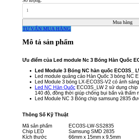
Số lượng:
Mua hàng
TƯ VẤN MUA HÀNG
Mô tả sản phẩm
Ưu điểm của Led module Nc 3 Bóng Hàn Quốc 
Led Module 3 Bóng NC hàn quốc ECO3S_ 
Led module quảng cáo Hàn Quốc 3 bóng NC ECO
Led Module 3 bóng LX-ECO3S-V2 có ánh sáng rấ
Led NC Hàn Quốc
ECO3S_LW 2 sử dụng chip sam
140 độ, đồng thời giúp chống bụi bẩn và thấm 
Led Module NC 3 Bóng chip samsung 2835 đượ
Thông Số Kỹ Thuật
Mã sản phẩm
ECO3S-LW-SS2835
Chip LED
Samsung SMD 2835
Kích thước
66mm x 15mm x 9.5mm