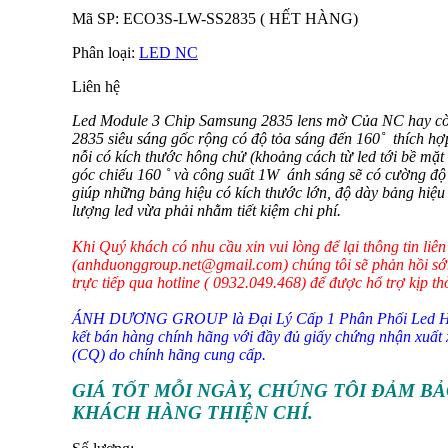
Mã SP:
ECO3S-LW-SS2835 ( HẾT HÀNG)
Phân loại:
LED NC
Liên hệ
Led Module 3 Chip Samsung 2835 lens mờ Của NC hay còn
2835 siêu sáng gốc rộng có độ tỏa sáng đến 160˚ thích hợ
nỗi có kích thước hông chử (khoảng cách từ led tới bề mặt 
góc chiếu 160 ˚ và công suất 1W ánh sáng sẽ có cường độ
giúp những bảng hiệu có kích thước lớn, độ dày bảng hiệu n
lượng led vừa phải nhằm tiết kiệm chi phí.
Khi Quý khách có nhu cầu xin vui lòng để lại thông tin liê
(anhduonggroup.net@gmail.com) chúng tôi sẽ phản hồi sớ
trực tiếp qua hotline ( 0932.049.468) để được hổ trợ kịp th
ÁNH DƯƠNG GROUP là Đại Lý Cấp 1 Phân Phối Led Hàn
kết bán hàng chính hãng với đầy đủ giấy chứng nhận xuấ
(CQ) do chính hãng cung cấp.
GIÁ TỐT MỖI NGÀY, CHÚNG TÔI ĐẢM BẢ
KHÁCH HÀNG THIỆN CHÍ.