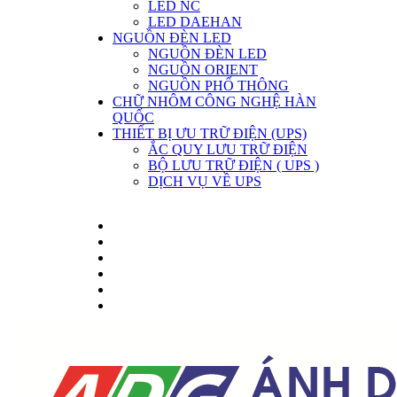
LED NC
LED DAEHAN
NGUỒN ĐÈN LED
NGUỒN ĐÈN LED
NGUỒN ORIENT
NGUỒN PHỔ THÔNG
CHỮ NHÔM CÔNG NGHỆ HÀN
QUỐC
THIẾT BỊ ƯU TRỮ ĐIỆN (UPS)
ẮC QUY LƯU TRỮ ĐIỆN
BỘ LƯU TRỮ ĐIỆN ( UPS )
DỊCH VỤ VỀ UPS