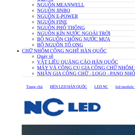
NGUỒN MEANWELL
NGUỒN JINBO
NGUỒN E-POWER
NGUỒN FINE
NGUỒN PHỔ THÔNG
NGUỒN KÍN NƯỚC NGOÀI TRỜI
BỘ NGUỒN CHỐNG NƯỚC MƯA
BỘ NGUỒN TỔ ONG
CHỮ NHÔM CÔNG NGHỆ HÀN QUỐC
Quay về
VẬT LIỆU QUẢNG CÁO HÀN QUỐC
MÁY VÀ CÔNG CỤ GIA CÔNG CHỮ NHÔM
NHẬN GIA CÔNG CHỮ - LOGO - PANO N
Trang chủ
ĐÈN LED HÀN QUỐC
LED NC
led module