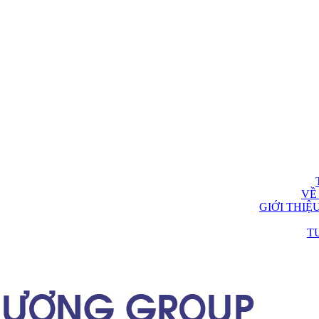
VỀ
GIỚI THIỆ
T