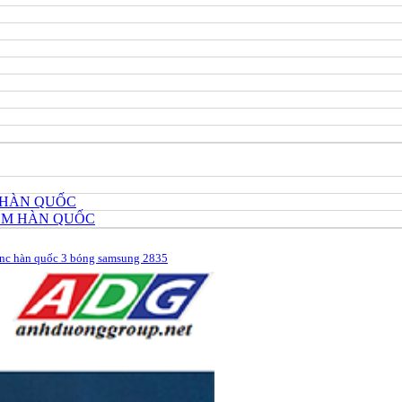
 HÀN QUỐC
HÔM HÀN QUỐC
 nc hàn quốc 3 bóng samsung 2835