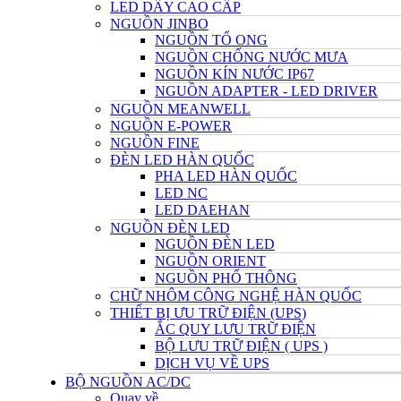
LED DÂY CAO CẤP
NGUỒN JINBO
NGUỒN TỔ ONG
NGUỒN CHỐNG NƯỚC MƯA
NGUỒN KÍN NƯỚC IP67
NGUỒN ADAPTER - LED DRIVER
NGUỒN MEANWELL
NGUỒN E-POWER
NGUỒN FINE
ĐÈN LED HÀN QUỐC
PHA LED HÀN QUỐC
LED NC
LED DAEHAN
NGUỒN ĐÈN LED
NGUỒN ĐÈN LED
NGUỒN ORIENT
NGUỒN PHỔ THÔNG
CHỮ NHÔM CÔNG NGHỆ HÀN QUỐC
THIẾT BỊ ƯU TRỮ ĐIỆN (UPS)
ẮC QUY LƯU TRỮ ĐIỆN
BỘ LƯU TRỮ ĐIỆN ( UPS )
DỊCH VỤ VỀ UPS
BỘ NGUỒN AC/DC
Quay về