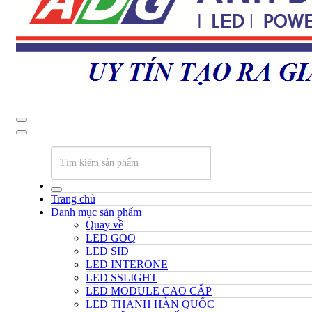
Trang chủ
Danh mục sản phẩm
Quay về
LED GOQ
LED SID
LED INTERONE
LED SSLIGHT
LED MODULE CAO CẤP
LED THANH HÀN QUỐC