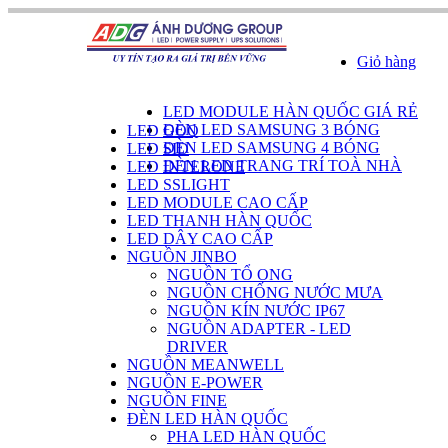
Giỏ hàng
DANH SÁCH SẢN PHẨM
LED MODULE HÀN QUỐC GIÁ RẺ
ĐÈN LED SAMSUNG 3 BÓNG
LED GOQ
ĐÈN LED SAMSUNG 4 BÓNG
LED SID
ĐÈN LED TRANG TRÍ TOÀ NHÀ
LED INTERONE
LED SSLIGHT
LED MODULE CAO CẤP
LED THANH HÀN QUỐC
LED DÂY CAO CẤP
NGUỒN JINBO
NGUỒN TỔ ONG
NGUỒN CHỐNG NƯỚC MƯA
NGUỒN KÍN NƯỚC IP67
NGUỒN ADAPTER - LED
DRIVER
NGUỒN MEANWELL
NGUỒN E-POWER
NGUỒN FINE
ĐÈN LED HÀN QUỐC
PHA LED HÀN QUỐC