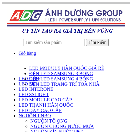
Tìm kiếm
Giỏ hàng
LED MODULE HÀN QUỐC GIÁ RẺ
DANH SÁCH SẢN PHẨM
ĐÈN LED SAMSUNG 3 BÓNG
LED GOQ
ĐÈN LED SAMSUNG 4 BÓNG
LED SID
ĐÈN LED TRANG TRÍ TOÀ NHÀ
LED INTERONE
LED SSLIGHT
LED MODULE CAO CẤP
LED THANH HÀN QUỐC
LED DÂY CAO CẤP
NGUỒN JINBO
NGUỒN TỔ ONG
NGUỒN CHỐNG NƯỚC MƯA
NGUỒN KÍN NƯỚC IP67