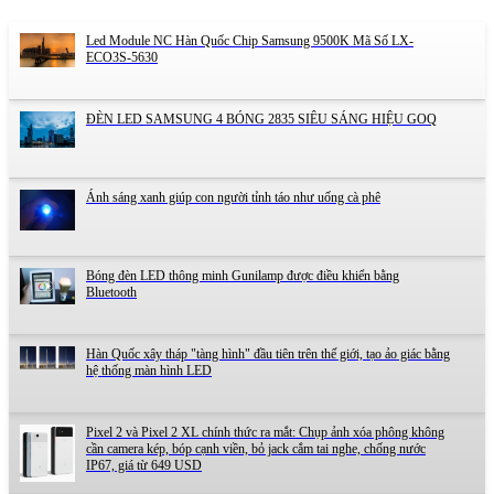
Led Module NC Hàn Quốc Chip Samsung 9500K Mã Số LX-
ECO3S-5630
ĐÈN LED SAMSUNG 4 BÓNG 2835 SIÊU SÁNG HIỆU GOQ
Ánh sáng xanh giúp con người tỉnh táo như uống cà phê
Bóng đèn LED thông minh Gunilamp được điều khiển bằng
Bluetooth
Hàn Quốc xây tháp "tàng hình" đầu tiên trên thế giới, tạo ảo giác bằng
hệ thống màn hình LED
Pixel 2 và Pixel 2 XL chính thức ra mắt: Chụp ảnh xóa phông không
cần camera kép, bóp cạnh viền, bỏ jack cắm tai nghe, chống nước
IP67, giá từ 649 USD