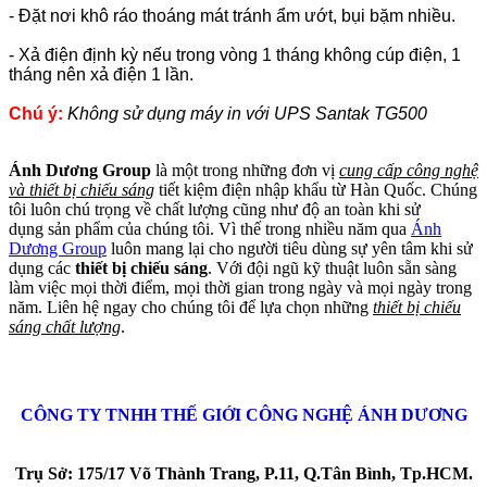
- Đặt nơi khô ráo thoáng mát tránh ẩm ướt, bụi bặm nhiều.
- Xả điện định kỳ nếu trong vòng 1 tháng không cúp điện, 1
tháng nên xả điện 1 lần.
Chú ý:
Không sử dụng máy in với UPS Santak TG500
Ánh Dương Group
là một trong những đơn vị
cung cấp công nghệ
và thiết bị chiếu sáng
tiết kiệm điện nhập khẩu từ Hàn Quốc. Chúng
tôi luôn chú trọng về chất lượng cũng như độ an toàn khi sử
dụng sản phẩm của chúng tôi. Vì thế trong nhiều năm qua
Ánh
Dương Group
luôn mang lại cho người tiêu dùng sự yên tâm khi sử
dụng các
thiết bị chiếu sáng
. Với đội ngũ kỹ thuật luôn sẵn sàng
làm việc mọi thời điểm, mọi thời gian trong ngày và mọi ngày trong
năm. Liên hệ ngay cho chúng tôi để lựa chọn những
thiết bị chiếu
sáng chất lượng
.
CÔNG TY TNHH THẾ GIỚI CÔNG NGHỆ ÁNH DƯƠNG
Trụ Sở:
175/17 Võ Thành Trang, P.11, Q.Tân Bình, Tp.HCM.