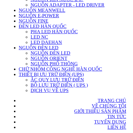
NGUỒN ADAPTER - LED DRIVER
NGUỒN MEANWELL
NGUỒN E-POWER
NGUỒN FINE
ĐÈN LED HÀN QUỐC
PHA LED HÀN QUỐC
LED NC
LED DAEHAN
NGUỒN ĐÈN LED
NGUỒN ĐÈN LED
NGUỒN ORIENT
NGUỒN PHỔ THÔNG
CHỮ NHÔM CÔNG NGHỆ HÀN QUỐC
THIẾT BỊ ƯU TRỮ ĐIỆN (UPS)
ẮC QUY LƯU TRỮ ĐIỆN
BỘ LƯU TRỮ ĐIỆN ( UPS )
DỊCH VỤ VỀ UPS
TRANG CHỦ
VỀ CHÚNG TÔI
GIỚI THIỆU SẢN PHẨM
TIN TỨC
TUYỂN DỤNG
LIÊN HỆ