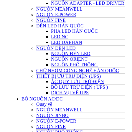
NGUỒN ADAPTER - LED DRIVER
NGUỒN MEANWELL
NGUỒN E-POWER
NGUỒN FINE
ĐÈN LED HÀN QUỐC
PHA LED HÀN QUỐC
LED NC
LED DAEHAN
NGUỒN ĐÈN LED
NGUỒN ĐÈN LED
NGUỒN ORIENT
NGUỒN PHỔ THÔNG
CHỮ NHÔM CÔNG NGHỆ HÀN QUỐC
THIẾT BỊ ƯU TRỮ ĐIỆN (UPS)
ẮC QUY LƯU TRỮ ĐIỆN
BỘ LƯU TRỮ ĐIỆN ( UPS )
DỊCH VỤ VỀ UPS
BỘ NGUỒN AC/DC
Quay về
NGUỒN MEANWELL
NGUỒN JINBO
NGUỒN E-POWER
NGUỒN FINE