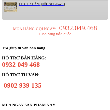
LED PHA HÀN QUỐC NFL50W-SQ
0932.049.468
MUA HÀNG GỌI NGAY:
Giao hàng toàn quốc
Trợ giúp tư vấn bán hàng
HỔ TRỢ BÁN HÀNG:
0932 049 468
HỔ TRỢ TƯ VẤN:
0902 939 135
MUA NGAY SẢN PHẨM NÀY