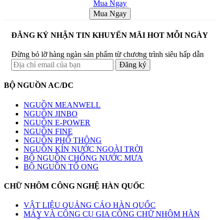
Mua Ngay
Mua Ngay
ĐĂNG KÝ NHẬN TIN KHUYẾN MÃI HOT MỖI NGÀY
Đừng bỏ lỡ hàng ngàn sản phẩm từ chương trình siêu hấp dẫn
BỘ NGUỒN AC/DC
NGUỒN MEANWELL
NGUỒN JINBO
NGUỒN E-POWER
NGUỒN FINE
NGUỒN PHỔ THÔNG
NGUỒN KÍN NƯỚC NGOÀI TRỜI
BỘ NGUỒN CHỐNG NƯỚC MƯA
BỘ NGUỒN TỔ ONG
CHỮ NHÔM CÔNG NGHỆ HÀN QUỐC
VẬT LIỆU QUẢNG CÁO HÀN QUỐC
MÁY VÀ CÔNG CỤ GIA CÔNG CHỮ NHÔM HÀN