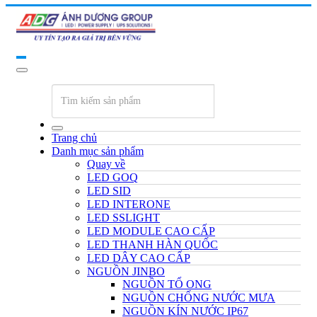
Trang chủ
Danh mục sản phẩm
Quay về
LED GOQ
LED SID
LED INTERONE
LED SSLIGHT
LED MODULE CAO CẤP
LED THANH HÀN QUỐC
LED DÂY CAO CẤP
NGUỒN JINBO
NGUỒN TỔ ONG
NGUỒN CHỐNG NƯỚC MƯA
NGUỒN KÍN NƯỚC IP67