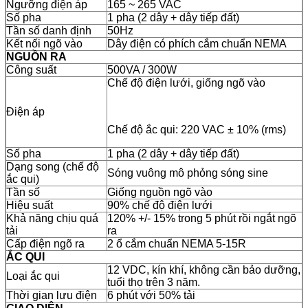
Ngưỡng điện áp
165 ~ 265 VAC
Số pha
1 pha (2 dây + dây tiếp đất)
Tần số danh định
50Hz
Kết nối ngõ vào
Dây điện có phích cắm chuẩn NEMA
NGUỒN RA
Công suất
500VA / 300W
Chế độ điện lưới, giống ngõ vào
Điện áp
Chế độ ắc qui: 220 VAC ± 10% (rms)
Số pha
1 pha (2 dây + dây tiếp đất)
Dạng song (chế độ
Sóng vuông mô phỏng sóng sine
ắc qui)
Tần số
Giống nguồn ngõ vào
Hiệu suất
90% chế độ điện lưới
Khả năng chịu quá
120% +/- 15% trong 5 phút rồi ngắt ngõ
tải
ra
Cấp điện ngõ ra
2 ổ cắm chuẩn NEMA 5-15R
ẮC QUI
12 VDC, kín khí, không cần bảo dưỡng,
Loại ắc qui
tuổi thọ trên 3 năm.
Thời gian lưu điện
6 phút với 50% tải