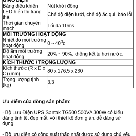
GIAO DIỆN
Bảng điều khiển
Nút khởi động
LED hiển thị trạng
Chế độ điện lưới, chế độ ắc qui, báo lỗi
thái
Thời gian chuyển
Tối đa 10ms
mạch
MÔI TRƯỜNG HOẠT ĐỘNG
Nhiệt độ môi trường
0
0 ~ 40
c
hoạt động
Độ ẩm môi trường
20% ~ 90%, không kết tụ hơi nước.
hoạt động
KÍCH THƯỚC / TRỌNG LƯỢNG
Kích thước (R x D x
80 x 176,5 x 230
C) (mm)
Trọng lượng tịnh
3,3
(kg)
Ưu điểm của dòng sản phẩm:
- Bộ Lưu Điện UPS Santak TG500 500VA 300W có kiểu
dáng tinh tế, đẹp mắt, với thiết kế đơn giản, dễ dàng sử
dụng.
- Bộ lưu điện có công suất thấp nhất được sử dụng chủ yếu