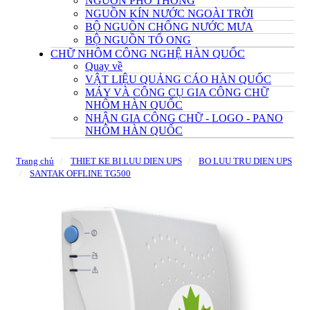
NGUỒN PHỔ THÔNG
NGUỒN KÍN NƯỚC NGOÀI TRỜI
BỘ NGUỒN CHỐNG NƯỚC MƯA
BỘ NGUỒN TỔ ONG
CHỮ NHÔM CÔNG NGHỆ HÀN QUỐC
Quay về
VẬT LIỆU QUẢNG CÁO HÀN QUỐC
MÁY VÀ CÔNG CỤ GIA CÔNG CHỮ
NHÔM HÀN QUỐC
NHẬN GIA CÔNG CHỮ - LOGO - PANO
NHÔM HÀN QUỐC
Trang chủ
THIET KE BI LUU DIEN UPS
BO LUU TRU DIEN UPS
SANTAK OFFLINE TG500