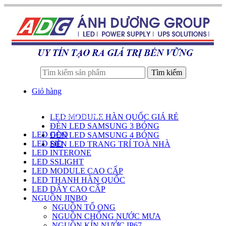
Tìm kiếm
Giỏ hàng
LED MODULE HÀN QUỐC GIÁ RẺ
DANH SÁCH SẢN PHẨM
ĐÈN LED SAMSUNG 3 BÓNG
LED GOQ
ĐÈN LED SAMSUNG 4 BÓNG
LED SID
ĐÈN LED TRANG TRÍ TOÀ NHÀ
LED INTERONE
LED SSLIGHT
LED MODULE CAO CẤP
LED THANH HÀN QUỐC
LED DÂY CAO CẤP
NGUỒN JINBO
NGUỒN TỔ ONG
NGUỒN CHỐNG NƯỚC MƯA
NGUỒN KÍN NƯỚC IP67