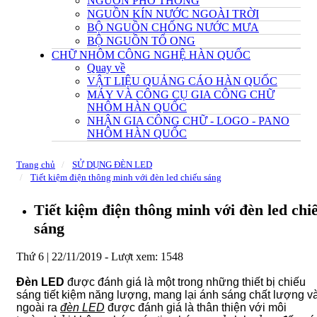
NGUỒN PHỔ THÔNG
NGUỒN KÍN NƯỚC NGOÀI TRỜI
BỘ NGUỒN CHỐNG NƯỚC MƯA
BỘ NGUỒN TỔ ONG
CHỮ NHÔM CÔNG NGHỆ HÀN QUỐC
Quay về
VẬT LIỆU QUẢNG CÁO HÀN QUỐC
MÁY VÀ CÔNG CỤ GIA CÔNG CHỮ
NHÔM HÀN QUỐC
NHẬN GIA CÔNG CHỮ - LOGO - PANO
NHÔM HÀN QUỐC
Trang chủ
SỬ DỤNG ĐÈN LED
Tiết kiệm điện thông minh với đèn led chiếu sáng
Tiết kiệm điện thông minh với đèn led chi
sáng
Thứ 6 | 22/11/2019 -
Lượt xem: 1548
Đèn LED
được đánh giá là một trong những thiết bị chiếu
sáng tiết kiệm năng lượng, mang lại ánh sáng chất lượng v
ngoài ra
đèn LED
được đánh giá là thân thiện với môi