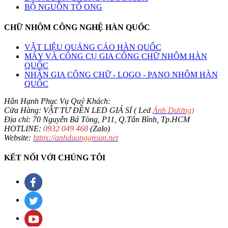
BỘ NGUỒN TỔ ONG
CHỮ NHÔM CÔNG NGHỆ HÀN QUỐC
VẬT LIỆU QUẢNG CÁO HÀN QUỐC
MÁY VÀ CÔNG CỤ GIA CÔNG CHỮ NHÔM HÀN
QUỐC
NHẬN GIA CÔNG CHỮ - LOGO - PANO NHÔM HÀN
QUỐC
Hân Hạnh Phục Vụ Quý Khách:
Cửa Hàng: VẬT TƯ ĐÈN LED GIÁ SỈ ( Led
Ánh Dương
)
Địa chỉ: 70 Nguyễn Bá Tòng, P11, Q.Tân Bình, Tp.HCM
HOTLINE:
0932 049 468
(Zalo)
Website:
https://anhduonggroup.net
KẾT NỐI VỚI CHÚNG TÔI