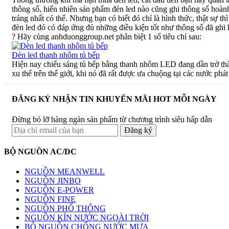
thông số, hiển nhiên sản phẩm đèn led nào cũng ghi thông số hoàn
tráng nhất có thể. Nhưng bạn có biết đó chỉ là hình thức, thật sự th
đèn led đó có đáp ứng đủ những điều kiện tốt như thông số đã ghi
? Hãy cùng anhduonggroup.net phân biệt 1 số tiêu chí sau:
Đèn led thanh nhôm tủ bếp
Hiện nay chiếu sáng tủ bếp bằng thanh nhôm LED đang dần trở th
xu thế trên thế giới, khi nó đã rất được ưa chuộng tại các nước phát 
ĐĂNG KÝ NHẬN TIN KHUYẾN MÃI HOT MỖI NGÀY
Đừng bỏ lỡ hàng ngàn sản phẩm từ chương trình siêu hấp dẫn
BỘ NGUỒN AC/DC
NGUỒN MEANWELL
NGUỒN JINBO
NGUỒN E-POWER
NGUỒN FINE
NGUỒN PHỔ THÔNG
NGUỒN KÍN NƯỚC NGOÀI TRỜI
BỘ NGUỒN CHỐNG NƯỚC MƯA