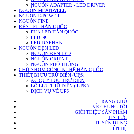
NGUỒN ADAPTER - LED DRIVER
NGUỒN MEANWELL
NGUỒN E-POWER
NGUỒN FINE
ĐÈN LED HÀN QUỐC
PHA LED HÀN QUỐC
LED NC
LED DAEHAN
NGUỒN ĐÈN LED
NGUỒN ĐÈN LED
NGUỒN ORIENT
NGUỒN PHỔ THÔNG
CHỮ NHÔM CÔNG NGHỆ HÀN QUỐC
THIẾT BỊ ƯU TRỮ ĐIỆN (UPS)
ẮC QUY LƯU TRỮ ĐIỆN
BỘ LƯU TRỮ ĐIỆN ( UPS )
DỊCH VỤ VỀ UPS
TRANG CHỦ
VỀ CHÚNG TÔI
GIỚI THIỆU SẢN PHẨM
TIN TỨC
TUYỂN DỤNG
LIÊN HỆ