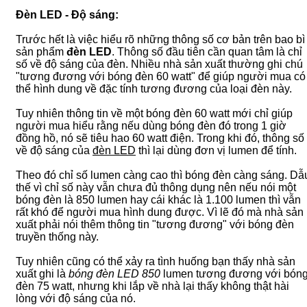
Đèn LED - Độ sáng:
Trước hết là việc hiểu rõ những thông số cơ bản trên bao bì
sản phẩm
đèn LED
. Thông số đầu tiên cần quan tâm là chỉ
số về độ sáng của đèn. Nhiều nhà sản xuất thường ghi chú
"tương đương với bóng đèn 60 watt" để giúp người mua có
thể hình dung về đặc tính tương đương của loại đèn này.
Tuy nhiên thông tin về một bóng đèn 60 watt mới chỉ giúp
người mua hiểu rằng nếu dùng bóng đèn đó trong 1 giờ
đồng hồ, nó sẽ tiêu hao 60 watt điện. Trong khi đó, thông số
về độ sáng của
đèn LED
thì lại dùng đơn vị lumen để tính.
Theo đó chỉ số lumen càng cao thì bóng đèn càng sáng. Dẫ
thế vì chỉ số này vẫn chưa đủ thông dụng nên nếu nói một
bóng đèn là 850 lumen hay cái khác là 1.100 lumen thì vẫn
rất khó để người mua hình dung được. Vì lẽ đó mà nhà sản
xuất phải nói thêm thông tin "tương đương" với bóng đèn
truyền thống này.
Tuy nhiên cũng có thể xảy ra tình huống bạn thấy nhà sản
xuất ghi là
bóng đèn LED 850
lumen tương đương với bón
đèn 75 watt, nhưng khi lắp về nhà lại thấy không thật hài
lòng với độ sáng của nó.