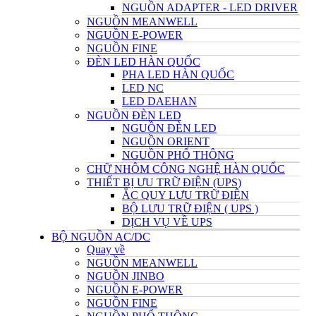
NGUỒN ADAPTER - LED DRIVER
NGUỒN MEANWELL
NGUỒN E-POWER
NGUỒN FINE
ĐÈN LED HÀN QUỐC
PHA LED HÀN QUỐC
LED NC
LED DAEHAN
NGUỒN ĐÈN LED
NGUỒN ĐÈN LED
NGUỒN ORIENT
NGUỒN PHỔ THÔNG
CHỮ NHÔM CÔNG NGHỆ HÀN QUỐC
THIẾT BỊ ƯU TRỮ ĐIỆN (UPS)
ẮC QUY LƯU TRỮ ĐIỆN
BỘ LƯU TRỮ ĐIỆN ( UPS )
DỊCH VỤ VỀ UPS
BỘ NGUỒN AC/DC
Quay về
NGUỒN MEANWELL
NGUỒN JINBO
NGUỒN E-POWER
NGUỒN FINE