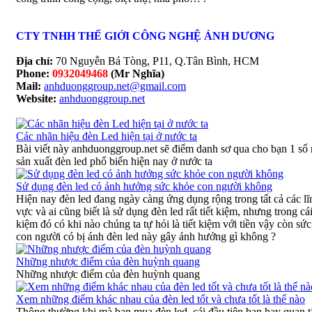
CTY TNHH THẾ GIỚI CÔNG NGHỆ ÁNH DƯƠNG
Địa chỉ:
70 Nguyễn Bá Tòng, P11, Q.Tân Bình, HCM
Phone:
0932049468
(Mr Nghĩa)
Mail:
anhduonggroup.net@gmail.com
Website:
anhduonggroup.net
Các nhãn hiệu đèn Led hiện tại ở nước ta
Bài viết này anhduonggroup.net sẽ điểm danh sơ qua cho bạn 1 số
sản xuất đèn led phổ biến hiện nay ở nước ta
Sử dụng đèn led có ảnh hưởng sức khỏe con người không
Hiện nay đèn led đang ngày càng ứng dụng rộng trong tất cả các lĩ
vực và ai cũng biết là sử dụng đèn led rất tiết kiệm, nhưng trong cái 
kiệm đó có khi nào chúng ta tự hỏi là tiết kiệm với tiền vậy còn sứ
con người có bị ánh đèn led này gây ảnh hưởng gì không ?
Những nhược điểm của đèn huỳnh quang
Những nhược điểm của đèn huỳnh quang
Xem những điểm khác nhau của đèn led tốt và chưa tốt là thế nào
Thông thường khi mà bạn mua đèn led, cái đầu tiên bạn hay quan t