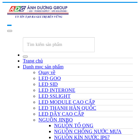
Trang chủ
Danh mục sản phẩm
Quay về
LED GOQ
LED SID
LED INTERONE
LED SSLIGHT
LED MODULE CAO CẤP
LED THANH HÀN QUỐC
LED DÂY CAO CẤP
NGUỒN JINBO
NGUỒN TỔ ONG
NGUỒN CHỐNG NƯỚC MƯA
NGUỒN KÍN NƯỚC IP67