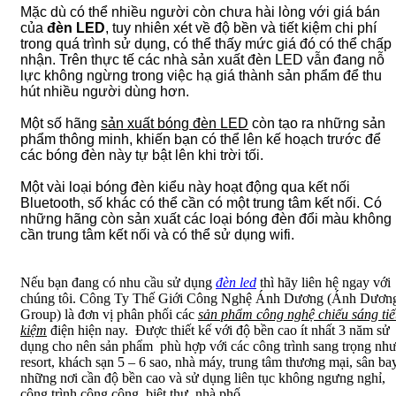
Mặc dù có thể nhiều người còn chưa hài lòng với giá bán
của
đèn LED
, tuy nhiên xét về độ bền và tiết kiệm chi phí
trong quá trình sử dụng, có thể thấy mức giá đó có thể chấp
nhận. Trên thực tế các nhà sản xuất đèn LED vẫn đang nỗ
lực không ngừng trong việc hạ giá thành sản phẩm để thu
hút nhiều người dùng hơn.
Một số hãng
sản xuất bóng đèn LED
còn tạo ra những sản
phẩm thông minh, khiến bạn có thể lên kế hoạch trước để
các bóng đèn này tự bật lên khi trời tối.
Một vài loại bóng đèn kiểu này hoạt động qua kết nối
Bluetooth, số khác có thể cần có một trung tâm kết nối. Có
những hãng còn sản xuất các loại bóng đèn đổi màu không
cần trung tâm kết nối và có thể sử dụng wifi.
Nếu bạn đang có nhu cầu sử dụng
đèn led
thì hãy liên hệ ngay với
chúng tôi. Công Ty Thế Giới Công Nghệ Ánh Dương (Ánh Dươn
Group) là đơn vị phân phối các
sản phẩm công nghệ chiếu sáng tiế
kiệm
điện hiện nay. Được thiết kế với độ bền cao ít nhất 3 năm sử
dụng cho nên sản phẩm phù hợp với các công trình sang trọng nh
resort, khách sạn 5 – 6 sao, nhà máy, trung tâm thương mại, sân ba
những nơi cần độ bền cao và sử dụng liên tục không ngưng nghỉ,
công trình công cộng, biệt thự, nhà phố… .