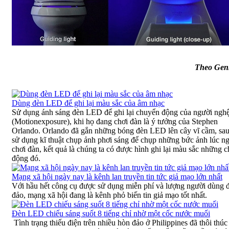
Theo Gen
Dùng đèn LED để ghi lại màu sắc của âm nhạc
Sử dụng ánh sáng đèn LED để ghi lại chuyển động của người nghệ
(Motionexposure), khi họ đang chơi đàn là ý tưởng của Stephen
Orlando. Orlando đã gắn những bóng đèn LED lên cây vĩ cầm, sa
sử dụng kĩ thuật chụp ảnh phơi sáng để chụp những bức ảnh lúc ng
chơi đàn, kết quả là chúng ta có được hình ghi lại màu sắc những 
động đó.
Mạng xã hội ngày nay là kênh lan truyền tin tức giả mạo lớn nhất
Với hầu hết công cụ được sử dụng miễn phí và lượng người dùng 
đảo, mạng xã hội đang là kênh phỏ biến tin giả mạo tốt nhất.
Đèn LED chiếu sáng suốt 8 tiếng chỉ nhờ một cốc nước muối
Tình trạng thiếu điện trên nhiều hòn đảo ở Philippines đã thôi thúc