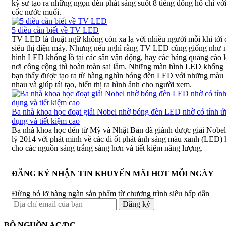
kỹ sư tạo ra những ngọn đèn phát sáng suốt 8 tiếng đồng hồ chỉ vớ
cốc nước muối.
5 điều cần biết về TV LED
TV LED là thuật ngữ không còn xa lạ với nhiều người mỗi khi tới 
siêu thị điện máy. Nhưng nếu nghĩ rằng TV LED cũng giống như
hình LED khổng lồ tại các sân vận động, hay các bảng quảng cáo 
nơi công cộng thì hoàn toàn sai lầm. Những màn hình LED khổng 
bạn thấy được tạo ra từ hàng nghìn bóng đèn LED với những màu
nhau và giúp tái tạo, hiển thị ra hình ảnh cho người xem.
Ba nhà khoa học đoạt giải Nobel nhờ bóng đèn LED nhờ có tính 
dụng và tiết kiệm cao
Ba nhà khoa học đến từ Mỹ và Nhật Bản đã giành được giải Nobel
lý 2014 với phát minh về các đi ốt phát ánh sáng màu xanh (LED) 
cho các nguồn sáng trắng sáng hơn và tiết kiệm năng lượng.
ĐĂNG KÝ NHẬN TIN KHUYẾN MÃI HOT MỖI NGÀY
Đừng bỏ lỡ hàng ngàn sản phẩm từ chương trình siêu hấp dẫn
BỘ NGUỒN AC/DC