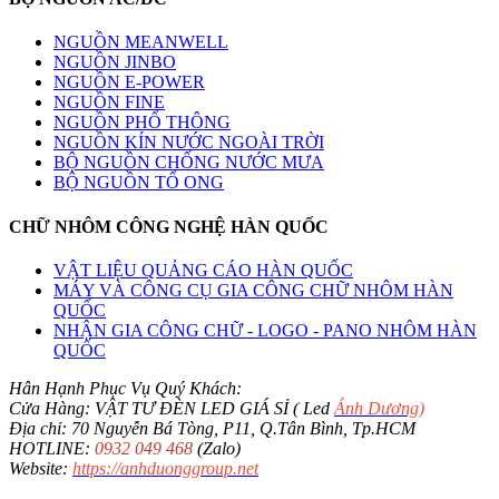
NGUỒN MEANWELL
NGUỒN JINBO
NGUỒN E-POWER
NGUỒN FINE
NGUỒN PHỔ THÔNG
NGUỒN KÍN NƯỚC NGOÀI TRỜI
BỘ NGUỒN CHỐNG NƯỚC MƯA
BỘ NGUỒN TỔ ONG
CHỮ NHÔM CÔNG NGHỆ HÀN QUỐC
VẬT LIỆU QUẢNG CÁO HÀN QUỐC
MÁY VÀ CÔNG CỤ GIA CÔNG CHỮ NHÔM HÀN
QUỐC
NHẬN GIA CÔNG CHỮ - LOGO - PANO NHÔM HÀN
QUỐC
Hân Hạnh Phục Vụ Quý Khách:
Cửa Hàng: VẬT TƯ ĐÈN LED GIÁ SỈ ( Led
Ánh Dương
)
Địa chỉ: 70 Nguyễn Bá Tòng, P11, Q.Tân Bình, Tp.HCM
HOTLINE:
0932 049 468
(Zalo)
Website:
https://anhduonggroup.net