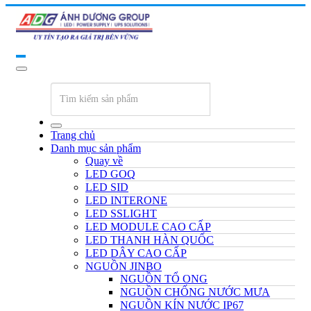
Trang chủ
Danh mục sản phẩm
Quay về
LED GOQ
LED SID
LED INTERONE
LED SSLIGHT
LED MODULE CAO CẤP
LED THANH HÀN QUỐC
LED DÂY CAO CẤP
NGUỒN JINBO
NGUỒN TỔ ONG
NGUỒN CHỐNG NƯỚC MƯA
NGUỒN KÍN NƯỚC IP67