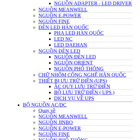
NGUỒN ADAPTER - LED DRIVER
NGUỒN MEANWELL
NGUỒN E-POWER
NGUỒN FINE
ĐÈN LED HÀN QUỐC
PHA LED HÀN QUỐC
LED NC
LED DAEHAN
NGUỒN ĐÈN LED
NGUỒN ĐÈN LED
NGUỒN ORIENT
NGUỒN PHỔ THÔNG
CHỮ NHÔM CÔNG NGHỆ HÀN QUỐC
THIẾT BỊ ƯU TRỮ ĐIỆN (UPS)
ẮC QUY LƯU TRỮ ĐIỆN
BỘ LƯU TRỮ ĐIỆN ( UPS )
DỊCH VỤ VỀ UPS
BỘ NGUỒN AC/DC
Quay về
NGUỒN MEANWELL
NGUỒN JINBO
NGUỒN E-POWER
NGUỒN FINE