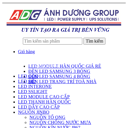
Tìm kiếm
Giỏ hàng
LED MODULE HÀN QUỐC GIÁ RẺ
DANH SÁCH SẢN PHẨM
ĐÈN LED SAMSUNG 3 BÓNG
LED GOQ
ĐÈN LED SAMSUNG 4 BÓNG
LED SID
ĐÈN LED TRANG TRÍ TOÀ NHÀ
LED INTERONE
LED SSLIGHT
LED MODULE CAO CẤP
LED THANH HÀN QUỐC
LED DÂY CAO CẤP
NGUỒN JINBO
NGUỒN TỔ ONG
NGUỒN CHỐNG NƯỚC MƯA
NGUỒN KÍN NƯỚC IP67