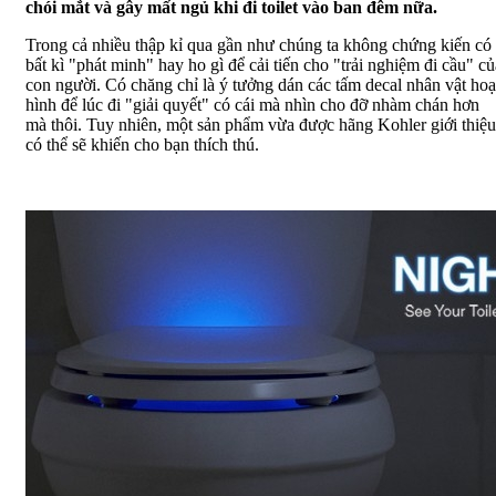
chói mắt và gây mất ngủ khi đi toilet vào ban đêm nữa.
Trong cả nhiều thập kỉ qua gần như chúng ta không chứng kiến có
bất kì "phát minh" hay ho gì để cải tiến cho "trải nghiệm đi cầu" củ
con người. Có chăng chỉ là ý tưởng dán các tấm decal nhân vật hoạ
hình để lúc đi "giải quyết" có cái mà nhìn cho đỡ nhàm chán hơn
mà thôi. Tuy nhiên, một sản phẩm vừa được hãng Kohler giới thiệu
có thể sẽ khiến cho bạn thích thú.