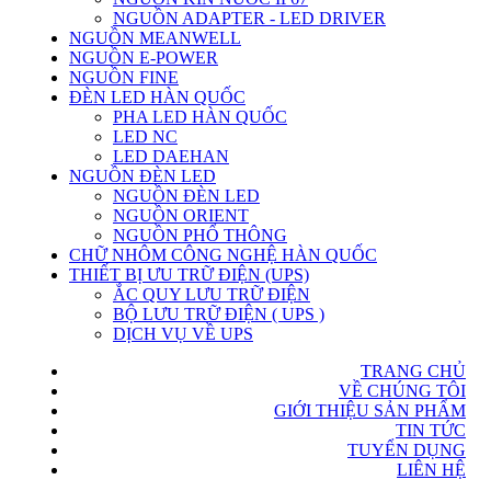
NGUỒN ADAPTER - LED DRIVER
NGUỒN MEANWELL
NGUỒN E-POWER
NGUỒN FINE
ĐÈN LED HÀN QUỐC
PHA LED HÀN QUỐC
LED NC
LED DAEHAN
NGUỒN ĐÈN LED
NGUỒN ĐÈN LED
NGUỒN ORIENT
NGUỒN PHỔ THÔNG
CHỮ NHÔM CÔNG NGHỆ HÀN QUỐC
THIẾT BỊ ƯU TRỮ ĐIỆN (UPS)
ẮC QUY LƯU TRỮ ĐIỆN
BỘ LƯU TRỮ ĐIỆN ( UPS )
DỊCH VỤ VỀ UPS
TRANG CHỦ
VỀ CHÚNG TÔI
GIỚI THIỆU SẢN PHẨM
TIN TỨC
TUYỂN DỤNG
LIÊN HỆ