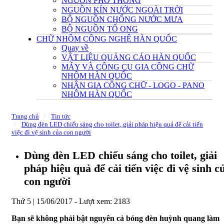
NGUỒN PHỔ THÔNG
NGUỒN KÍN NƯỚC NGOÀI TRỜI
BỘ NGUỒN CHỐNG NƯỚC MƯA
BỘ NGUỒN TỔ ONG
CHỮ NHÔM CÔNG NGHỆ HÀN QUỐC
Quay về
VẬT LIỆU QUẢNG CÁO HÀN QUỐC
MÁY VÀ CÔNG CỤ GIA CÔNG CHỮ
NHÔM HÀN QUỐC
NHẬN GIA CÔNG CHỮ - LOGO - PANO
NHÔM HÀN QUỐC
Trang chủ
Tin tức
Dùng đèn LED chiếu sáng cho toilet, giải pháp hiệu quả để cải tiến
việc đi vệ sinh của con người
Dùng đèn LED chiếu sáng cho toilet, giải
pháp hiệu quả để cải tiến việc đi vệ sinh c
con người
Thứ 5 | 15/06/2017 -
Lượt xem: 2183
Bạn sẽ không phải bật nguyên cả bóng đèn huỳnh quang làm