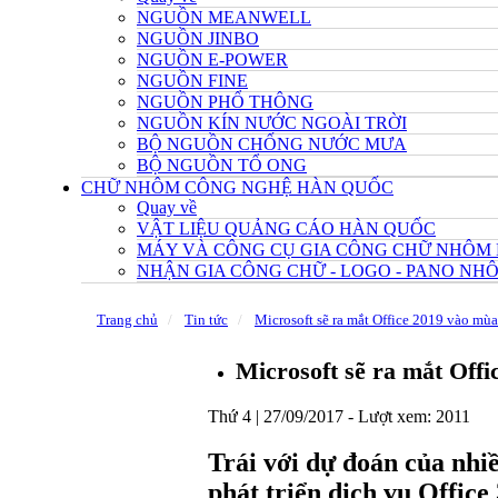
NGUỒN MEANWELL
NGUỒN JINBO
NGUỒN E-POWER
NGUỒN FINE
NGUỒN PHỔ THÔNG
NGUỒN KÍN NƯỚC NGOÀI TRỜI
BỘ NGUỒN CHỐNG NƯỚC MƯA
BỘ NGUỒN TỔ ONG
CHỮ NHÔM CÔNG NGHỆ HÀN QUỐC
Quay về
VẬT LIỆU QUẢNG CÁO HÀN QUỐC
MÁY VÀ CÔNG CỤ GIA CÔNG CHỮ NHÔM
NHẬN GIA CÔNG CHỮ - LOGO - PANO N
Trang chủ
Tin tức
Microsoft sẽ ra mắt Office 2019 vào mù
Microsoft sẽ ra mắt Off
Thứ 4 | 27/09/2017 -
Lượt xem: 2011
Trái với dự đoán của nhiề
phát triển dịch vụ Offic