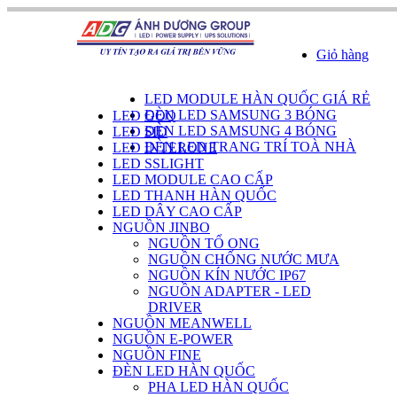
Giỏ hàng
DANH SÁCH SẢN PHẨM
LED MODULE HÀN QUỐC GIÁ RẺ
ĐÈN LED SAMSUNG 3 BÓNG
LED GOQ
ĐÈN LED SAMSUNG 4 BÓNG
LED SID
ĐÈN LED TRANG TRÍ TOÀ NHÀ
LED INTERONE
LED SSLIGHT
LED MODULE CAO CẤP
LED THANH HÀN QUỐC
LED DÂY CAO CẤP
NGUỒN JINBO
NGUỒN TỔ ONG
NGUỒN CHỐNG NƯỚC MƯA
NGUỒN KÍN NƯỚC IP67
NGUỒN ADAPTER - LED
DRIVER
NGUỒN MEANWELL
NGUỒN E-POWER
NGUỒN FINE
ĐÈN LED HÀN QUỐC
PHA LED HÀN QUỐC