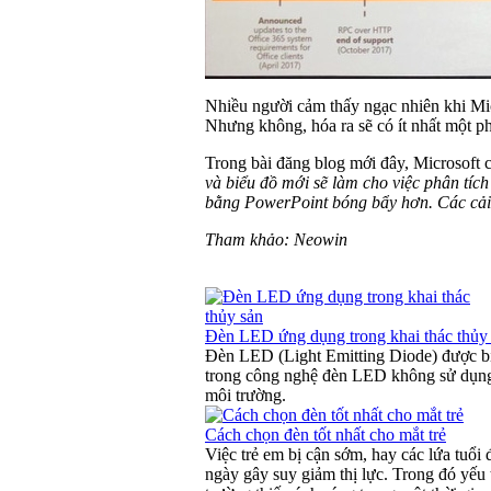
Nhiều người cảm thấy ngạc nhiên khi Mic
Nhưng không, hóa ra sẽ có ít nhất một p
Trong bài đăng blog mới đây, Microsoft c
và biểu đồ mới sẽ làm cho việc phân tíc
bằng PowerPoint bóng bẩy hơn. Các cải t
Tham khảo: Neowin
Đèn LED ứng dụng trong khai thác thủy
Đèn LED (Light Emitting Diode) được biế
trong công nghệ đèn LED không sử dụng 
môi trường.
Cách chọn đèn tốt nhất cho mắt trẻ
Việc trẻ em bị cận sớm, hay các lứa tuổi
ngày gây suy giảm thị lực. Trong đó yếu 