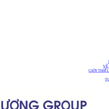
VỀ
GIỚI THIỆ
T