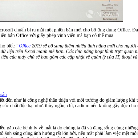
rosoft chuẩn bị ra mắt một phiên bản mới cho bộ ứng dụng Office. Đa 
hiên bản Office với giấy phép vĩnh viễn mà bạn có thể mua.
ho biết:
“
Office
2019 sẽ bổ sung thêm nhiều tính năng mới cho người
h dữ liệu trên Excel mạnh mẽ hơn. Các tính năng hoạt hình trực quan 
iến của máy chủ sẽ bao gồm các cập nhật về quản lý của IT, thoại v
 sản
t đến như là công nghệ thân thiện với môi trường do giảm lượng khí 
các chất độc hại như: thủy ngân, chì, cadium nên không gây độc cho 
 đều gặp các bệnh lý về mắt là do chúng ta đã và đang sống cùng những
tố ánh sáng cũng ảnh hưởng rất lớn bởi, nếu mắt phải làm việc mệt mỏ