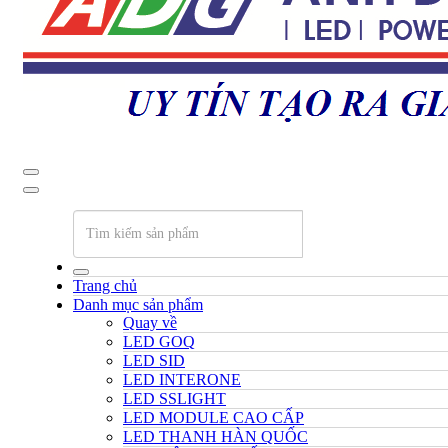
Trang chủ
Danh mục sản phẩm
Quay về
LED GOQ
LED SID
LED INTERONE
LED SSLIGHT
LED MODULE CAO CẤP
LED THANH HÀN QUỐC