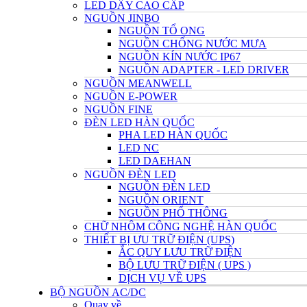
LED DÂY CAO CẤP
NGUỒN JINBO
NGUỒN TỔ ONG
NGUỒN CHỐNG NƯỚC MƯA
NGUỒN KÍN NƯỚC IP67
NGUỒN ADAPTER - LED DRIVER
NGUỒN MEANWELL
NGUỒN E-POWER
NGUỒN FINE
ĐÈN LED HÀN QUỐC
PHA LED HÀN QUỐC
LED NC
LED DAEHAN
NGUỒN ĐÈN LED
NGUỒN ĐÈN LED
NGUỒN ORIENT
NGUỒN PHỔ THÔNG
CHỮ NHÔM CÔNG NGHỆ HÀN QUỐC
THIẾT BỊ ƯU TRỮ ĐIỆN (UPS)
ẮC QUY LƯU TRỮ ĐIỆN
BỘ LƯU TRỮ ĐIỆN ( UPS )
DỊCH VỤ VỀ UPS
BỘ NGUỒN AC/DC
Quay về