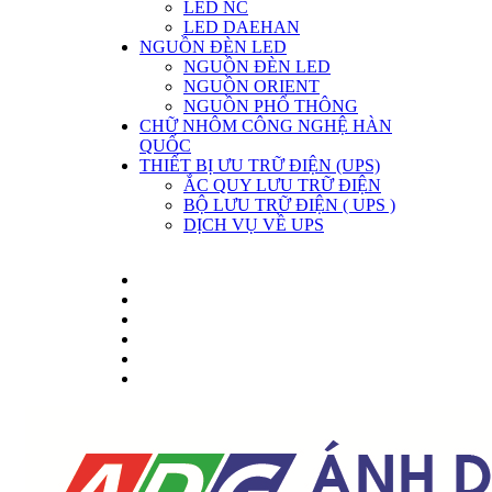
LED NC
LED DAEHAN
NGUỒN ĐÈN LED
NGUỒN ĐÈN LED
NGUỒN ORIENT
NGUỒN PHỔ THÔNG
CHỮ NHÔM CÔNG NGHỆ HÀN
QUỐC
THIẾT BỊ ƯU TRỮ ĐIỆN (UPS)
ẮC QUY LƯU TRỮ ĐIỆN
BỘ LƯU TRỮ ĐIỆN ( UPS )
DỊCH VỤ VỀ UPS