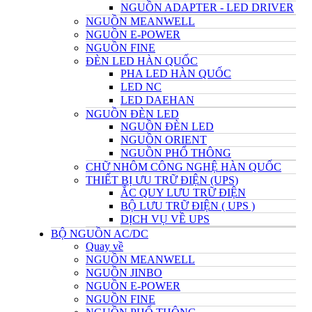
NGUỒN ADAPTER - LED DRIVER
NGUỒN MEANWELL
NGUỒN E-POWER
NGUỒN FINE
ĐÈN LED HÀN QUỐC
PHA LED HÀN QUỐC
LED NC
LED DAEHAN
NGUỒN ĐÈN LED
NGUỒN ĐÈN LED
NGUỒN ORIENT
NGUỒN PHỔ THÔNG
CHỮ NHÔM CÔNG NGHỆ HÀN QUỐC
THIẾT BỊ ƯU TRỮ ĐIỆN (UPS)
ẮC QUY LƯU TRỮ ĐIỆN
BỘ LƯU TRỮ ĐIỆN ( UPS )
DỊCH VỤ VỀ UPS
BỘ NGUỒN AC/DC
Quay về
NGUỒN MEANWELL
NGUỒN JINBO
NGUỒN E-POWER
NGUỒN FINE