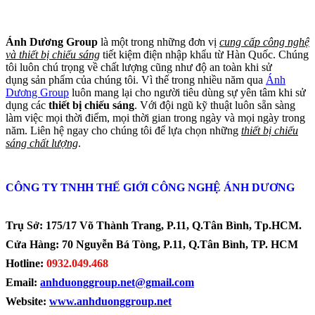
Ánh Dương Group
là một trong những đơn vị
cung cấp công nghệ
và thiết bị chiếu sáng
tiết kiệm điện nhập khẩu từ Hàn Quốc. Chúng
tôi luôn chú trọng về chất lượng cũng như độ an toàn khi sử
dụng sản phẩm của chúng tôi. Vì thế trong nhiều năm qua
Ánh
Dương Group
luôn mang lại cho người tiêu dùng sự yên tâm khi sử
dụng các
thiết bị chiếu sáng
. Với đội ngũ kỹ thuật luôn sẵn sàng
làm việc mọi thời điểm, mọi thời gian trong ngày và mọi ngày trong
năm. Liên hệ ngay cho chúng tôi để lựa chọn những
thiết bị chiếu
sáng chất lượng
.
CÔNG TY TNHH THẾ GIỚI CÔNG NGHỆ ÁNH DƯƠNG
Trụ Sở:
175/17 Võ Thành Trang, P.11, Q.Tân Bình, Tp.HCM.
Cửa Hàng:
70 Nguyễn Bá Tòng, P.11, Q.Tân Bình, TP. HCM
Hotline
:
0932.049.468
Email:
anhduonggroup.net@gmail.com
Website:
www.anhduonggroup.net