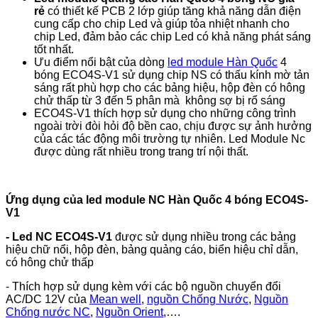
rẻ
có thiết kế PCB 2 lớp giúp tăng khả năng dẫn điện
cung cấp cho chip Led và giúp tỏa nhiệt nhanh cho
chip Led, đảm bảo các chip Led có khả năng phát sáng
tốt nhất.
Ưu điểm nổi bật của dòng
led module Hàn Quốc
4
bóng ECO4S-V1 sử dụng chip NS có thấu kính mờ tản
sáng rất phù hợp cho các bảng hiệu, hộp đèn có hông
chử thấp từ 3 đến 5 phân mà không sợ bị rổ sáng
ECO4S-V1
thích hợp sử dụng cho những công trình
ngoài trời đòi hỏi độ bền cao, chịu được sự ảnh hưởng
của các tác động môi trường tự nhiên. Led Module Nc
được dùng rất nhiều trong trang trí nội thất.
Ứng dụng của led module NC Hàn Quốc 4 bóng ECO4S-
V1
- Led NC ECO4S-V1
được sử dụng nhiều trong các bảng
hiệu chữ nổi, hộp đèn, bảng quảng cáo, biển hiệu chỉ dẫn,
có hông chử thấp
- Thích hợp sử dụng kèm với các bộ nguồn chuyển đổi
AC/DC 12V của
Mean well
,
nguồn Chống Nước
,
Nguồn
Chống nước NC
,
Nguồn Orient
,….