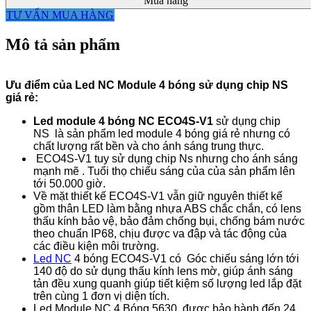
Mua hàng
TƯ VẤN MUA HÀNG
Mô tả sản phẩm
Ưu điểm của Led NC Module 4 bóng sử dụng chip NS
giá rẻ:
Led module 4 bóng NC ECO4S-V1
sử dụng chip
NS là sản phẩm led module 4 bóng giá rẻ nhưng có
chất lượng rất bền và cho ánh sáng trung thực.
ECO4S-V1 tuy sử dụng chip Ns nhưng cho ánh sáng
mạnh mẽ . Tuổi thọ chiếu sáng của của sản phẩm lên
tới 50.000 giờ.
Về mặt thiết kế ECO4S-V1 vẫn giữ nguyên thiết kế
gồm thân LED làm bằng nhựa ABS chắc chắn, có lens
thấu kính bảo vệ, bảo đảm chống bụi, chống bám nước
theo chuẩn IP68, chịu được va đập và tác động của
các điều kiện môi trường.
Led NC
4 bóng ECO4S-V1 có Góc chiếu sáng lớn tới
140 độ do sử dụng thấu kính lens mờ, giúp ánh sáng
tản đều xung quanh giúp tiết kiệm số lượng led lắp đặt
trên cùng 1 đơn vị diện tích.
Led Module NC 4 Bóng 5630 được bảo hành đến 24