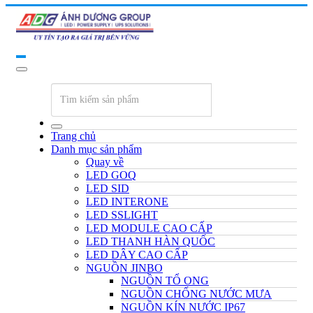
Trang chủ
Danh mục sản phẩm
Quay về
LED GOQ
LED SID
LED INTERONE
LED SSLIGHT
LED MODULE CAO CẤP
LED THANH HÀN QUỐC
LED DÂY CAO CẤP
NGUỒN JINBO
NGUỒN TỔ ONG
NGUỒN CHỐNG NƯỚC MƯA
NGUỒN KÍN NƯỚC IP67