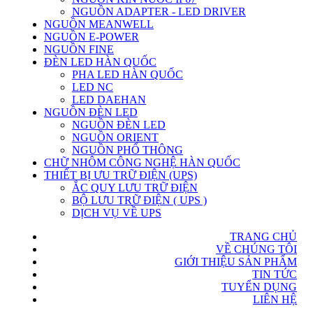
NGUỒN ADAPTER - LED DRIVER
NGUỒN MEANWELL
NGUỒN E-POWER
NGUỒN FINE
ĐÈN LED HÀN QUỐC
PHA LED HÀN QUỐC
LED NC
LED DAEHAN
NGUỒN ĐÈN LED
NGUỒN ĐÈN LED
NGUỒN ORIENT
NGUỒN PHỔ THÔNG
CHỮ NHÔM CÔNG NGHỆ HÀN QUỐC
THIẾT BỊ ƯU TRỮ ĐIỆN (UPS)
ẮC QUY LƯU TRỮ ĐIỆN
BỘ LƯU TRỮ ĐIỆN ( UPS )
DỊCH VỤ VỀ UPS
TRANG CHỦ
VỀ CHÚNG TÔI
GIỚI THIỆU SẢN PHẨM
TIN TỨC
TUYỂN DỤNG
LIÊN HỆ