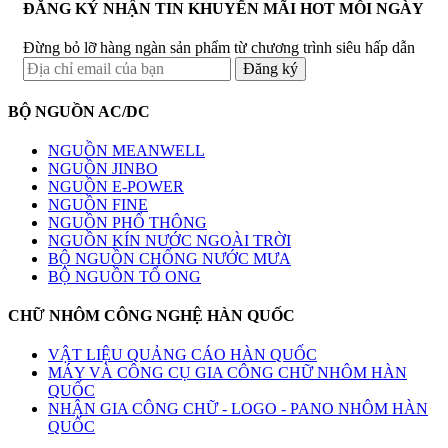
ĐĂNG KÝ NHẬN TIN KHUYẾN MÃI HOT MỖI NGÀY
Đừng bỏ lỡ hàng ngàn sản phẩm từ chương trình siêu hấp dẫn
BỘ NGUỒN AC/DC
NGUỒN MEANWELL
NGUỒN JINBO
NGUỒN E-POWER
NGUỒN FINE
NGUỒN PHỔ THÔNG
NGUỒN KÍN NƯỚC NGOÀI TRỜI
BỘ NGUỒN CHỐNG NƯỚC MƯA
BỘ NGUỒN TỔ ONG
CHỮ NHÔM CÔNG NGHỆ HÀN QUỐC
VẬT LIỆU QUẢNG CÁO HÀN QUỐC
MÁY VÀ CÔNG CỤ GIA CÔNG CHỮ NHÔM HÀN
QUỐC
NHẬN GIA CÔNG CHỮ - LOGO - PANO NHÔM HÀN
QUỐC