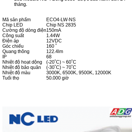
tháng.
Mã sản phẩm
ECO4-LW-NS
Chip LED
Chip NS 2835
Cường độ dòng điện
150mA
Công suất
1.44W
Điện áp
12VDC
Góc chiếu
160 ˚
Quang thông
122.4lm
IP
68
Nhiệt độ hoạt dộng
(-20˚C) ~ 60˚C
Nhiệt độ bảo quản
(-30˚C) ~ 70˚C
Nhiệt độ màu
3000K, 6500K, 9500K, 12000K
Tuổi thọ
50.000 giờ