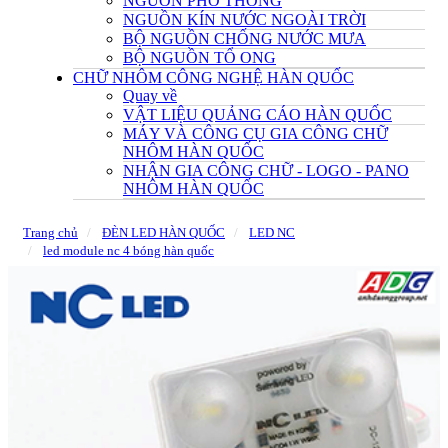
NGUỒN PHỔ THÔNG
NGUỒN KÍN NƯỚC NGOÀI TRỜI
BỘ NGUỒN CHỐNG NƯỚC MƯA
BỘ NGUỒN TỔ ONG
CHỮ NHÔM CÔNG NGHỆ HÀN QUỐC
Quay về
VẬT LIỆU QUẢNG CÁO HÀN QUỐC
MÁY VÀ CÔNG CỤ GIA CÔNG CHỮ
NHÔM HÀN QUỐC
NHẬN GIA CÔNG CHỮ - LOGO - PANO
NHÔM HÀN QUỐC
Trang chủ
ĐÈN LED HÀN QUỐC
LED NC
led module nc 4 bóng hàn quốc