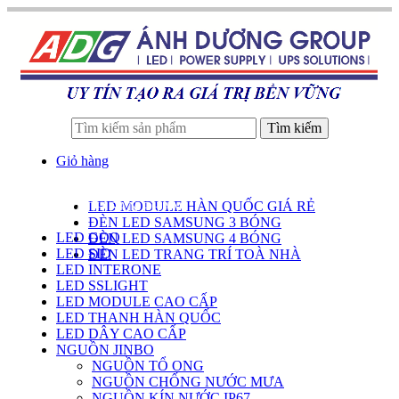
Tìm kiếm
Giỏ hàng
LED MODULE HÀN QUỐC GIÁ RẺ
DANH SÁCH SẢN PHẨM
ĐÈN LED SAMSUNG 3 BÓNG
LED GOQ
ĐÈN LED SAMSUNG 4 BÓNG
LED SID
ĐÈN LED TRANG TRÍ TOÀ NHÀ
LED INTERONE
LED SSLIGHT
LED MODULE CAO CẤP
LED THANH HÀN QUỐC
LED DÂY CAO CẤP
NGUỒN JINBO
NGUỒN TỔ ONG
NGUỒN CHỐNG NƯỚC MƯA
NGUỒN KÍN NƯỚC IP67