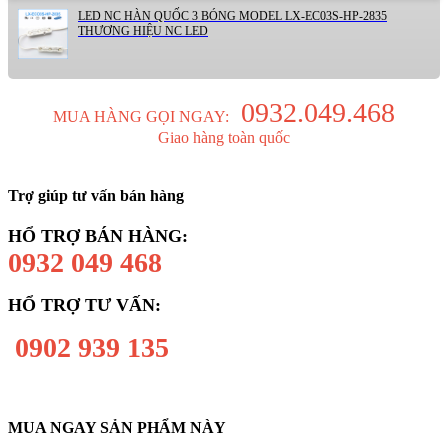
LED NC HÀN QUỐC 3 BÓNG MODEL LX-EC03S-HP-2835
THƯƠNG HIỆU NC LED
0932.049.468
MUA HÀNG GỌI NGAY:
Giao hàng toàn quốc
Trợ giúp tư vấn bán hàng
HỔ TRỢ BÁN HÀNG:
0932 049 468
HỔ TRỢ TƯ VẤN:
0902 939 135
MUA NGAY SẢN PHẨM NÀY