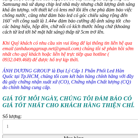
Samsung mà sử dụng chip led nhà máy nhưng chất lượng ánh sáng
khá ấn tượng. với thiết kế có lens mờ lồi lên che phủ đảm bảo việc
chống nước, cũng như đảm bảo led có góc chiếu sáng rộng đến
160˚ với công suất là 1.44w đảm bảo cường độ ánh sáng tốt cho
các bảng hiệu, hộp đèn, chữ nỗi có kích thước hông chử (khoảng
cách từ led tới bề mặt hắt sáng) thấp từ 5cm trở lên.
Khi Quý khách có nhu cầu xin vui lòng để lại thông tin liên hệ qua
email (anhduonggroup.net@gmail.com) chúng tôi sẽ phản hồi sớm
nhất cho quý khách hoặc liên hệ trực tiếp qua hotline (
0932.049.468) để được hổ trợ kịp thời.
ÁNH DƯƠNG GROUP là Đại Lý Cấp 1 Phân Phối Led Hàn
Quốc tại Tp.HCM, chúng tôi cam kết bán hàng chính hãng với đầy
đủ giấy chứng nhận xuất xứ (CO), Chứng nhận Chất lượng (CQ)
do chính hãng cung cấp.
GIÁ TỐT MỖI NGÀY, CHÚNG TÔI ĐẢM BẢO CÓ
GIÁ TỐT NHẤT CHO KHÁCH HÀNG THIỆN CHÍ.
Số lượng: